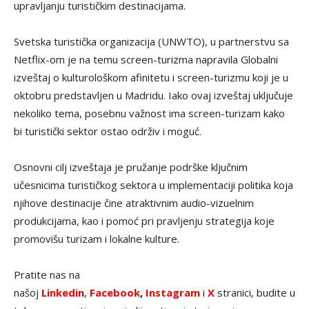
upravljanju turističkim destinacijama.
Svetska turistička organizacija (UNWTO), u partnerstvu sa
Netflix-om je na temu screen-turizma napravila Globalni
izveštaj o kulturološkom afinitetu i screen-turizmu koji je u
oktobru predstavljen u Madridu. Iako ovaj izveštaj uključuje
nekoliko tema, posebnu važnost ima screen-turizam kako
bi turistički sektor ostao održiv i moguć.
Osnovni cilj izveštaja je pružanje podrške ključnim
učesnicima turističkog sektora u implementaciji politika koja
njihove destinacije čine atraktivnim audio-vizuelnim
produkcijama, kao i pomoć pri pravljenju strategija koje
promovišu turizam i lokalne kulture.
Pratite nas na
našoj
Linkedin
,
Facebook
,
Instagram
i
X
stranici, budite u