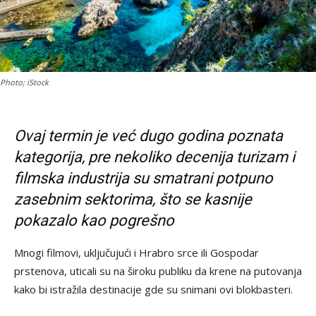
Photo; iStock
Ovaj termin je već dugo godina poznata
kategorija, pre nekoliko decenija turizam i
filmska industrija su smatrani potpuno
zasebnim sektorima, što se
kasnije
pokazalo kao pogrešno
Mnogi filmovi, uključujući i Hrabro srce ili Gospodar
prstenova, uticali su na široku publiku da krene na putovanja
kako bi istražila destinacije gde su snimani ovi blokbasteri.