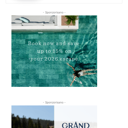
- Sponzorisano -
- Sponzorisano -