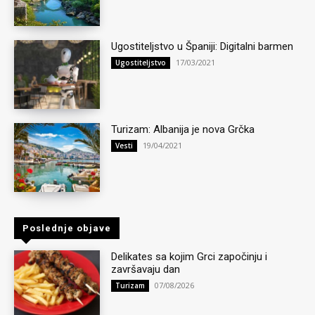
Ugostiteljstvo u Španiji: Digitalni barmen
17/03/2021
Ugostiteljstvo
Turizam: Albanija je nova Grčka
19/04/2021
Vesti
Poslednje objave
Delikates sa kojim Grci započinju i
završavaju dan
07/08/2026
Turizam