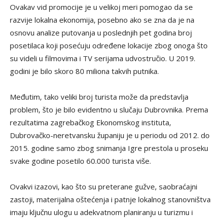
Ovakav vid promocije je u velikoj meri pomogao da se
razvije lokalna ekonomija, posebno ako se zna da je na
osnovu analize putovanja u poslednjih pet godina broj
posetilaca koji posećuju određene lokacije zbog onoga što
su videli u filmovima i TV serijama udvostručio. U 2019.
godini je bilo skoro 80 miliona takvih putnika.
Međutim, tako veliki broj turista može da predstavlja
problem, što je bilo evidentno u slučaju Dubrovnika. Prema
rezultatima zagrebačkog Ekonomskog instituta,
Dubrovačko-neretvansku županiju je u periodu od 2012. do
2015. godine samo zbog snimanja Igre prestola u proseku
svake godine posetilo 60.000 turista više.
Ovakvi izazovi, kao što su preterane gužve, saobraćajni
zastoji, materijalna oštećenja i patnje lokalnog stanovništva
imaju ključnu ulogu u adekvatnom planiranju u turizmu i