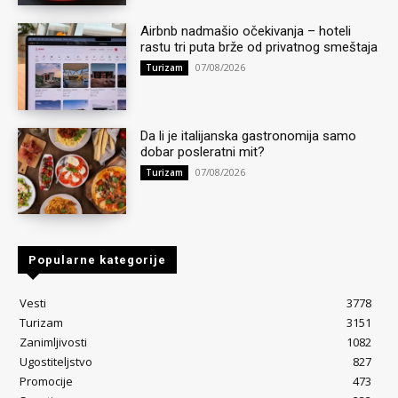
Airbnb nadmašio očekivanja – hoteli
rastu tri puta brže od privatnog smeštaja
07/08/2026
Turizam
Da li je italijanska gastronomija samo
dobar posleratni mit?
07/08/2026
Turizam
Popularne kategorije
Vesti
3778
Turizam
3151
Zanimljivosti
1082
Ugostiteljstvo
827
Promocije
473