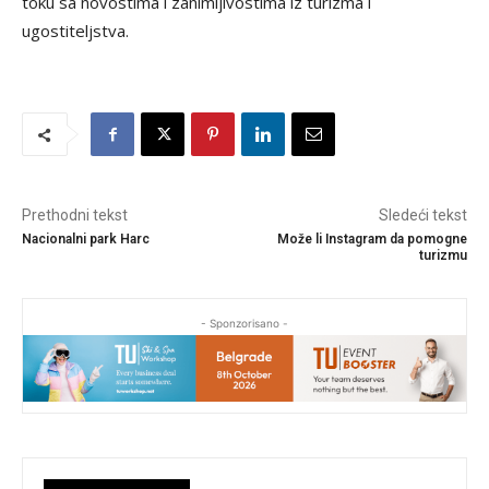
toku sa novostima i zanimljivostima iz turizma i
ugostiteljstva.
Prethodni tekst
Sledeći tekst
Nacionalni park Harc
Može li Instagram da pomogne
turizmu
- Sponzorisano -