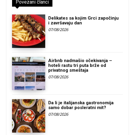
Povezani članci
Delikates sa kojim Grci započinju
i završavaju dan
07/08/2026
Airbnb nadmašio očekivanja –
hoteli rastu tri puta brže od
privatnog smeštaja
07/08/2026
Da li je italijanska gastronomija
samo dobar posleratni mit?
07/08/2026