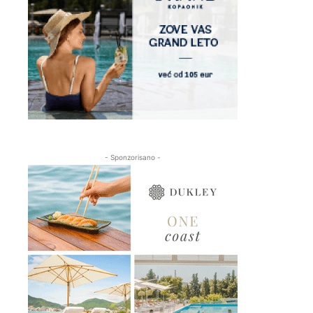
- Sponzorisano -