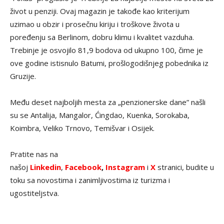
život u penziji. Ovaj magazin je takođe kao kriterijum
uzimao u obzir i prosečnu kiriju i troškove života u
poređenju sa Berlinom, dobru klimu i kvalitet vazduha.
Trebinje je osvojilo 81,9 bodova od ukupno 100, čime je
ove godine istisnulo Batumi, prošlogodišnjeg pobednika iz
Gruzije.
Među deset najboljih mesta za „penzionerske dane” našli
su se Antalija, Mangalor, Ćingdao, Kuenka, Sorokaba,
Koimbra, Veliko Trnovo, Temišvar i Osijek.
Pratite nas na
našoj
Linkedin
,
Facebook
,
Instagram
i
X
stranici, budite u
toku sa novostima i zanimljivostima iz turizma i
ugostiteljstva.