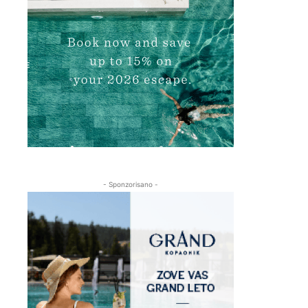
- Sponzorisano -