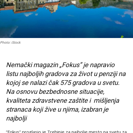
Photo: iStock
Nemački magazin „Fokus” je napravio
listu najboljih gradova za život u penziji na
kojoj se nalazi čak 575 gradova u svetu.
Na osnovu bezbednosne situacije,
kvaliteta zdravstvene zaštite i mišljenja
stranaca koji žive u njima, izabran je
najbolji
“Fokus” proglasio je Trebinje za najbolje mesto na svetu za