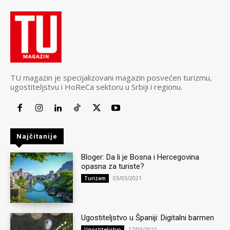
TU magazin je specijalizovani magazin posvećen turizmu,
ugostiteljstvu i HoReCa sektoru u Srbiji i regionu.
Najčitanije
Bloger: Da li je Bosna i Hercegovina
opasna za turiste?
03/03/2021
Turizam
Ugostiteljstvo u Španiji: Digitalni barmen
17/03/2021
Ugostiteljstvo