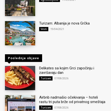
Turizam: Albanija je nova Grčka
19/04/2021
Vesti
Poslednje objave
Delikates sa kojim Grci započinju i
završavaju dan
07/08/2026
Turizam
Airbnb nadmašio očekivanja – hoteli
rastu tri puta brže od privatnog smeštaja
07/08/2026
Turizam