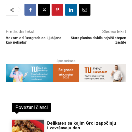
Prethodni tekst
Sledeći tekst
Vozom od Beograda do Ljubljane
Stara planina dobila najviši stepen
kao nekada?
zaštite
- Sponzorisano -
Povezani članci
Delikates sa kojim Grci započinju
i završavaju dan