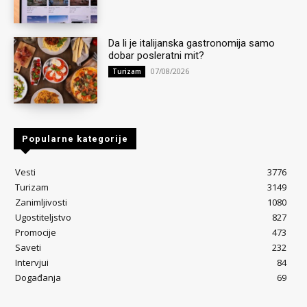
Da li je italijanska gastronomija samo
dobar posleratni mit?
07/08/2026
Turizam
Popularne kategorije
Vesti
3776
Turizam
3149
Zanimljivosti
1080
Ugostiteljstvo
827
Promocije
473
Saveti
232
Intervjui
84
Događanja
69