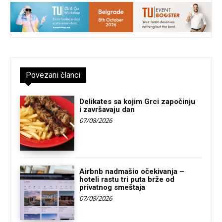
Povezani članci
Delikates sa kojim Grci započinju
i završavaju dan
07/08/2026
Airbnb nadmašio očekivanja –
hoteli rastu tri puta brže od
privatnog smeštaja
07/08/2026