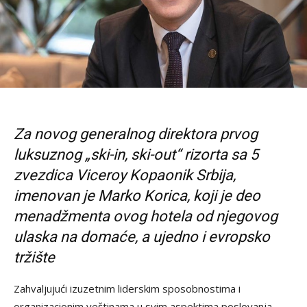
Za novog generalnog direktora prvog
luksuznog „ski-in, ski-out“ rizorta sa 5
zvezdica Viceroy Kopaonik Srbija,
imenovan je Marko Korica, koji je deo
menadžmenta ovog hotela od njegovog
ulaska na domaće, a ujedno i evropsko
tržište
Zahvaljujući izuzetnim liderskim sposobnostima i
organizacionim veštinama u svim aspektima poslovanja