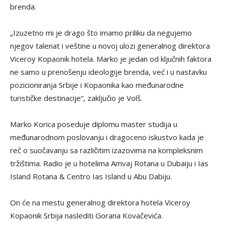
brenda.
„Izuzetno mi je drago što imamo priliku da negujemo
njegov talenat i veštine u novoj ulozi generalnog direktora
Viceroy Kopaonik hotela. Marko je jedan od ključnih faktora
ne samo u prenošenju ideologije brenda, već i u nastavku
pozicioniranja Srbije i Kopaonika kao međunarodne
turističke destinacije”, zaključio je Volš.
Marko Korica poseduje diplomu master studija u
međunarodnom poslovanju i dragoceno iskustvo kada je
reč o suočavanju sa različitim izazovima na kompleksnim
tržištima. Radio je u hotelima Amvaj Rotana u Dubaiju i Ias
Island Rotana & Centro Ias Island u Abu Dabiju.
On će na mestu generalnog direktora hotela Viceroy
Kopaonik Srbija naslediti Gorana Kovačevića.