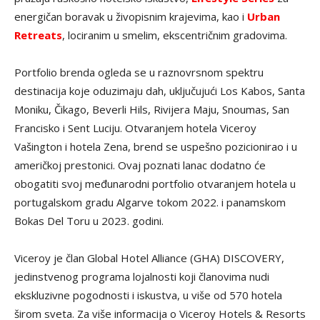
energičan boravak u živopisnim krajevima, kao i
Urban
Retreats
, lociranim u smelim, ekscentričnim gradovima.
Portfolio brenda ogleda se u raznovrsnom spektru
destinacija koje oduzimaju dah, uključujući Los Kabos, Santa
Moniku, Čikago, Beverli Hils, Rivijera Maju, Snoumas, San
Francisko i Sent Luciju. Otvaranjem hotela Viceroy
Vašington i hotela Zena, brend se uspešno pozicionirao i u
američkoj prestonici. Ovaj poznati lanac dodatno će
obogatiti svoj međunarodni portfolio otvaranjem hotela u
portugalskom gradu Algarve tokom 2022. i panamskom
Bokas Del Toru u 2023. godini.
Viceroy je član Global Hotel Alliance (GHA) DISCOVERY,
jedinstvenog programa lojalnosti koji članovima nudi
ekskluzivne pogodnosti i iskustva, u više od 570 hotela
širom sveta. Za više informacija o Viceroy Hotels & Resorts