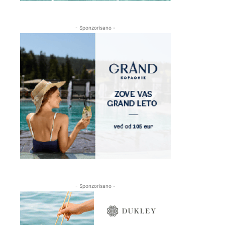
- Sponzorisano -
- Sponzorisano -