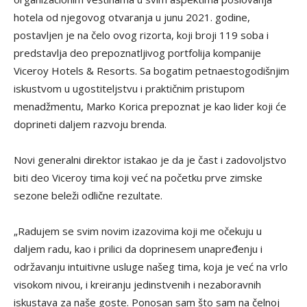
hotela od njegovog otvaranja u junu 2021. godine,
postavljen je na čelo ovog rizorta, koji broji 119 soba i
predstavlja deo prepoznatljivog portfolija kompanije
Viceroy Hotels & Resorts. Sa bogatim petnaestogodišnjim
iskustvom u ugostiteljstvu i praktičnim pristupom
menadžmentu, Marko Korica prepoznat je kao lider koji će
doprineti daljem razvoju brenda.
Novi generalni direktor istakao je da je čast i zadovoljstvo
biti deo Viceroy tima koji već na početku prve zimske
sezone beleži odlične rezultate.
„Radujem se svim novim izazovima koji me očekuju u
daljem radu, kao i prilici da doprinesem unapređenju i
održavanju intuitivne usluge našeg tima, koja je već na vrlo
visokom nivou, i kreiranju jedinstvenih i nezaboravnih
iskustava za naše goste. Ponosan sam što sam na čelnoj