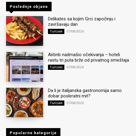
Poslednje objave
Delikates sa kojim Grci započinju i
završavaju dan
07/08/2026
Turizam
Airbnb nadmašio očekivanja – hoteli
rastu tri puta brže od privatnog smeštaja
07/08/2026
Turizam
Da li je italijanska gastronomija samo
dobar posleratni mit?
07/08/2026
Turizam
Popularne kategorije