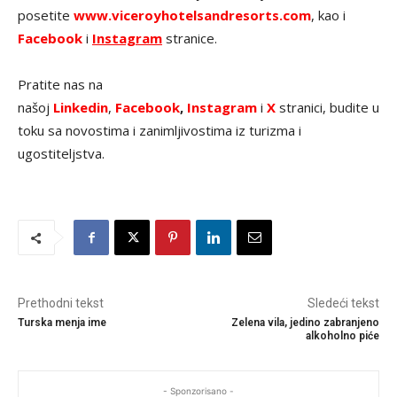
posetite
www.viceroyhotelsandresorts.com
, kao i
Facebook
i
Instagram
stranice.
Pratite nas na
našoj
Linkedin
,
Facebook
,
Instagram
i
X
stranici, budite u
toku sa novostima i zanimljivostima iz turizma i
ugostiteljstva.
Prethodni tekst
Sledeći tekst
Turska menja ime
Zelena vila, jedino zabranjeno
alkoholno piće
- Sponzorisano -