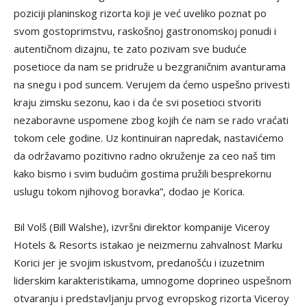
poziciji planinskog rizorta koji je već uveliko poznat po
svom gostoprimstvu, raskošnoj gastronomskoj ponudi i
autentičnom dizajnu, te zato pozivam sve buduće
posetioce da nam se pridruže u bezgraničnim avanturama
na snegu i pod suncem. Verujem da ćemo uspešno privesti
kraju zimsku sezonu, kao i da će svi posetioci stvoriti
nezaboravne uspomene zbog kojih će nam se rado vraćati
tokom cele godine. Uz kontinuiran napredak, nastavićemo
da održavamo pozitivno radno okruženje za ceo naš tim
kako bismo i svim budućim gostima pružili besprekornu
uslugu tokom njihovog boravka”, dodao je Korica.
Bil Volš (Bill Walshe), izvršni direktor kompanije Viceroy
Hotels & Resorts istakao je neizmernu zahvalnost Marku
Korici jer je svojim iskustvom, predanošću i izuzetnim
liderskim karakteristikama, umnogome doprineo uspešnom
otvaranju i predstavljanju prvog evropskog rizorta Viceroy