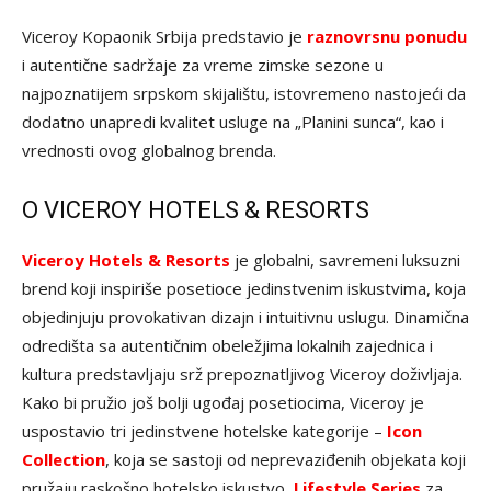
Viceroy Kopaonik Srbija predstavio je
raznovrsnu ponudu
i autentične sadržaje za vreme zimske sezone u
najpoznatijem srpskom skijalištu, istovremeno nastojeći da
dodatno unapredi kvalitet usluge na „Planini sunca“, kao i
vrednosti ovog globalnog brenda.
O VICEROY HOTELS & RESORTS
Viceroy Hotels & Resorts
je globalni, savremeni luksuzni
brend koji inspiriše posetioce jedinstvenim iskustvima, koja
objedinjuju provokativan dizajn i intuitivnu uslugu. Dinamična
odredišta sa autentičnim obeležjima lokalnih zajednica i
kultura predstavljaju srž prepoznatljivog Viceroy doživljaja.
Kako bi pružio još bolji ugođaj posetiocima, Viceroy je
uspostavio tri jedinstvene hotelske kategorije –
Icon
Collection
, koja se sastoji od neprevaziđenih objekata koji
pružaju raskošno hotelsko iskustvo,
Lifestyle Series
za