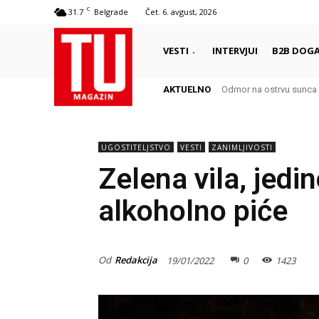
C
31.7
Belgrade
Čet. 6. avgust, 2026
VESTI
INTERVJUI
B2B DOGA
AKTUELNO
Odmor na ostrvu sunca 
UGOSTITELJSTVO
VESTI
ZANIMLJIVOSTI
Zelena vila, jedi
alkoholno piće
Od
Redakcija
19/01/2022
0
1423