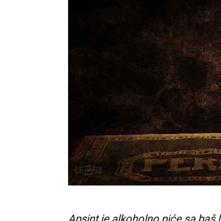
Apsint je alkoholno piće sa baš