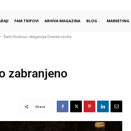
ĐAJI
FAM TRIPOVI
ARHIVA MAGAZINA
BLOG
MARKETING
– Šarm Rodosa i elegancija Domes rizorta
no zabranjeno
Share