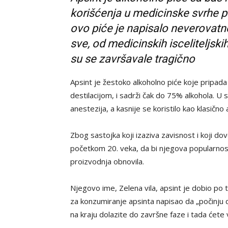
korišćenja u medicinske svrhe p
ovo piće je napisalo neverovatno
sve, od medicinskih isceliteljsk
su se završavale tragično
Apsint je žestoko alkoholno piće koje pripada g
destilacijom, i sadrži čak do 75% alkohola. 
anestezija, a kasnije se koristilo kao klasično 
Zbog sastojka koji izaziva zavisnost i koji do
početkom 20. veka, da bi njegova popularnos
proizvodnja obnovila.
Njegovo ime, Zelena vila, apsint je dobio po 
za konzumiranje apsinta napisao da „počinju da
na kraju dolazite do završne faze i tada ćete v