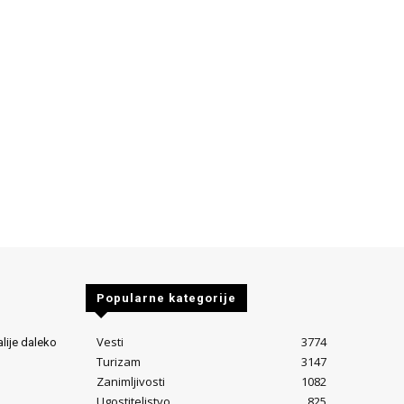
Popularne kategorije
Vesti
3774
alije daleko
Turizam
3147
Zanimljivosti
1082
Ugostiteljstvo
825