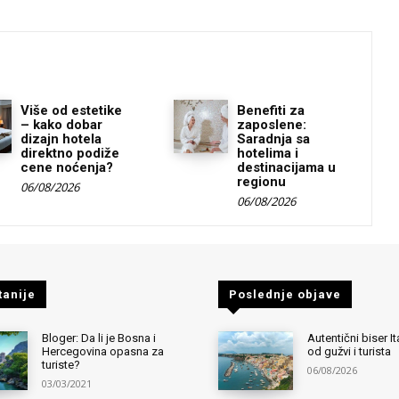
Više od estetike
Benefiti za
– kako dobar
zaposlene:
dizajn hotela
Saradnja sa
direktno podiže
hotelima i
cene noćenja?
destinacijama u
regionu
06/08/2026
06/08/2026
tanije
Poslednje objave
Bloger: Da li je Bosna i
Autentični biser It
Hercegovina opasna za
od gužvi i turista
turiste?
06/08/2026
03/03/2021