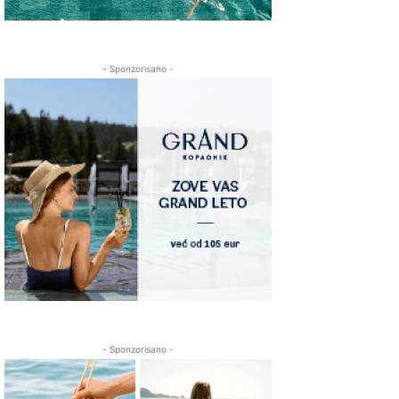
- Sponzorisano -
- Sponzorisano -