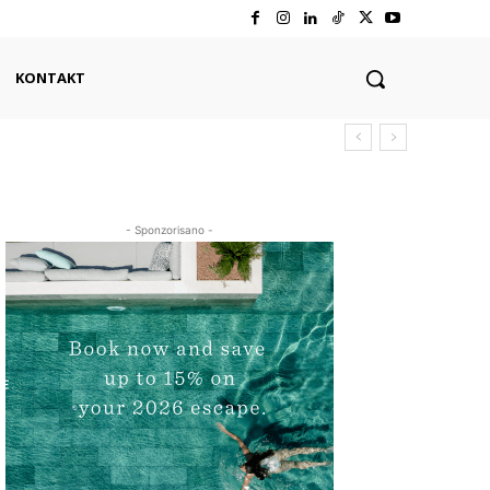
KONTAKT
- Sponzorisano -