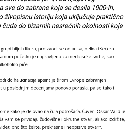
a sve do zabrane koja se desila 1900-ih,
 živopisnu istoriju koja uključuje praktično
ih čuda do bizarnih nesrećnih okolnosti koje
rupi biljnih likera, proizvodi se od anisa, pelina i šećera
U samom početku je napravljeno za medicisnke svrhe, kao
alkoholno piće.
vodi do halucinacija apsint je širom Evrope zabranjen
t u poslednjim decenijama ponovo porasla, pa se tako i
tome kako je delovao na čula potrošača. Čuveni Oskar Vajld je
 vam se priviđaju čudovišne i okrutne stvari, ali ako izdržite,
ideti ono što želite, prekrasne i neopisive stvari“.