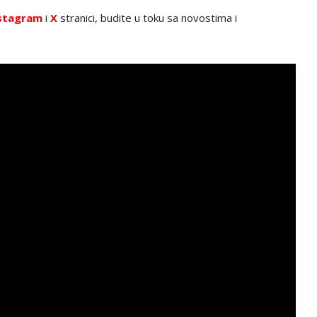
stagram
i
X
stranici, budite u toku sa novostima i