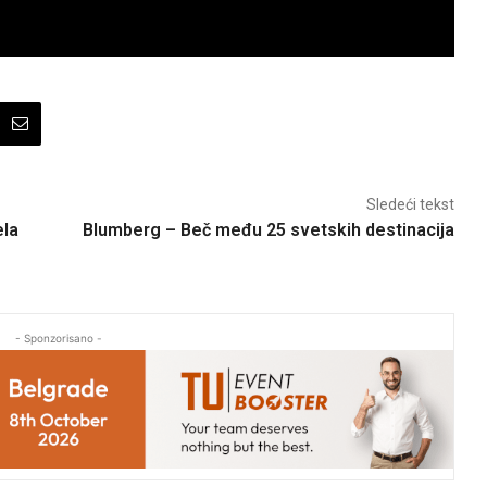
Sledeći tekst
ela
Blumberg – Beč među 25 svetskih destinacija
- Sponzorisano -