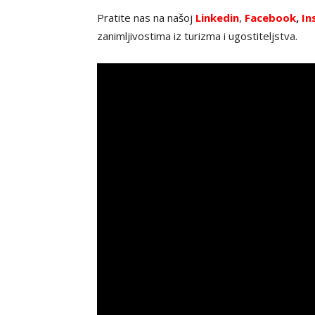
Pratite nas na našoj
Linkedin
,
Facebook
,
In
zanimljivostima iz turizma i ugostiteljstva.