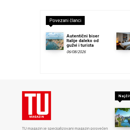
Povezani članci
Autentični biser
Italije daleko od
gužvi i turista
06/08/2026
Najči
TU magazin je specijalizovani magazin posvećen