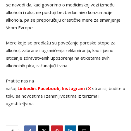
se navodi da, kad govorimo o medicinskoj vezi između
alkohola i raka, ne postoji bezbedan nivo konzumacije
alkohola, pa se preporučuju drastične mere za smanjenje
širom Evrope.
Mere koje se predlažu su povećanje poreske stope za
alkohol, zabrane i ograničenja reklamiranja, kao i jasno
isticanje zdravstvenih upozorenja na etiketama svih
alkoholnih pića, računajući i vina.
Pratite nas na
našoj
Linkedin
,
Facebook
,
Instagram
i
X
stranici, budite u
toku sa novostima i zanimljivostima iz turizma i
ugostiteljstva.