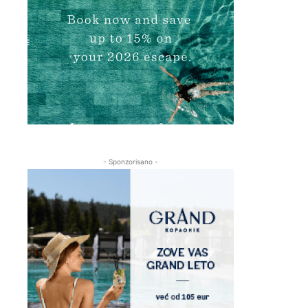
- Sponzorisano -