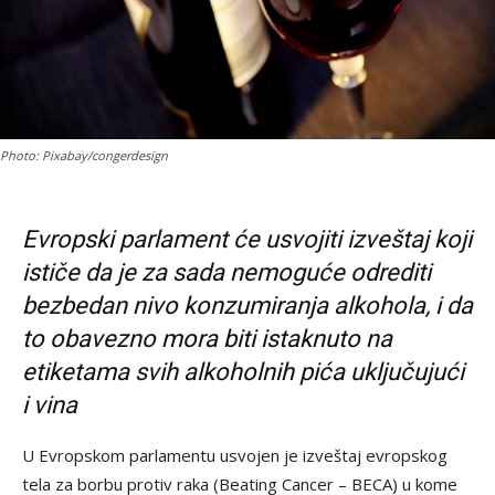
Photo: Pixabay/congerdesign
Evropski parlament će usvojiti izveštaj koji
ističe da je za sada nemoguće odrediti
bezbedan nivo konzumiranja alkohola, i da
to obavezno mora biti istaknuto na
etiketama svih alkoholnih pića uključujući
i vina
U Evropskom parlamentu usvojen je izveštaj evropskog
tela za borbu protiv raka (Beating Cancer – BECA) u kome