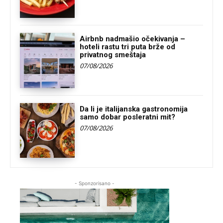
Airbnb nadmašio očekivanja –
hoteli rastu tri puta brže od
privatnog smeštaja
07/08/2026
Da li je italijanska gastronomija
samo dobar posleratni mit?
07/08/2026
- Sponzorisano -