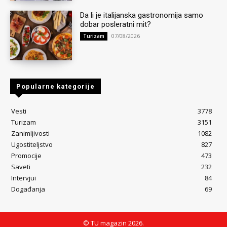
Da li je italijanska gastronomija samo
dobar posleratni mit?
07/08/2026
Turizam
Popularne kategorije
Vesti
3778
Turizam
3151
Zanimljivosti
1082
Ugostiteljstvo
827
Promocije
473
Saveti
232
Intervjui
84
Događanja
69
© TU magazin 2026.