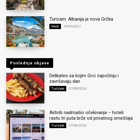
Turizam: Albanija je nova Grčka
19/04/2021
Vesti
Poslednje objave
Delikates sa kojim Grci započinju i
završavaju dan
07/08/2026
Turizam
Airbnb nadmašio očekivanja – hoteli
rastu tri puta brže od privatnog smeštaja
07/08/2026
Turizam