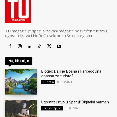
TU magazin je specijalizovani magazin posvećen turizmu,
ugostiteljstvu i HoReCa sektoru u Srbiji i regionu.
Najčitanije
Bloger: Da li je Bosna i Hercegovina
opasna za turiste?
03/03/2021
Turizam
Ugostiteljstvo u Španiji: Digitalni barmen
17/03/2021
Ugostiteljstvo