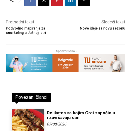
Prethodni tekst
Sledeći tekst
Podvodno mapiranje za
Nove ideje za novu sezonu
snorkeling u Južnoj Istri
- Sponzorisano -
Povezani članci
Delikates sa kojim Grci započinju
i završavaju dan
07/08/2026