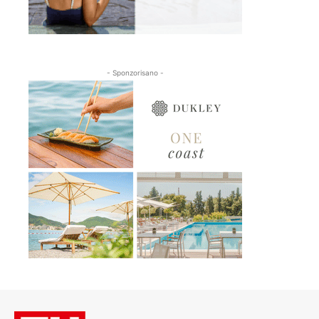
- Sponzorisano -