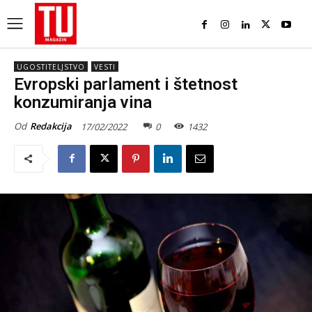
UGOSTITELJSTVO
VESTI
Evropski parlament i štetnost
konzumiranja vina
Od
Redakcija
17/02/2022
0
1432