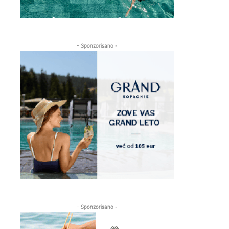
- Sponzorisano -
- Sponzorisano -