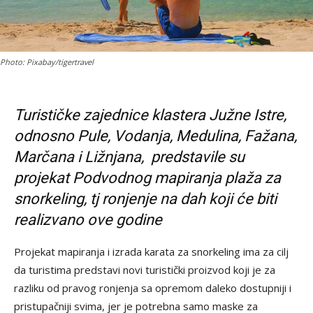
Photo: Pixabay/tigertravel
Turističke zajednice klastera Južne Istre,
odnosno Pule, Vodanja, Medulina, Fažana,
Marčana i Ližnjana, predstavile su
projekat Podvodnog mapiranja plaža za
snorkeling, tj ronjenje na dah koji će biti
realizvano ove godine
Projekat mapiranja i izrada karata za snorkeling ima za cilj
da turistima predstavi novi turistički proizvod koji je za
razliku od pravog ronjenja sa opremom daleko dostupniji i
pristupačniji svima, jer je potrebna samo maske za