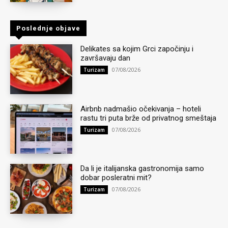
Poslednje objave
Delikates sa kojim Grci započinju i
završavaju dan
07/08/2026
Turizam
Airbnb nadmašio očekivanja – hoteli
rastu tri puta brže od privatnog smeštaja
07/08/2026
Turizam
Da li je italijanska gastronomija samo
dobar posleratni mit?
07/08/2026
Turizam