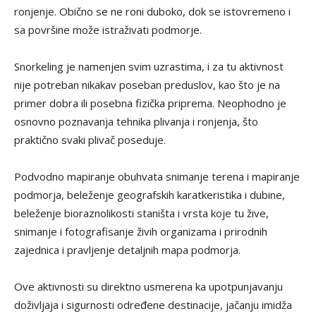
ronjenje. Obično se ne roni duboko, dok se istovremeno i
sa površine može istraživati podmorje.
Snorkeling je namenjen svim uzrastima, i za tu aktivnost
nije potreban nikakav poseban preduslov, kao što je na
primer dobra ili posebna fizička priprema. Neophodno je
osnovno poznavanja tehnika plivanja i ronjenja, što
praktično svaki plivač poseduje.
Podvodno mapiranje obuhvata snimanje terena i mapiranje
podmorja, beleženje geografskih karatkeristika i dubine,
beleženje bioraznolikosti staništa i vrsta koje tu žive,
snimanje i fotografisanje živih organizama i prirodnih
zajednica i pravljenje detaljnih mapa podmorja.
Ove aktivnosti su direktno usmerena ka upotpunjavanju
doživljaja i sigurnosti određene destinacije, jačanju imidža