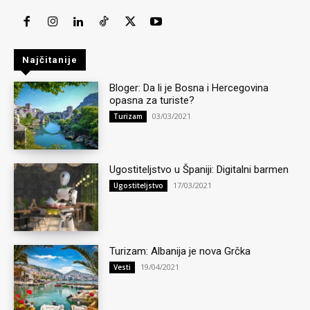
Najčitanije
Bloger: Da li je Bosna i Hercegovina
opasna za turiste?
03/03/2021
Turizam
Ugostiteljstvo u Španiji: Digitalni barmen
17/03/2021
Ugostiteljstvo
Turizam: Albanija je nova Grčka
19/04/2021
Vesti