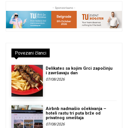
- Sponzorisano -
Povezani članci
Delikates sa kojim Grci započinju
i završavaju dan
07/08/2026
Airbnb nadmašio očekivanja –
hoteli rastu tri puta brže od
privatnog smeštaja
07/08/2026