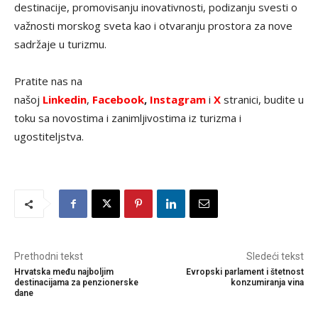
destinacije, promovisanju inovativnosti, podizanju svesti o
važnosti morskog sveta kao i otvaranju prostora za nove
sadržaje u turizmu.
Pratite nas na
našoj
Linkedin
,
Facebook
,
Instagram
i
X
stranici, budite u
toku sa novostima i zanimljivostima iz turizma i
ugostiteljstva.
Prethodni tekst
Sledeći tekst
Hrvatska među najboljim
Evropski parlament i štetnost
destinacijama za penzionerske
konzumiranja vina
dane