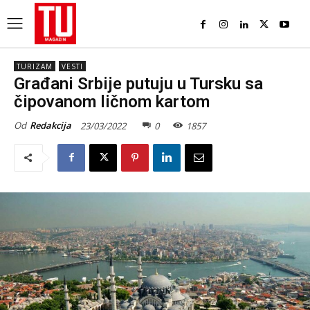
TURIZAM
VESTI
Građani Srbije putuju u Tursku sa
čipovanom ličnom kartom
Od
Redakcija
23/03/2022
0
1857