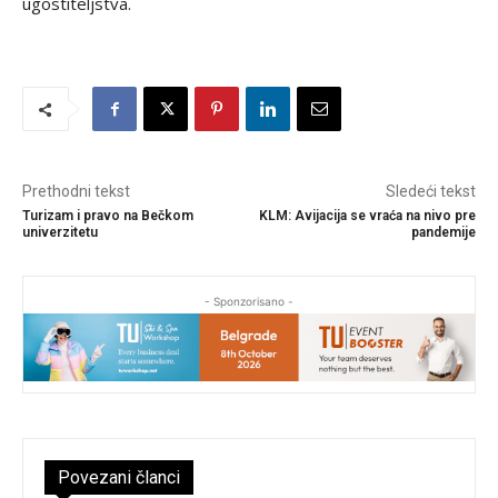
ugostiteljstva.
Prethodni tekst
Sledeći tekst
Turizam i pravo na Bečkom
KLM: Avijacija se vraća na nivo pre
univerzitetu
pandemije
- Sponzorisano -
Povezani članci