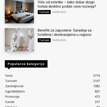
Više od estetike – kako dobar dizajn
hotela direktno podiže cene noćenja?
06/08/2026
Turizam
Benefiti za zaposlene: Saradnja sa
hotelima i destinacijama u regionu
06/08/2026
Turizam
Popularne kategorije
Vesti
3774
Turizam
3147
Zanimljivosti
1082
Ugostiteljstvo
825
Promocije
473
Saveti
231