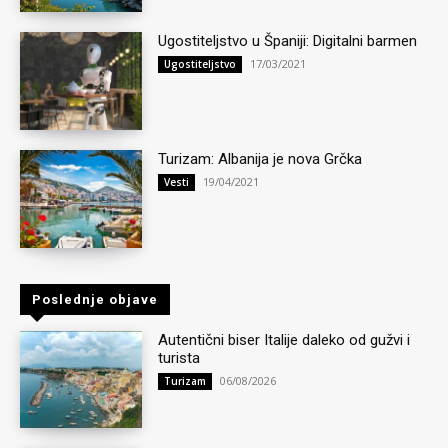
Ugostiteljstvo u Španiji: Digitalni barmen
17/03/2021
Ugostiteljstvo
Turizam: Albanija je nova Grčka
19/04/2021
Vesti
Poslednje objave
Autentični biser Italije daleko od gužvi i
turista
06/08/2026
Turizam