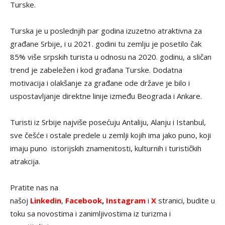
Turske.
Turska je u poslednjih par godina izuzetno atraktivna za
građane Srbije, i u 2021. godini tu zemlju je posetilo čak
85% više srpskih turista u odnosu na 2020. godinu, a sličan
trend je zabeležen i kod građana Turske. Dodatna
motivacija i olakšanje za građane ode države je bilo i
uspostavljanje direktne linije između Beograda i Ankare.
Turisti iz Srbije najviše posećuju Antaliju, Alanju i Istanbul,
sve češće i ostale predele u zemlji kojih ima jako puno, koji
imaju puno istorijskih znamenitosti, kulturnih i turističkih
atrakcija.
Pratite nas na
našoj
Linkedin
,
Facebook
,
Instagram
i
X
stranici, budite u
toku sa novostima i zanimljivostima iz turizma i