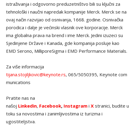
istraživanja i odgovorno preduzetništvo bili su ključni za
tehnološki i naučni napredak kompanije Merck. Merck se na
ovaj način razvijao od osnivanja, 1668. godine. Osnivačka
porodica i dalje je većinski vlasnik ove korporacije. Merck
ima globalna prava na brend i ime Merck. Jedini izuzeci su
Sjedinjene Države i Kanada, gde kompanija posluje kao
EMD Serono, MilliporeSigma i EMD Performance Materials.
Za više informacija
tijana.stojiljkovic@keynote.rs
, 065/5050395, Keynote com
munications
Pratite nas na
našoj
Linkedin
,
Facebook
,
Instagram
i
X
stranici, budite u
toku sa novostima i zanimljivostima iz turizma i
ugostiteljstva.