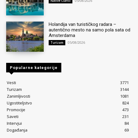
05/08/2026
Native Članci
Holandija van turističkog radara –
autentično mesto na samo pola sata od
Amsterdama
05/08/2026
Turizam
Popularne kategorije
Vesti
3771
Turizam
3144
Zanimljivosti
1081
Ugostiteljstvo
824
Promocije
473
Saveti
231
Intervjui
84
Događanja
69