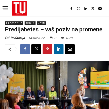
PROMOCIJE
SRBIJA
VESTI
Predijabetes – vaš poziv na promene
Od
Redakcija
14/04/2022
0
1820