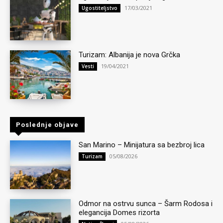
17/03/2021
Ugostiteljstvo
Turizam: Albanija je nova Grčka
19/04/2021
Vesti
Poslednje objave
San Marino – Minijatura sa bezbroj lica
05/08/2026
Turizam
Odmor na ostrvu sunca – Šarm Rodosa i
elegancija Domes rizorta