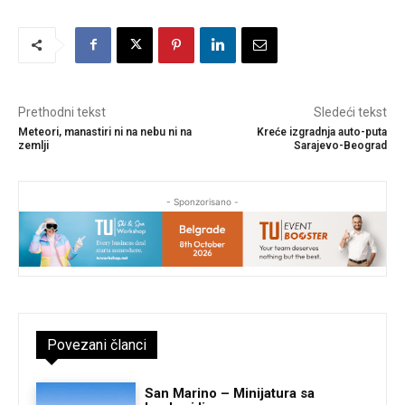
Prethodni tekst
Sledeći tekst
Meteori, manastiri ni na nebu ni na
Kreće izgradnja auto-puta
zemlji
Sarajevo-Beograd
- Sponzorisano -
Povezani članci
San Marino – Minijatura sa