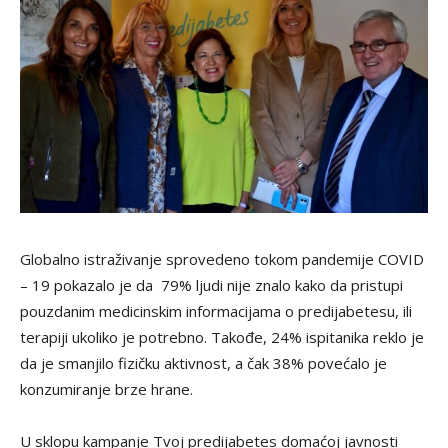
Globalno istraživanje sprovedeno tokom pandemije COVID
– 19 pokazalo je da 79% ljudi nije znalo kako da pristupi
pouzdanim medicinskim informacijama o predijabetesu, ili
terapiji ukoliko je potrebno. Takođe, 24% ispitanika reklo je
da je smanjilo fizičku aktivnost, a čak 38% povećalo je
konzumiranje brze hrane.
U sklopu kampanje Tvoj predijabetes domaćoj javnosti