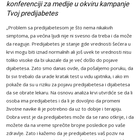
konferenciji za medije u okviru kampanje
Tvoj predijabetes
„Problem sa predijabetesom je što nema nikakvih
simptoma, pa većina ljudi nije ni svesno da treba i da može
da reaguje. Predijabetes je stanje gde vrednosti šećera u
krvi mogu biti iznad normalnih ali još uvek te vrednosti nisu
toliko visoke da bi ukazale da je već došlo do pojave
dijabetesa. Zato smo danas ovde, da pošaljemo poruku, da
bi svi trebalo da urade kratak test u vidu upitnika, i ako im
pokaže da su u riziku za pojavu predijabetesa i dijabetesa
da se obrate lekaru. Na osnovu analiza krvi utvrdiće se da li
osoba ima predijabetes i da li je dovoljno da promeni
životne navike ili je potrebno da uz to dobije i terapiju.
Dobra vest je da predijabetes može da se rano otkrije, i da
možete da na vreme sprečite brojne posledice po vaše
zdravlje. Zato i kažemo da je predijabetes vaš poziv na