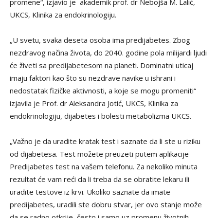
promene“, izjavio je akademik prof. dr Nebojša M. Lalić,
UKCS, Klinika za endokrinologiju.
„U svetu, svaka deseta osoba ima predijabetes. Zbog
nezdravog načina života, do 2040. godine pola milijardi ljudi
će živeti sa predijabetesom na planeti. Dominatni uticaj
imaju faktori kao što su nezdrave navike u ishrani i
nedostatak fizičke aktivnosti, a koje se mogu promeniti“
izjavila je Prof. dr Aleksandra Jotić, UKCS, Klinika za
endokrinologiju, dijabetes i bolesti metabolizma UKCS.
„Važno je da uradite kratak test i saznate da li ste u riziku
od dijabetesa. Test možete preuzeti putem aplikacije
Predijabetes test na vašem telefonu. Za nekoliko minuta
rezultat će vam reći da li treba da se obratite lekaru ili
uradite testove iz krvi. Ukoliko saznate da imate
predijabetes, uradili ste dobru stvar, jer ovo stanje može
da se radno otkrije, često i samo uz promenu životnih