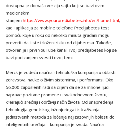
dostupna je domaća verzija sajta koji se bavi ovim
medicinskim
stanjem
https://www.yourprediabetes.info/en/home.html
,
kao i aplikacija za mobilne telefone Predijabetes test
pomoću koje u roku od nekoliko minuta građani mogu
proveriti da li ste izloženi riziku od dijabetesa. Takođe,
otvoren je i prvi YouTube kanal Tvoj predijabetes koji se
bavi podizanjem svesti i ovoj temi.
Merck je vodeća naučna i tehnološka kompanija u oblasti
zdravstva, nauke o živim sistemima, i performansi. Oko
56.000 zaposlenih radi sa ciljem da se za milione ljudi
naprave pozitvne promene u svakodnevnom životu,
kreirajući srećniji i održiviji način života. Od unapređenja
tehnologija genetskog inženjeringa i istraživanja
jedinstvenih metoda za lečenje najizazovnijih bolesti do
inteligentnih uređaja – kompanija je svuda. Naučna