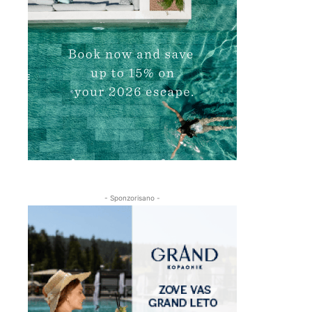
- Sponzorisano -