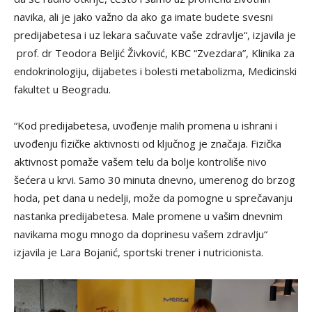
navika, ali je jako važno da ako ga imate budete svesni
predijabetesa i uz lekara sačuvate vaše zdravlje“, izjavila je
prof. dr Teodora Beljić Živković, KBC “Zvezdara”, Klinika za
endokrinologiju, dijabetes i bolesti metabolizma, Medicinski
fakultet u Beogradu.
“Kod predijabetesa, uvođenje malih promena u ishrani i
uvođenju fizičke aktivnosti od ključnog je značaja. Fizička
aktivnost pomaže vašem telu da bolje kontroliše nivo
šećera u krvi. Samo 30 minuta dnevno, umerenog do brzog
hoda, pet dana u nedelji, može da pomogne u sprečavanju
nastanka predijabetesa. Male promene u vašim dnevnim
navikama mogu mnogo da doprinesu vašem zdravlju“
izjavila je Lara Bojanić, sportski trener i nutricionista.