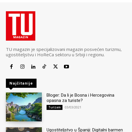
TU magazin je specijalizovani magazin posvećen turizmu,
ugostiteljstvu i HoReCa sektoru u Srbiji i regionu.
Najčitanije
Bloger: Da li je Bosna i Hercegovina
opasna za turiste?
03/03/2021
Turizam
Ugostiteljstvo u Španiji: Digitalni barmen