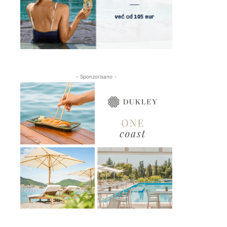
- Sponzorisano -