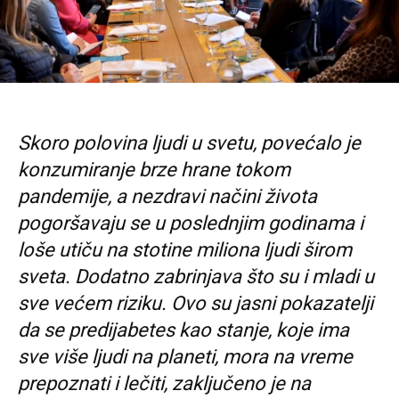
Skoro polovina ljudi u svetu, povećalo je
konzumiranje brze hrane tokom
pandemije, a nezdravi načini života
pogoršavaju se u poslednjim godinama i
loše utiču na stotine miliona ljudi širom
sveta. Dodatno zabrinjava što su i mladi u
sve većem riziku. Ovo su jasni pokazatelji
da se predijabetes kao stanje, koje ima
sve više ljudi na planeti, mora na vreme
prepoznati i lečiti, zaključeno je na