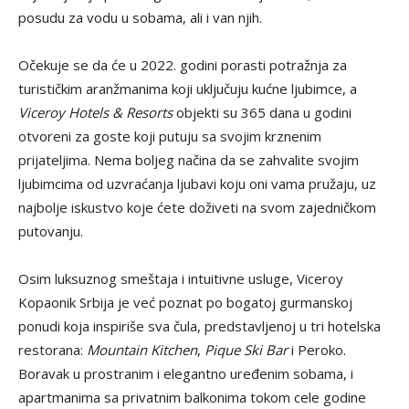
posudu za vodu u sobama, ali i van njih.
Očekuje se da će u 2022. godini porasti potražnja za
turističkim aranžmanima koji uključuju kućne ljubimce, a
Viceroy Hotels & Resorts
objekti su 365 dana u godini
otvoreni za goste koji putuju sa svojim krznenim
prijateljima. Nema boljeg načina da se zahvalite svojim
ljubimcima od uzvraćanja ljubavi koju oni vama pružaju, uz
najbolje iskustvo koje ćete doživeti na svom zajedničkom
putovanju.
Osim luksuznog smeštaja i intuitivne usluge, Viceroy
Kopaonik Srbija je već poznat po bogatoj gurmanskoj
ponudi koja inspiriše sva čula, predstavljenoj u tri hotelska
restorana:
Mountain Kitchen
,
Pique Ski Bar
i Peroko.
Boravak u prostranim i elegantno uređenim sobama, i
apartmanima sa privatnim balkonima tokom cele godine