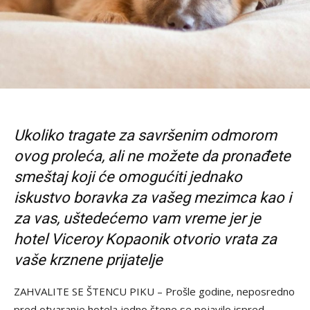
Ukoliko tragate za savršenim odmorom
ovog proleća, ali ne možete da pronađete
smeštaj koji će omogućiti jednako
iskustvo boravka za vašeg mezimca kao i
za vas, uštedećemo vam vreme jer je
hotel Viceroy Kopaonik otvorio vrata za
vaše krznene prijatelje
ZAHVALITE SE ŠTENCU PIKU – Prošle godine, neposredno
pred otvaranje hotela jedno štene se pojavilo ispred