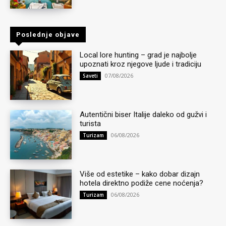
Poslednje objave
Local lore hunting – grad je najbolje
upoznati kroz njegove ljude i tradiciju
07/08/2026
Saveti
Autentični biser Italije daleko od gužvi i
turista
06/08/2026
Turizam
Više od estetike – kako dobar dizajn
hotela direktno podiže cene noćenja?
06/08/2026
Turizam