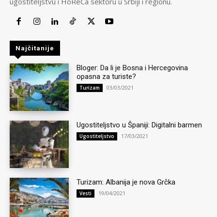
ugostiteljstvu i HoReCa sektoru u Srbiji i regionu.
Najčitanije
Bloger: Da li je Bosna i Hercegovina
opasna za turiste?
03/03/2021
Turizam
Ugostiteljstvo u Španiji: Digitalni barmen
17/03/2021
Ugostiteljstvo
Turizam: Albanija je nova Grčka
19/04/2021
Vesti