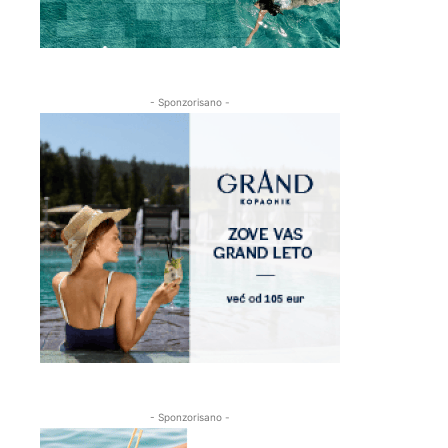
- Sponzorisano -
- Sponzorisano -