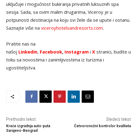
uključuje i mogućnost bukiranja privatnih luksuznih spa
sesija. Sada, sa ovim malim drugarima, Viceroy je u
potpunosti destinacija na koju svi žele da se upute i ostanu.
Saznajte više na
viceroyhotelsandresorts.com
.
Pratite nas na
našoj
Linkedin
,
Facebook
,
Instagram
i
X
stranici, budite u
toku sa novostima i zanimljivostima iz turizma i
ugostiteljstva.
Prethodni tekst
Sledeći tekst
Kreće izgradnja auto-puta
Četvoronožni kontrolor kvaliteta
Sarajevo-Beograd