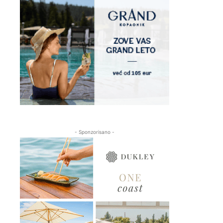
- Sponzorisano -