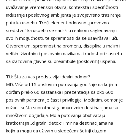
uvažavanje vremenskih okvira, konteksta i specifičnosti
industrije i poslovnog ambijenta je svojevrsno trasiranje
puta ka uspehu. Treći element odnosno „prevozno
sredstvo“ ka uspehu se sadrži u realnom sagledavanju
svojih mogućnosti, te spremnosti da se usavršava i uči.
Otvoren um, spremnost na promenu, disciplina u malim i
velikim životnim i poslovnim navikama i radost pri susretu
sa izazovima glavne su preambule (poslovnih) uspeha.
TU: Šta za vas predstavlja idealni odmor?
MD: Više od 15 poslovnih putovanja godišnje na kojima
održim preko 60 sastanaka i prezentacija sa oko 600
poslovnih partnera je čast i privilegija. Međutim, odmor je
nužan i sušta suprotnost glamuroznim destinacijama sa
mnoštvom događaja. Moja putovanja obuhvataju
kratkotrajni „digitalni detox“ i mir na destinacijama na
kojima mogu da uživam u sledećem: šetnji dugom