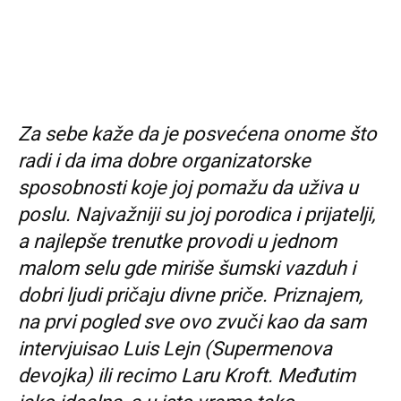
Za sebe kaže da je posvećena onome što
radi i da ima dobre organizatorske
sposobnosti koje joj pomažu da uživa u
poslu. Najvažniji su joj porodica i prijatelji,
a najlepše trenutke provodi u jednom
malom selu gde miriše šumski vazduh i
dobri ljudi pričaju divne priče. Priznajem,
na prvi pogled sve ovo zvuči kao da sam
intervjuisao Luis Lejn (Supermenova
devojka) ili recimo Laru Kroft. Međutim