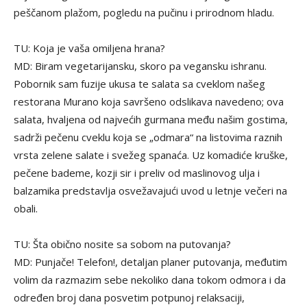
peščanom plažom, pogledu na pučinu i prirodnom hladu.
TU: Koja je vaša omiljena hrana?
MD: Biram vegetarijansku, skoro pa vegansku ishranu.
Pobornik sam fuzije ukusa te salata sa cveklom našeg
restorana Murano koja savršeno odslikava navedeno; ova
salata, hvaljena od najvećih gurmana među našim gostima,
sadrži pečenu cveklu koja se „odmara“ na listovima raznih
vrsta zelene salate i svežeg spanaća. Uz komadiće kruške,
pečene bademe, kozji sir i preliv od maslinovog ulja i
balzamika predstavlja osvežavajući uvod u letnje večeri na
obali.
TU: Šta obično nosite sa sobom na putovanja?
MD: Punjače! Telefon!, detaljan planer putovanja, međutim
volim da razmazim sebe nekoliko dana tokom odmora i da
određen broj dana posvetim potpunoj relaksaciji,