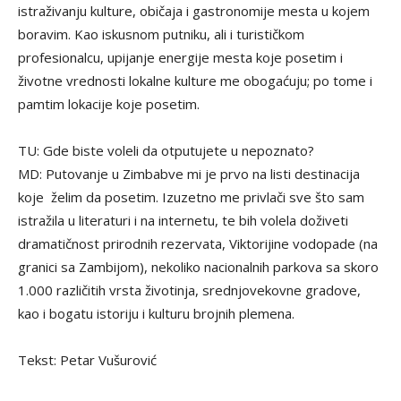
istraživanju kulture, običaja i gastronomije mesta u kojem
boravim. Kao iskusnom putniku, ali i turističkom
profesionalcu, upijanje energije mesta koje posetim i
životne vrednosti lokalne kulture me obogaćuju; po tome i
pamtim lokacije koje posetim.
TU: Gde biste voleli da otputujete u nepoznato?
MD: Putovanje u Zimbabve mi je prvo na listi destinacija
koje želim da posetim. Izuzetno me privlači sve što sam
istražila u literaturi i na internetu, te bih volela doživeti
dramatičnost prirodnih rezervata, Viktorijine vodopade (na
granici sa Zambijom), nekoliko nacionalnih parkova sa skoro
1.000 različitih vrsta životinja, srednjovekovne gradove,
kao i bogatu istoriju i kulturu brojnih plemena.
Tekst: Petar Vušurović