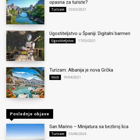
opasna za turiste?
03/03/2021
Turizam
Ugostiteljstvo u Španiji: Digitalni barmen
17/03/2021
Ugostiteljstvo
Turizam: Albanija je nova Grčka
19/04/2021
Vesti
Poslednje objave
San Marino – Minijatura sa bezbroj lica
05/08/2026
Turizam