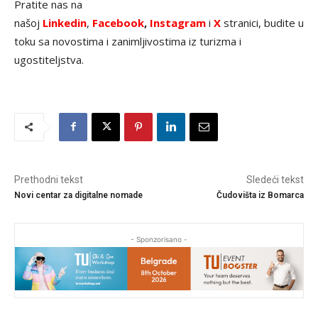
Pratite nas na
našoj
Linkedin
,
Facebook
,
Instagram
i
X
stranici, budite u
toku sa novostima i zanimljivostima iz turizma i
ugostiteljstva.
Prethodni tekst
Sledeći tekst
Novi centar za digitalne nomade
Čudovišta iz Bomarca
- Sponzorisano -