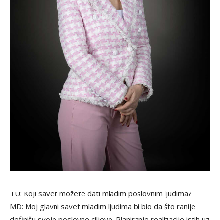
TU: Koji savet možete dati mladim poslovnim ljudima?
MD: Moj glavni savet mladim ljudima bi bio da što ranije
definišu svoje poslovne ciljeve. Planiranje realizacije istih uz