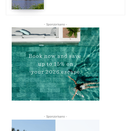
- Sponzorisano -
- Sponzorisano -