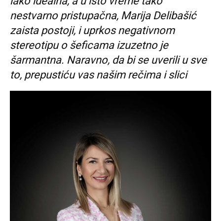
iako idealna, a u isto vreme tako
nestvarno pristupačna, Marija Delibašić
zaista postoji, i uprkos negativnom
stereotipu o šeficama izuzetno je
šarmantna. Naravno, da bi se uverili u sve
to, prepustiću vas našim rečima i slici