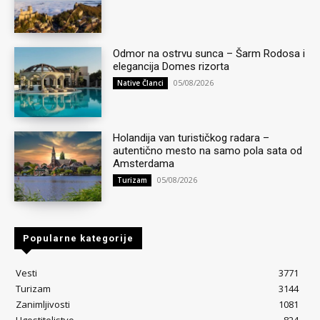
Odmor na ostrvu sunca – Šarm Rodosa i
elegancija Domes rizorta
05/08/2026
Native Članci
Holandija van turističkog radara –
autentično mesto na samo pola sata od
Amsterdama
05/08/2026
Turizam
Popularne kategorije
Vesti
3771
Turizam
3144
Zanimljivosti
1081