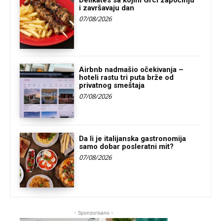
Delikates sa kojim Grci započinju
i završavaju dan
07/08/2026
Airbnb nadmašio očekivanja –
hoteli rastu tri puta brže od
privatnog smeštaja
07/08/2026
Da li je italijanska gastronomija
samo dobar posleratni mit?
07/08/2026
- Sponzorisano -