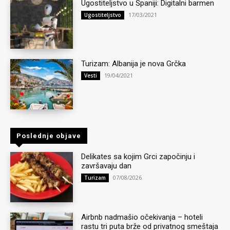
Ugostiteljstvo u Španiji: Digitalni barmen
17/03/2021
Ugostiteljstvo
Turizam: Albanija je nova Grčka
19/04/2021
Vesti
Poslednje objave
Delikates sa kojim Grci započinju i
završavaju dan
07/08/2026
Turizam
Airbnb nadmašio očekivanja – hoteli
rastu tri puta brže od privatnog smeštaja