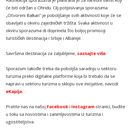
Ratifikacija sporazuma je planirana je za naredni samit koji
će biti održan u Ohridu. Cilj potpisivanja sporazuma
„Otvoreni Balkan“ je poboljšanje svih aktivnosti koje će se
obavljati u okviru zajedničkih tržišta. Svaka aktivnost u
okviru sporazuma di doprinela što boljoj promociji
turističkih destinacija i Srbije i Albanije.
Savršena destinacija za zaljubljene,
saznajte više
.
Sporazum takođe treba da poboljša saradnju u sektoru
turizma preko digitalne platforme koja bi trebalo da se
napravi u sektoru turizma u sklopu ove inicijative, navodi
eKapija
.
Pratite nas na našoj
Facebook
i
Instagram
stranici, budite
u toku sa novostima i zanimljivostima iz turizma i
ugostiteljstva.