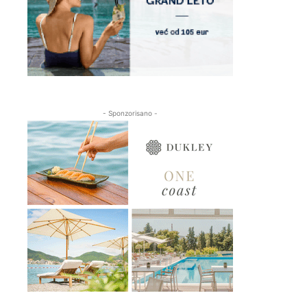
- Sponzorisano -