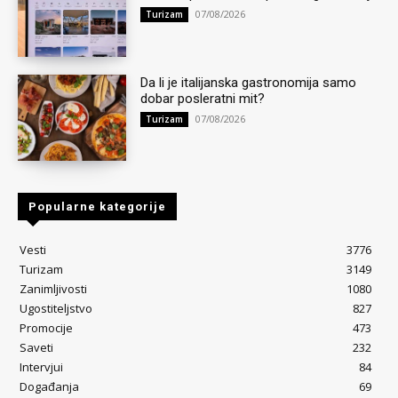
07/08/2026
Turizam
Da li je italijanska gastronomija samo
dobar posleratni mit?
07/08/2026
Turizam
Popularne kategorije
Vesti
3776
Turizam
3149
Zanimljivosti
1080
Ugostiteljstvo
827
Promocije
473
Saveti
232
Intervjui
84
Događanja
69