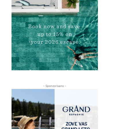
- Sponzorisano -