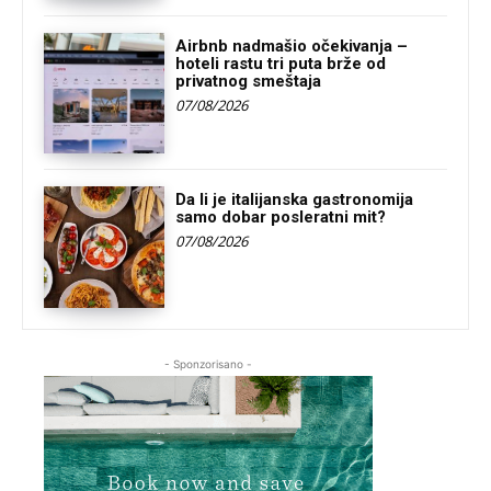
Airbnb nadmašio očekivanja –
hoteli rastu tri puta brže od
privatnog smeštaja
07/08/2026
Da li je italijanska gastronomija
samo dobar posleratni mit?
07/08/2026
- Sponzorisano -