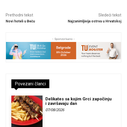
Prethodni tekst
Sledeći tekst
Novi hoteli u Beču
Najzanimljivija ostrva u Hrvatskoj
- Sponzorisano -
Povezani članci
Delikates sa kojim Grci započinju
i završavaju dan
07/08/2026