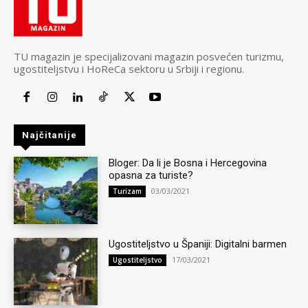
TU magazin je specijalizovani magazin posvećen turizmu,
ugostiteljstvu i HoReCa sektoru u Srbiji i regionu.
Najčitanije
Bloger: Da li je Bosna i Hercegovina
opasna za turiste?
03/03/2021
Turizam
Ugostiteljstvo u Španiji: Digitalni barmen
17/03/2021
Ugostiteljstvo