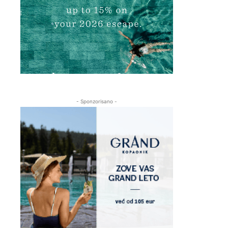
- Sponzorisano -