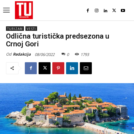
TURIZAM
VESTI
Odlična turistička predsezona u
Crnoj Gori
Od
Redakcija
08/06/2022
0
1793