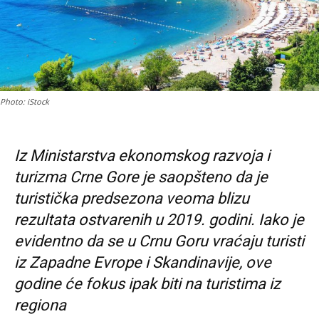
Photo: iStock
Iz Ministarstva ekonomskog razvoja i
turizma Crne Gore je saopšteno da je
turistička predsezona veoma blizu
rezultata ostvarenih u 2019. godini. Iako je
evidentno da se u Crnu Goru vraćaju turisti
iz Zapadne Evrope i Skandinavije, ove
godine će fokus ipak biti na turistima iz
regiona