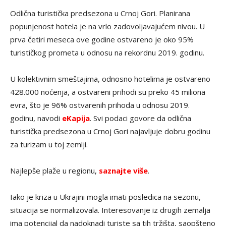
Odlična turistička predsezona u Crnoj Gori. Planirana
popunjenost hotela je na vrlo zadovoljavajućem nivou. U
prva četiri meseca ove godine ostvareno je oko 95%
turističkog prometa u odnosu na rekordnu 2019. godinu.
U kolektivnim smeštajima, odnosno hotelima je ostvareno
428.000 noćenja, a ostvareni prihodi su preko 45 miliona
evra, što je 96% ostvarenih prihoda u odnosu 2019.
godinu, navodi
eKapija
. Svi podaci govore da odlična
turistička predsezona u Crnoj Gori najavljuje dobru godinu
za turizam u toj zemlji.
Najlepše plaže u regionu,
saznajte više
.
Iako je kriza u Ukrajini mogla imati posledica na sezonu,
situacija se normalizovala. Interesovanje iz drugih zemalja
ima potencijal da nadoknadi turiste sa tih tržišta, saopšteno