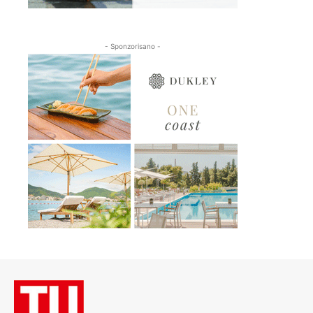
- Sponzorisano -