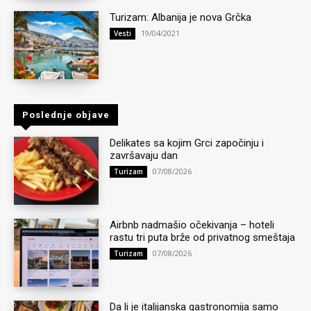
Turizam: Albanija je nova Grčka
19/04/2021
Vesti
Poslednje objave
Delikates sa kojim Grci započinju i
završavaju dan
07/08/2026
Turizam
Airbnb nadmašio očekivanja – hoteli
rastu tri puta brže od privatnog smeštaja
07/08/2026
Turizam
Da li je italijanska gastronomija samo