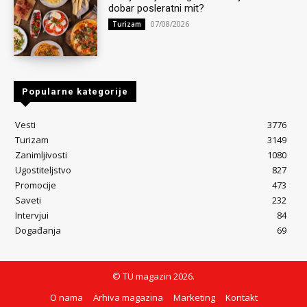
dobar posleratni mit?
07/08/2026
Turizam
Popularne kategorije
Vesti
3776
Turizam
3149
Zanimljivosti
1080
Ugostiteljstvo
827
Promocije
473
Saveti
232
Intervjui
84
Događanja
69
© TU magazin 2026.
O nama
Arhiva magazina
Marketing
Kontakt