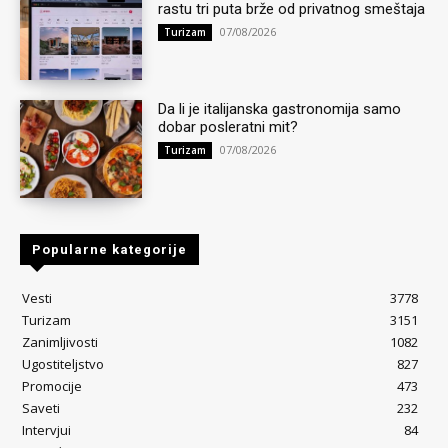
rastu tri puta brže od privatnog smeštaja
07/08/2026
Turizam
Da li je italijanska gastronomija samo
dobar posleratni mit?
07/08/2026
Turizam
Popularne kategorije
Vesti
3778
Turizam
3151
Zanimljivosti
1082
Ugostiteljstvo
827
Promocije
473
Saveti
232
Intervjui
84