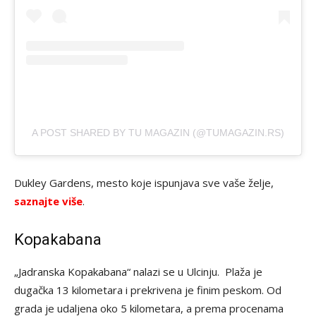
A POST SHARED BY TU MAGAZIN (@TUMAGAZIN.RS)
Dukley Gardens, mesto koje ispunjava sve vaše želje,
saznajte više
.
Kopakabana
„Jadranska Kopakabana“ nalazi se u Ulcinju. Plaža je
dugačka 13 kilometara i prekrivena je finim peskom. Od
grada je udaljena oko 5 kilometara, a prema procenama