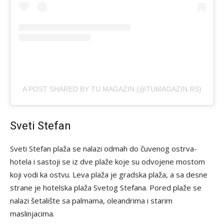
A POST SHARED BY TU MAGAZIN (@TUMAGAZIN.RS)
Sveti Stefan
Sveti Stefan plaža se nalazi odmah do čuvenog ostrva-
hotela i sastoji se iz dve plaže koje su odvojene mostom
koji vodi ka ostvu. Leva plaža je gradska plaža, a sa desne
strane je hotelska plaža Svetog Stefana. Pored plaže se
nalazi šetalište sa palmama, oleandrima i starim
maslinjacima.