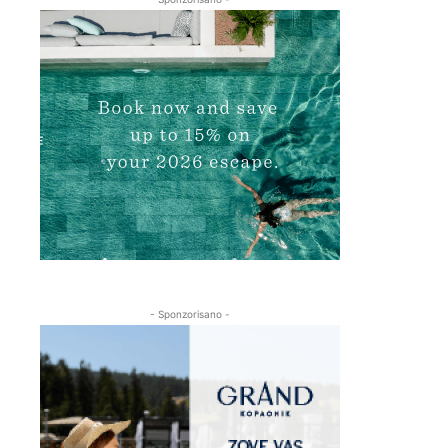
- Sponzorisano -