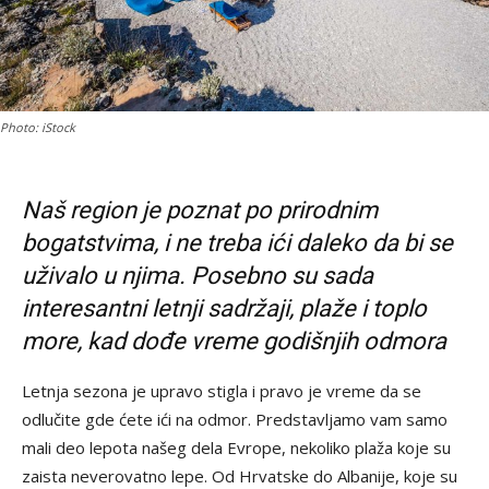
Photo: iStock
Naš region je poznat po prirodnim
bogatstvima, i ne treba ići daleko da bi se
uživalo u njima. Posebno su sada
interesantni letnji sadržaji, plaže i toplo
more, kad dođe vreme godišnjih odmora
Letnja sezona je upravo stigla i pravo je vreme da se
odlučite gde ćete ići na odmor. Predstavljamo vam samo
mali deo lepota našeg dela Evrope, nekoliko plaža koje su
zaista neverovatno lepe. Od Hrvatske do Albanije, koje su