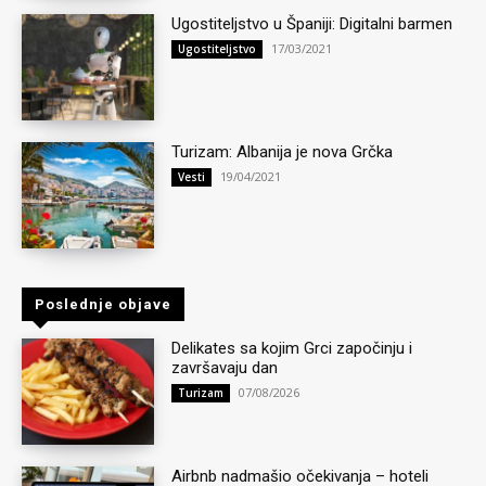
Ugostiteljstvo u Španiji: Digitalni barmen
17/03/2021
Ugostiteljstvo
Turizam: Albanija je nova Grčka
19/04/2021
Vesti
Poslednje objave
Delikates sa kojim Grci započinju i
završavaju dan
07/08/2026
Turizam
Airbnb nadmašio očekivanja – hoteli