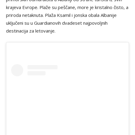
krajeva Evrope. Plaže su peščane, more je kristalno čisto, a
priroda netaknuta. Plaža Ksamil i jonska obala Albanije
uključeni su u Guardianovih dvadeset najpovoljnih
destinacija za letovanje.