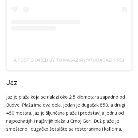
A POST SHARED BY TU MAGAZIN (@TUMAGAZIN.RS)
Jaz
Jaz je plaža koja se nalazi oko 2.5 kilometara zapadno od
Budve. Plaža ima dva dela, jedan je dugačak 850, a drugi
450 metara. Jaz je šljunčana plaža i predstavlja jednu od
najpoznatijih i najživljih plaža u Crnoj Gori. Duž plaže je
smešteno i dugačko šetalište sa restoranima i kafićima.