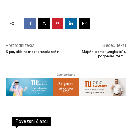
Prethodni tekst
Sledeći tekst
Kipar, idila na mediteranski način
Skijaški centar „zaglavio“ u
pogrešnoj zemlji
- Sponzorisano -
Povezani članci