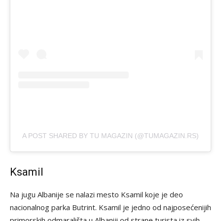
A POST SHARED BY TU MAGAZIN (@TUMAGAZIN.RS)
Ksamil
Na jugu Albanije se nalazi mesto Ksamil koje je deo
nacionalnog parka Butrint. Ksamil je jedno od najposećenijih
primorskih odmarališta u Albaniji od strane turista iz svih