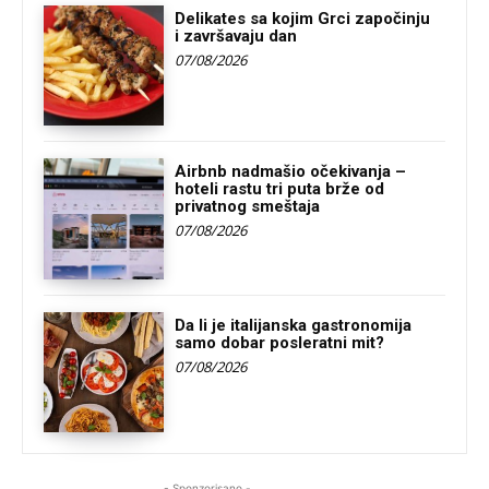
Delikates sa kojim Grci započinju
i završavaju dan
07/08/2026
Airbnb nadmašio očekivanja –
hoteli rastu tri puta brže od
privatnog smeštaja
07/08/2026
Da li je italijanska gastronomija
samo dobar posleratni mit?
07/08/2026
- Sponzorisano -