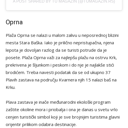
A POST SHARED BY TU MAGAZIN (@TUMAGAZIN.RS)
Oprna
Plaža Oprna se nalazi u malom zalivu u neposrednoj blizini
mesta Stara Baška. Iako je prilično nepristupačna, njena
lepota je dovoljan razlog da se turisti potrude da je
posete. Plaža Oprna važi za najlepšu plažu na ostrvu Krk,
prekrivena je šljunkom i peskom i do nje je najlakše stići
brodićem. Treba navesti podatak da se od ukupno 37
Plavih zastava na području Kvarnera njih 15 nalazi baš na
Krku.
Plava zastava je inače međunarodni ekološki program
zaštite okoline mora i priobalja i ona je danas u svetu vrlo
cenjen turistički simbol koji je sve brojnijim turistima glavni
orijentir prilikom odabira destinacije.