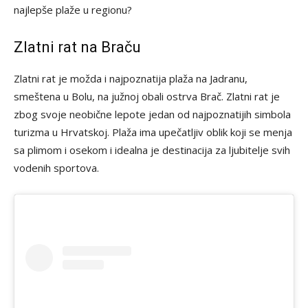
najlepše plaže u regionu?
Zlatni rat na Braču
Zlatni rat je možda i najpoznatija plaža na Jadranu,
smeštena u Bolu, na južnoj obali ostrva Brač. Zlatni rat je
zbog svoje neobične lepote jedan od najpoznatijih simbola
turizma u Hrvatskoj. Plaža ima upečatljiv oblik koji se menja
sa plimom i osekom i idealna je destinacija za ljubitelje svih
vodenih sportova.