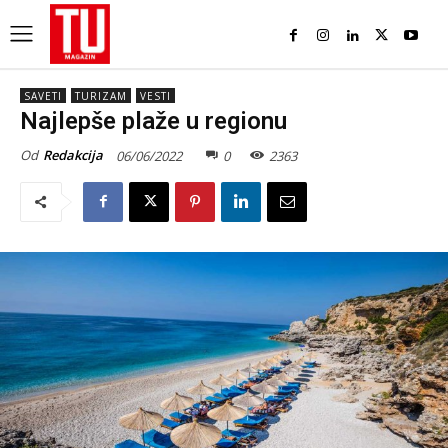
SAVETI
TURIZAM
VESTI
Najlepše plaže u regionu
Od
Redakcija
06/06/2022
0
2363