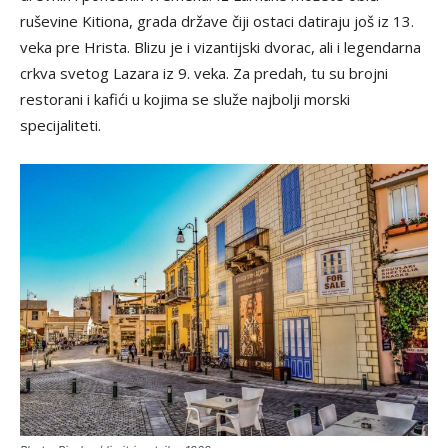
ruševine Kitiona, grada države čiji ostaci datiraju još iz 13.
veka pre Hrista. Blizu je i vizantijski dvorac, ali i legendarna
crkva svetog Lazara iz 9. veka. Za predah, tu su brojni
restorani i kafići u kojima se služe najbolji morski
specijaliteti.