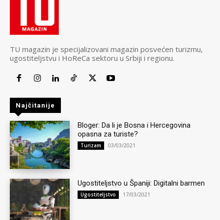
TU magazin je specijalizovani magazin posvećen turizmu,
ugostiteljstvu i HoReCa sektoru u Srbiji i regionu.
Najčitanije
Bloger: Da li je Bosna i Hercegovina
opasna za turiste?
03/03/2021
Turizam
Ugostiteljstvo u Španiji: Digitalni barmen
17/03/2021
Ugostiteljstvo