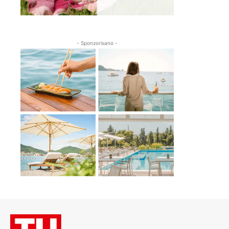
- Sponzorisano -