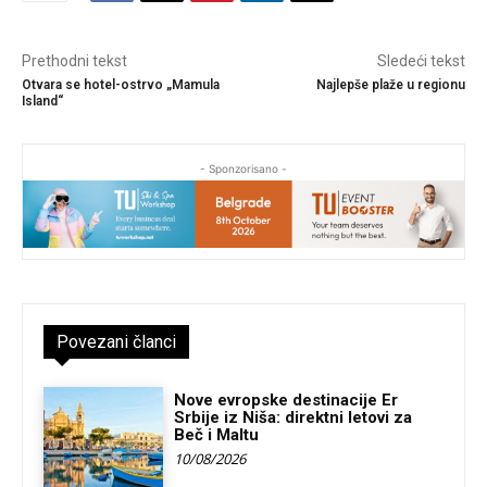
Prethodni tekst
Sledeći tekst
Otvara se hotel-ostrvo „Mamula
Najlepše plaže u regionu
Island“
- Sponzorisano -
Povezani članci
Nove evropske destinacije Er
Srbije iz Niša: direktni letovi za
Beč i Maltu
10/08/2026