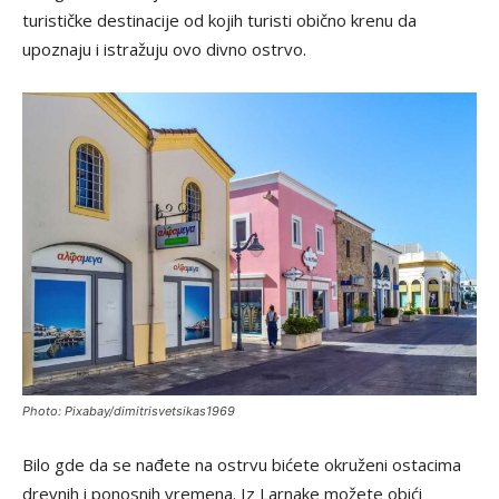
turističke destinacije od kojih turisti obično krenu da
upoznaju i istražuju ovo divno ostrvo.
Photo: Pixabay/dimitrisvetsikas1969
Bilo gde da se nađete na ostrvu bićete okruženi ostacima
drevnih i ponosnih vremena. Iz Larnake možete obići