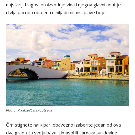
najstariji tragovi proizvodnje vina i njegov glavni adut je
divlja priroda obojena u hiljadu nijansi plave boje.
Photo: Pixabay/LaraKoptseva
Čim stignete na Kipar, obavezno izaberite jedan od ova
dva grada za svoju bazu. Limasol ili Larnaka su idealne