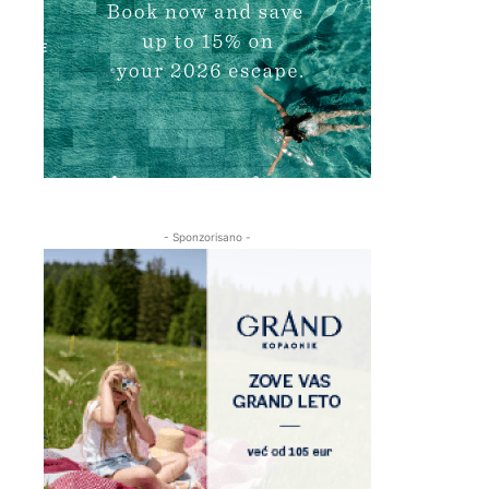
- Sponzorisano -