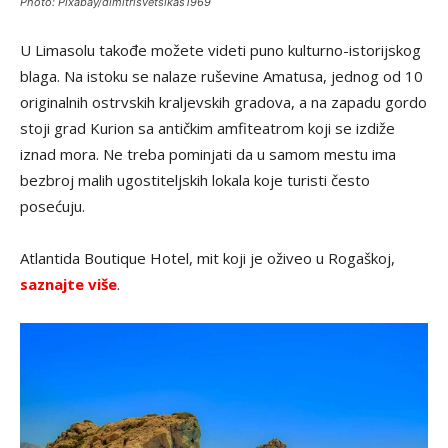
Photo: Pixabay/dimitrisvetsikas1969
U Limasolu takođe možete videti puno kulturno-istorijskog
blaga. Na istoku se nalaze ruševine Amatusa, jednog od 10
originalnih ostrvskih kraljevskih gradova, a na zapadu gordo
stoji grad Kurion sa antičkim amfiteatrom koji se izdiže
iznad mora. Ne treba pominjati da u samom mestu ima
bezbroj malih ugostiteljskih lokala koje turisti često
posećuju.
Atlantida Boutique Hotel, mit koji je oživeo u Rogaškoj,
saznajte više
.