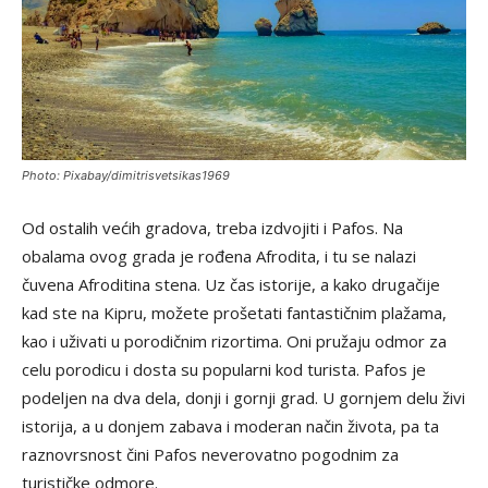
Photo: Pixabay/dimitrisvetsikas1969
Od ostalih većih gradova, treba izdvojiti i Pafos. Na
obalama ovog grada je rođena Afrodita, i tu se nalazi
čuvena Afroditina stena. Uz čas istorije, a kako drugačije
kad ste na Kipru, možete prošetati fantastičnim plažama,
kao i uživati u porodičnim rizortima. Oni pružaju odmor za
celu porodicu i dosta su popularni kod turista. Pafos je
podeljen na dva dela, donji i gornji grad. U gornjem delu živi
istorija, a u donjem zabava i moderan način života, pa ta
raznovrsnost čini Pafos neverovatno pogodnim za
turističke odmore.