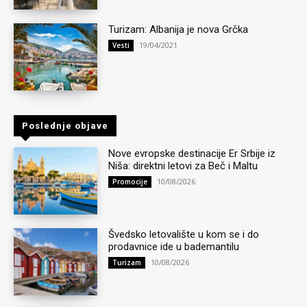
Turizam: Albanija je nova Grčka
19/04/2021
Vesti
Poslednje objave
Nove evropske destinacije Er Srbije iz
Niša: direktni letovi za Beč i Maltu
10/08/2026
Promocije
Švedsko letovalište u kom se i do
prodavnice ide u bademantilu
10/08/2026
Turizam