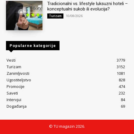
Tradicionalni vs. lifestyle luksuzni hoteli –
konceptualni sukob ili evolucija?
10/08/2026
Turizam
Popularne kategorije
Vesti
3779
Turizam
3152
Zanimljivosti
1081
Ugostiteljstvo
828
Promocije
474
Saveti
232
Intervjui
84
Događanja
69
© TU magazin 2026.