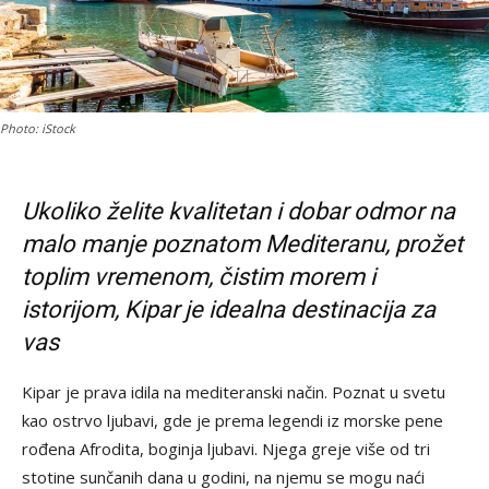
Photo: iStock
Ukoliko želite kvalitetan i dobar odmor na
malo manje poznatom Mediteranu, prožet
toplim vremenom, čistim morem i
istorijom, Kipar je idealna destinacija za
vas
Kipar je prava idila na mediteranski način. Poznat u svetu
kao ostrvo ljubavi, gde je prema legendi iz morske pene
rođena Afrodita, boginja ljubavi. Njega greje više od tri
stotine sunčanih dana u godini, na njemu se mogu naći