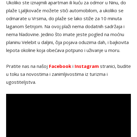
Ukoliko ste iznajmili apartman ili kuću za odmor u Ninu, do
plaže Ljaljkovače možete stići automobilom, a ukoliko se
odmarate u Vrsima, do plaže se lako stiže za 10 minuta
laganom šetnjom. Na ovoj plaži nema dodatnih sadržaja i
nema hladovine. Jedino što imate jeste pogled na moćnu
planinu Velebit u daljini, čija pojava oduzima dah, i bajkovita
lepota okoline koja obećava potpuno i uživanje u moru.
Pratite nas na našoj
Facebook
i
Instagram
stranici, budite
u toku sa novostima i zanimljivostima iz turizma i
ugostiteljstva.