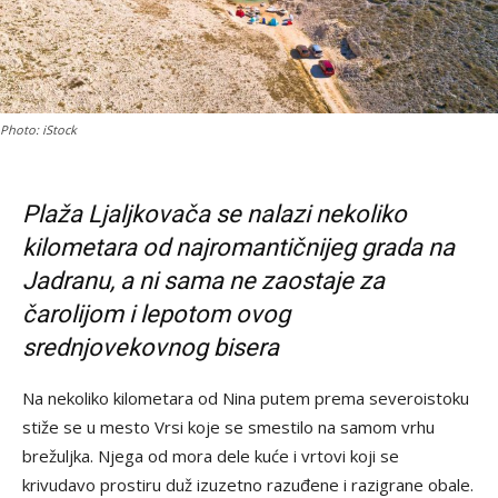
Photo: iStock
Plaža Ljaljkovača se nalazi nekoliko
kilometara od najromantičnijeg grada na
Jadranu, a ni sama ne zaostaje za
čarolijom i lepotom ovog
srednjovekovnog bisera
Na nekoliko kilometara od Nina putem prema severoistoku
stiže se u mesto Vrsi koje se smestilo na samom vrhu
brežuljka. Njega od mora dele kuće i vrtovi koji se
krivudavo prostiru duž izuzetno razuđene i razigrane obale.