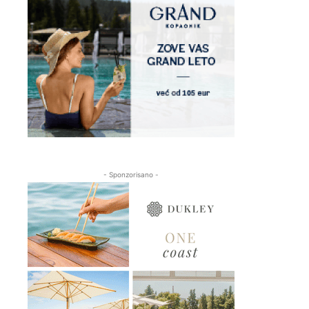
- Sponzorisano -