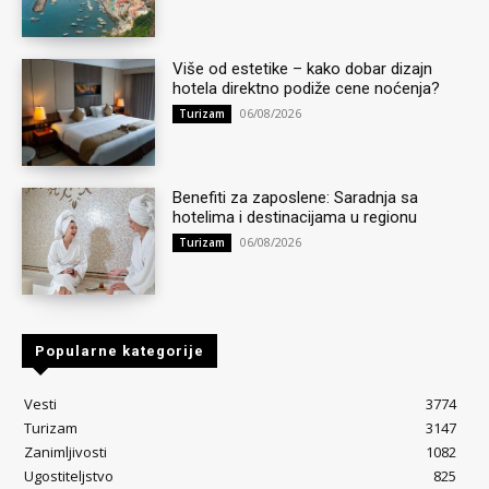
Više od estetike – kako dobar dizajn
hotela direktno podiže cene noćenja?
06/08/2026
Turizam
Benefiti za zaposlene: Saradnja sa
hotelima i destinacijama u regionu
06/08/2026
Turizam
Popularne kategorije
Vesti
3774
Turizam
3147
Zanimljivosti
1082
Ugostiteljstvo
825