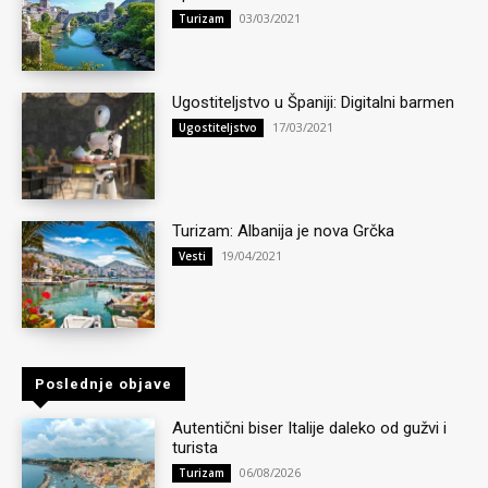
03/03/2021
Turizam
Ugostiteljstvo u Španiji: Digitalni barmen
17/03/2021
Ugostiteljstvo
Turizam: Albanija je nova Grčka
19/04/2021
Vesti
Poslednje objave
Autentični biser Italije daleko od gužvi i
turista
06/08/2026
Turizam