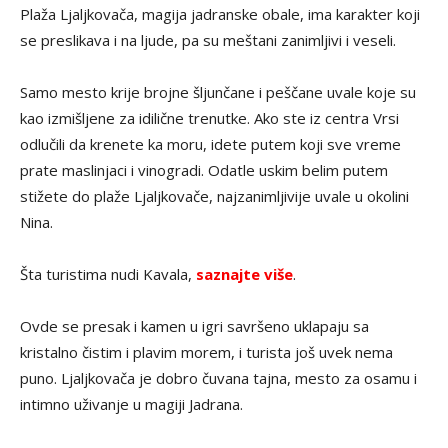
Plaža Ljaljkovača, magija jadranske obale, ima karakter koji
se preslikava i na ljude, pa su meštani zanimljivi i veseli.
Samo mesto krije brojne šljunčane i peščane uvale koje su
kao izmišljene za idilične trenutke. Ako ste iz centra Vrsi
odlučili da krenete ka moru, idete putem koji sve vreme
prate maslinjaci i vinogradi. Odatle uskim belim putem
stižete do plaže Ljaljkovače, najzanimljivije uvale u okolini
Nina.
Šta turistima nudi Kavala,
saznajte više
.
Ovde se presak i kamen u igri savršeno uklapaju sa
kristalno čistim i plavim morem, i turista još uvek nema
puno. Ljaljkovača je dobro čuvana tajna, mesto za osamu i
intimno uživanje u magiji Jadrana.