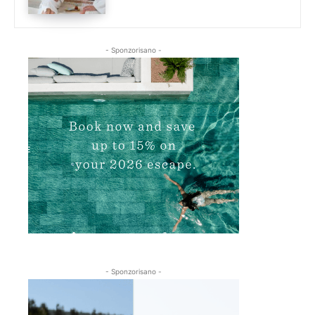
- Sponzorisano -
- Sponzorisano -