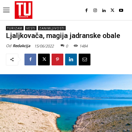
TURIZAM
VESTI
ZANIMLJIVOSTI
Ljaljkovača, magija jadranske obale
Od
Redakcija
15/06/2022
0
1484