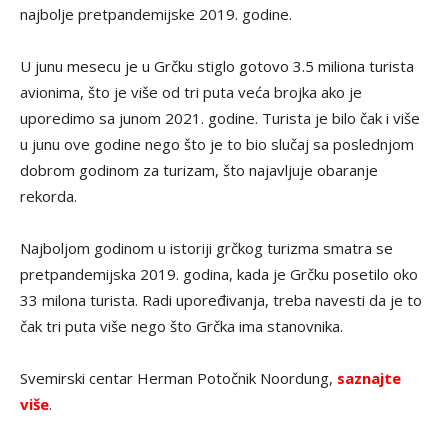
najbolje pretpandemijske 2019. godine.
U junu mesecu je u Grčku stiglo gotovo 3.5 miliona turista
avionima, što je više od tri puta veća brojka ako je
uporedimo sa junom 2021. godine. Turista je bilo čak i više
u junu ove godine nego što je to bio slučaj sa poslednjom
dobrom godinom za turizam, što najavljuje obaranje
rekorda.
Najboljom godinom u istoriji grčkog turizma smatra se
pretpandemijska 2019. godina, kada je Grčku posetilo oko
33 milona turista. Radi upoređivanja, treba navesti da je to
čak tri puta više nego što Grčka ima stanovnika.
Svemirski centar Herman Potočnik Noordung,
saznajte
više
.