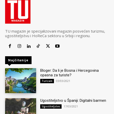
TU magazin je specijalizovani magazin posvećen turizmu,
ugostiteljstvu i HoReCa sektoru u Srbiji i regionu.
Najčitanije
Bloger: Da li je Bosna i Hercegovina
opasna za turiste?
03/03/2021
Turizam
Ugostiteljstvo u Španiji: Digitalni barmen
17/03/2021
Ugostiteljstvo