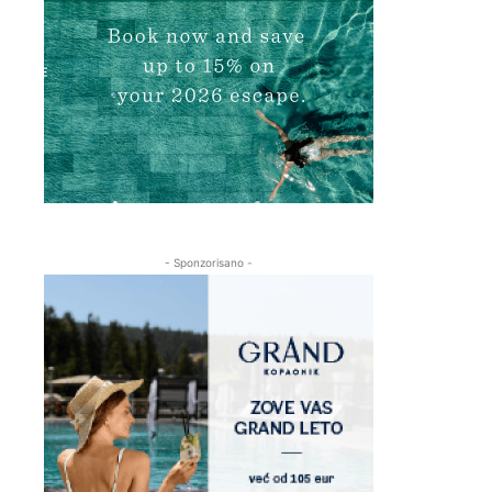
- Sponzorisano -