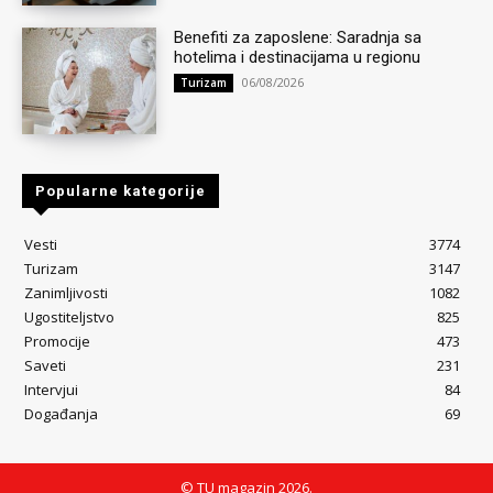
Benefiti za zaposlene: Saradnja sa
hotelima i destinacijama u regionu
06/08/2026
Turizam
Popularne kategorije
Vesti
3774
Turizam
3147
Zanimljivosti
1082
Ugostiteljstvo
825
Promocije
473
Saveti
231
Intervjui
84
Događanja
69
© TU magazin 2026.