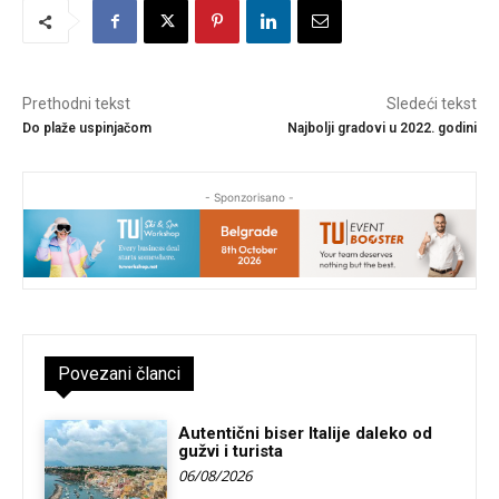
Prethodni tekst
Sledeći tekst
Do plaže uspinjačom
Najbolji gradovi u 2022. godini
- Sponzorisano -
Povezani članci
Autentični biser Italije daleko od
gužvi i turista
06/08/2026