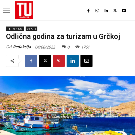
TURIZAM
VESTI
Odlična godina za turizam u Grčkoj
Od
Redakcija
04/08/2022
0
1761