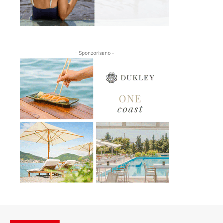
- Sponzorisano -