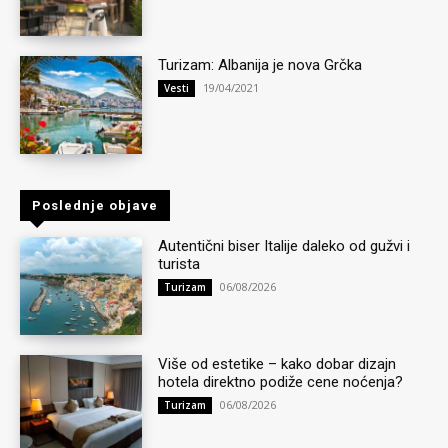
Turizam: Albanija je nova Grčka
19/04/2021
Vesti
Poslednje objave
Autentični biser Italije daleko od gužvi i
turista
06/08/2026
Turizam
Više od estetike – kako dobar dizajn
hotela direktno podiže cene noćenja?
06/08/2026
Turizam