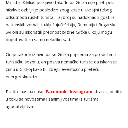
Ministar Kikilias je izjavio takođe da Grčka nije pretrpela
nikakve ozbiljnije posledice zbog krize u Ukrajini i zbog
odsutnosti ruskih turista. Taj broj su nadoknadili gosti iz
balkanskih zemalja, uključujući Srbiju, Rumuniju i Bugarsku.
Svi oni su iskoristili prednost blizine Grčke u koju mogu
doputovati za samo nekoliko sati.
On je takođe izjavio da se Grčka priprema za produženu
turističku sezonu, on poziva nemačke turiste da iskoriste
zimu u Grčkoj kako bi izbegli eventualnu preteću
energetsku krizu.
Pratite nas na našoj
Facebook
i
Instagram
stranici, budite
u toku sa novostima i zanimljivostima iz turizma i
ugostiteljstva.