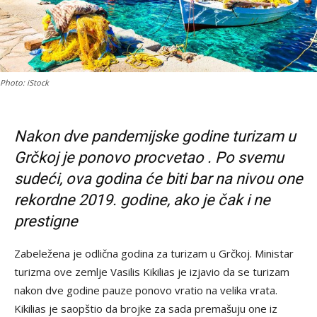
Photo: iStock
Nakon dve pandemijske godine turizam
u
Grčkoj
je ponovo procvetao . Po svemu
sudeći, ova godina će biti bar na nivou one
rekordne 2019. godine, ako je čak i ne
prestigne
Zabeležena je odlična godina za turizam u Grčkoj. Ministar
turizma ove zemlje Vasilis Kikilias je izjavio da se turizam
nakon dve godine pauze ponovo vratio na velika vrata.
Kikilias je saopštio da brojke za sada premašuju one iz