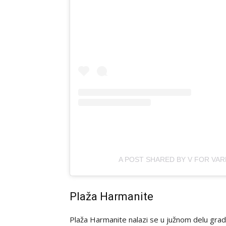
A POST SHARED BY V FOR VAR
Plaža Harmanite
Plaža Harmanite nalazi se u južnom delu grad