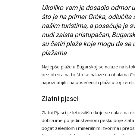
Ukoliko vam je dosadio odmor u
što je na primer Grčka, odlučite
našim turistima, a posećuje je sv
nudi zaista pristupačan, Bugars
su četiri plaže koje mogu da s
plažama
Najlepše plaže u Bugarskoj se nalaze na istok
bez obzira na to što se nalaze na obalama Cr
napoznatijih i najposećenijih plaža u toj zemlji
Zlatni pjasci
Zlatni Pjasci je letovalište koje se nalazi na
dobila ime po jedinstvenom pesku boje zlata 
bogat zelenilom i mineralnim izvorima i pred