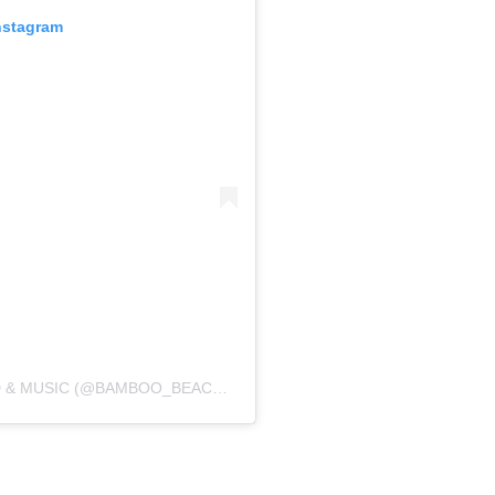
nstagram
A POST SHARED BY BAMBOO BEACH FOOD & MUSIC (@BAMBOO_BEACH_SOZOPOL)