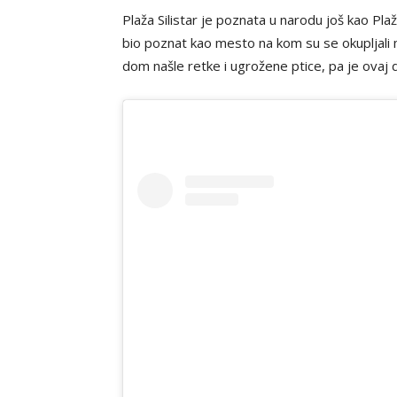
Plaža Silistar je poznata u narodu još kao P
bio poznat kao mesto na kom su se okupljali m
dom našle retke i ugrožene ptice, pa je ovaj