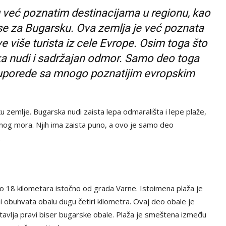
 već poznatim destinacijama u regionu, kao
 se za Bugarsku. Ova zemlja je već poznata
e više turista iz cele Evrope. Osim toga što
ka nudi i sadržajan odmor. Samo deo toga
e uporede sa mnogo poznatijim evropskim
u zemlje. Bugarska nudi zaista lepa odmarališta i lepe plaže,
nog mora. Njih ima zaista puno, a ovo je samo deo
.
 oko 18 kilometara istočno od grada Varne. Istoimena plaža je
i obuhvata obalu dugu četiri kilometra. Ovaj deo obale je
stavlja pravi biser bugarske obale. Plaža je smeštena između