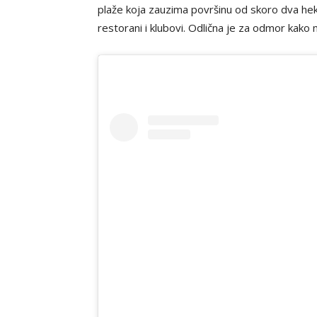
plaže koja zauzima površinu od skoro dva hekt
restorani i klubovi. Odlična je za odmor kako m