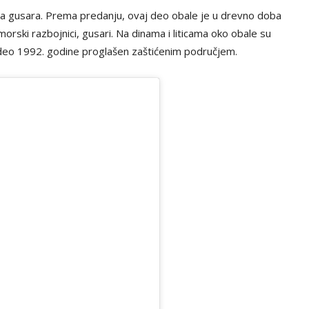
laža gusara. Prema predanju, ovaj deo obale je u drevno doba
orski razbojnici, gusari. Na dinama i liticama oko obale su
 deo 1992. godine proglašen zaštićenim područjem.