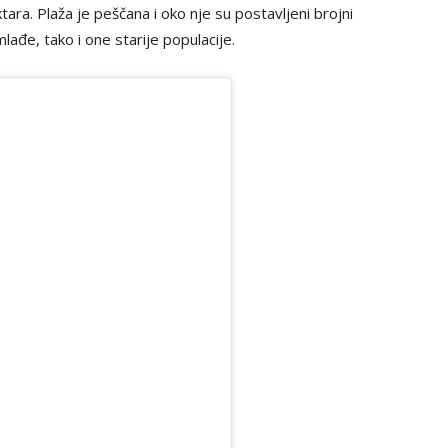
ara. Plaža je peščana i oko nje su postavljeni brojni
lađe, tako i one starije populacije.