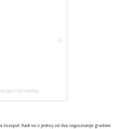
NA (@V.FOR.VARNA)
a Sozopol. Radi se o jednoj od dve najpoznatije gradske