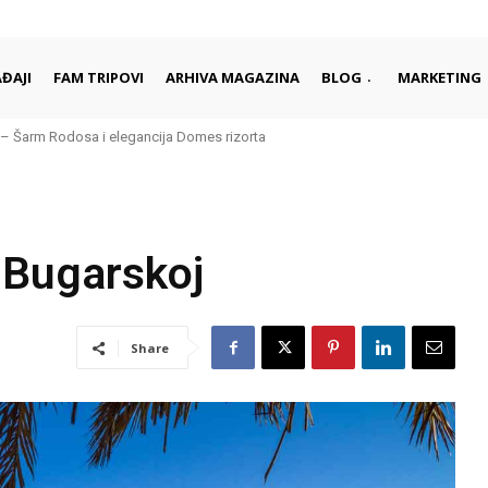
ĐAJI
FAM TRIPOVI
ARHIVA MAGAZINA
BLOG
MARKETING
 Šarm Rodosa i elegancija Domes rizorta
e daleko od gužvi i turista
 Bugarskoj
Share