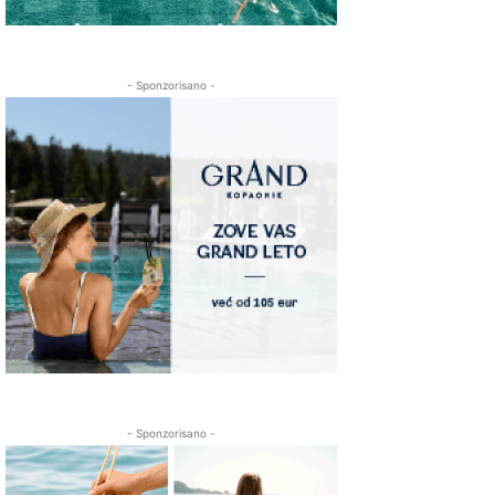
- Sponzorisano -
- Sponzorisano -