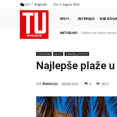
C
25.7
Belgrade
Čet. 6. avgust, 2026
VESTI
INTERVJUI
B2B DOGA
AKTUELNO
Odmor na ostrvu sunca –
Autentični biser Italij
TURIZAM
VESTI
ZANIMLJIVOSTI
Najlepše plaže u
Od
Redakcija
08/08/2022
0
3012