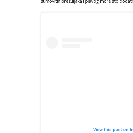
šumovitih brežuljaka i plavog mora što dodat
View this post on I