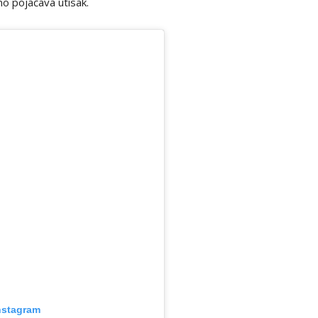
no pojačava utisak.
nstagram