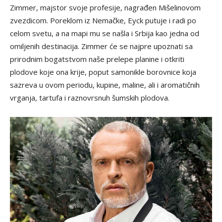
Zimmer, majstor svoje profesije, nagrađen Mišelinovom
zvezdicom. Poreklom iz Nemačke, Eyck putuje i radi po
celom svetu, a na mapi mu se našla i Srbija kao jedna od
omiljenih destinacija. Zimmer će se najpre upoznati sa
prirodnim bogatstvom naše prelepe planine i otkriti
plodove koje ona krije, poput samonikle borovnice koja
sazreva u ovom periodu, kupine, maline, ali i aromatičnih
vrganja, tartufa i raznovrsnuh šumskih plodova.