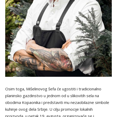
Osim toga, Mišelinovog šefa će ugostiti i tradicionalno
planinsko gazdinstvo u jednom od u slikovitih sela na
obodima Kopaonika i predstaviti mu nezaobilazne simbole
kuhinje ovog dela Srbije. U cilju promocije lokalnih
proizvoda, u petak 19. avgusta, organizovaće se i