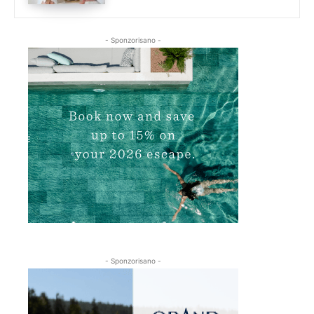
- Sponzorisano -
- Sponzorisano -