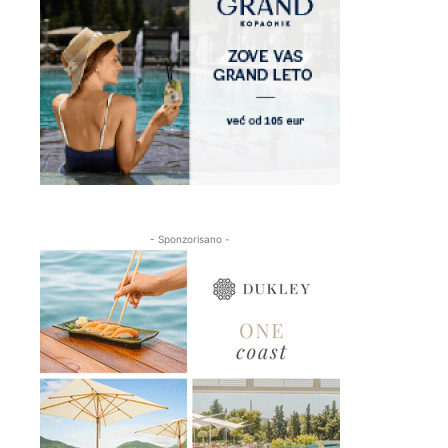
- Sponzorisano -