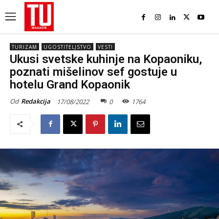
TURIZAM
UGOSTITELJSTVO
VESTI
Ukusi svetske kuhinje na Kopaoniku,
poznati mišelinov sef gostuje u
hotelu Grand Kopaonik
Od
Redakcija
17/08/2022
0
1764