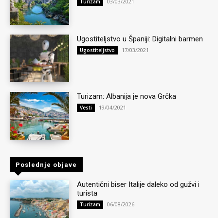
03/03/2021
Turizam
Ugostiteljstvo u Španiji: Digitalni barmen
17/03/2021
Ugostiteljstvo
Turizam: Albanija je nova Grčka
19/04/2021
Vesti
Poslednje objave
Autentični biser Italije daleko od gužvi i
turista
06/08/2026
Turizam