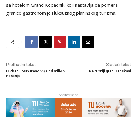
sa hotelom Grand Kopaonik, koji nastavlja da pomera
granice gastronomije i luksuznog planinskog turizma.
Prethodni tekst
Sledeći tekst
U Piranu ostvareno više od milion
Najružniji grad u Toskani
noćenja
- Sponzorisano -