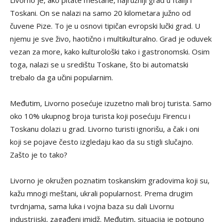
Livorno je, ako pitate meštane, najružniji grad u Italiji i
Toskani. On se nalazi na samo 20 kilometara južno od
čuvene Pize. To je u osnovi tipičan evropski lučki grad. U
njemu je sve živo, haotično i multikulturalno. Grad je oduvek
vezan za more, kako kulturološki tako i gastronomski. Osim
toga, nalazi se u središtu Toskane, što bi automatski
trebalo da ga učini popularnim.
Međutim, Livorno posećuje izuzetno mali broj turista. Samo
oko 10% ukupnog broja turista koji posećuju Firencu i
Toskanu dolazi u grad. Livorno turisti ignorišu, a čak i oni
koji se pojave često izgledaju kao da su stigli slučajno.
Zašto je to tako?
Livorno je okružen poznatim toskanskim gradovima koji su,
kažu mnogi meštani, ukrali popularnost. Prema drugim
tvrdnjama, sama luka i vojna baza su dali Livornu
industrijski, zagađeni imidž. Međutim, situacija je potpuno