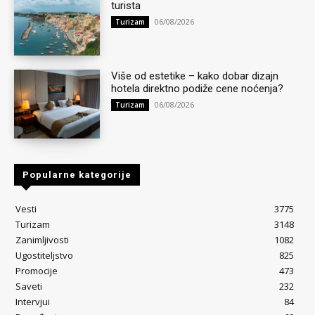
turista
06/08/2026
Turizam
Više od estetike – kako dobar dizajn
hotela direktno podiže cene noćenja?
06/08/2026
Turizam
Popularne kategorije
Vesti
3775
Turizam
3148
Zanimljivosti
1082
Ugostiteljstvo
825
Promocije
473
Saveti
232
Intervjui
84