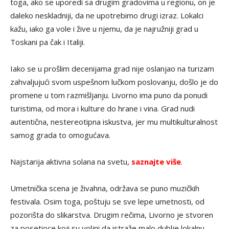
toga, ako se uporedi sa drugim gradovima u regionu, on je
daleko neskladniji, da ne upotrebimo drugi izraz. Lokalci
kažu, iako ga vole i žive u njemu, da je najružniji grad u
Toskani pa čak i Italiji.
Iako se u prošlim decenijama grad nije oslanjao na turizam
zahvaljujući svom uspešnom lučkom poslovanju, došlo je do
promene u tom razmišljanju. Livorno ima puno da ponudi
turistima, od mora i kulture do hrane i vina. Grad nudi
autentična, nestereotipna iskustva, jer mu multikulturalnost
samog grada to omogućava.
Najstarija aktivna solana na svetu,
saznajte više
.
Umetnička scena je živahna, održava se puno muzičkih
festivala. Osim toga, poštuju se sve lepe umetnosti, od
pozorišta do slikarstva. Drugim rečima, Livorno je stvoren
za posetioce koji su voljni da istraže malo dublje lokalnu