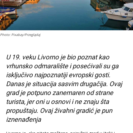
Photo: Pixabay/Przeglądaj
U 19. veku Livorno je bio poznat kao
vrhunsko odmaralište i posećivali su ga
isključivo najpoznatiji evropski gosti.
Danas je situacija sasvim drugačija. Ovaj
grad je potpuno zanemaren od strane
turista, jer oni u osnovi i ne znaju šta
propuštaju. Ovaj živahni gradić je pun
iznenađenja