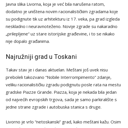
Javna slika Livorna, koja je već bila narušena ratom,
dodatno je uništena novim racionalističkim zgradama koje
su podignute tik uz arhitekturu iz 17. veka, pa grad izgleda
neskladno i neuravnoteženo. Novije zgrade su nakaradno
„prilepljene“ uz stare istorijske građevine, i to se nikako
nije dopalo građanima.
Najružniji grad u Toskani
Takav stav je i danas aktuelan. Meštani još uvek nisu
preboleli takozvano “Nobile Interrompimento” zdanje,
veliku racionalističku zgradu podignutu posle rata na mestu
gradske Piazze Grande. Piazza, koja je nekada bila jedan
od najvećih evropskih trgova, sada je samo parkiralište s
jedne strane zgrade i autobuska stanica s druge.
Livorno je vrlo “netoskanski” grad, kako meštani kažu. Osim