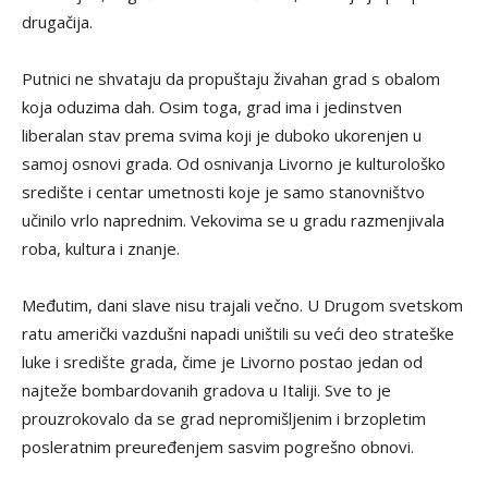
drugačija.
Putnici ne shvataju da propuštaju živahan grad s obalom
koja oduzima dah. Osim toga, grad ima i jedinstven
liberalan stav prema svima koji je duboko ukorenjen u
samoj osnovi grada. Od osnivanja Livorno je kulturološko
središte i centar umetnosti koje je samo stanovništvo
učinilo vrlo naprednim. Vekovima se u gradu razmenjivala
roba, kultura i znanje.
Međutim, dani slave nisu trajali večno. U Drugom svetskom
ratu američki vazdušni napadi uništili su veći deo strateške
luke i središte grada, čime je Livorno postao jedan od
najteže bombardovanih gradova u Italiji. Sve to je
prouzrokovalo da se grad nepromišljenim i brzopletim
posleratnim preuređenjem sasvim pogrešno obnovi.