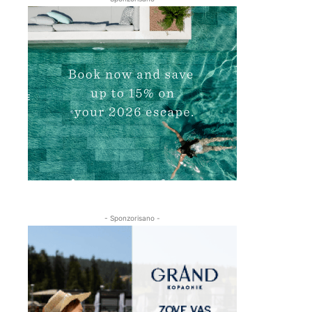
- Sponzorisano -