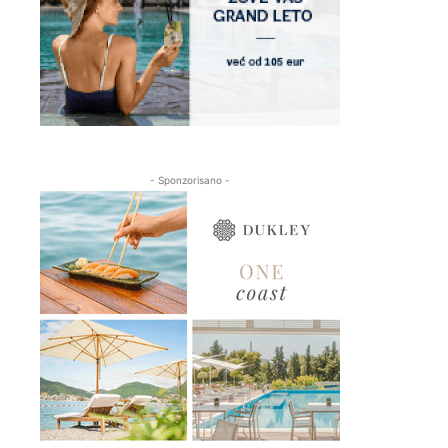
- Sponzorisano -