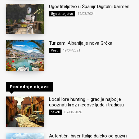
Ugostiteljstvo u Španiji: Digitalni barmen
17/03/2021
Ugostiteljstvo
Turizam: Albanija je nova Grčka
19/04/2021
Vesti
Poslednje objave
Local lore hunting – grad je najbolje
upoznati kroz njegove ljude i tradiciju
07/08/2026
Saveti
Autentični biser Italije daleko od gužvi i