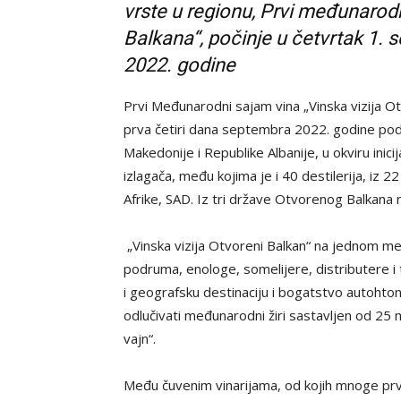
vrste u regionu, Prvi međunarod
Balkana“, počinje u četvrtak 1. 
2022. godine
Prvi Međunarodni sajam vina „Vinska vizija
prva četiri dana septembra 2022. godine pod
Makedonije i Republike Albanije, u okviru inic
izlagača, među kojima je i 40 destilerija, iz 22
Afrike, SAD. Iz tri države Otvorenog Balkana 
„Vinska vizija Otvoreni Balkan“ na jednom me
podruma, enologe, somelijere, distributere i 
i geografsku destinaciju i bogatstvo autohtoni
odlučivati međunarodni žiri sastavljen od 25 
vajn“.
Među čuvenim vinarijama, od kojih mnoge prvi p