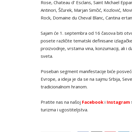
Rose, Chateau d’ Esclans, Saint Michael Ep
Antinori, Ščurek, Marjan Simčić, Kozlović, Mov
Rock, Domaine du Cheval Blanc, Cantina ertan
Sajam će 1. septembra od 16 časova biti otvo
posete različite tematski definisane izlagačke 
proizvodnje, vrstama vina, konzumaciji, ali i d
sveta.
Poseban segment manifestacije biće posveće
Evrope, a ideja je da se na sajmu Srbija, Sev
tradicionalnom hranom.
Pratite nas na našoj
Facebook
i
Instagram
s
turizma i ugostiteljstva.