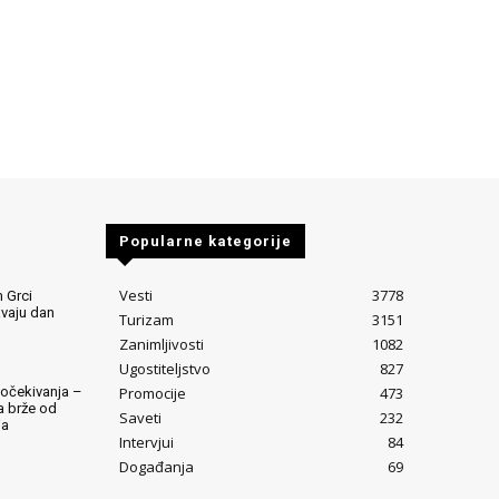
Popularne kategorije
Vesti
3778
 Grci
avaju dan
Turizam
3151
Zanimljivosti
1082
Ugostiteljstvo
827
Promocije
473
očekivanja –
ta brže od
Saveti
232
ja
Intervjui
84
Događanja
69