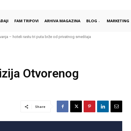
ĐAJI
FAM TRIPOVI
ARHIVA MAGAZINA
BLOG
MARKETING
nja – hoteli rastu tri puta brže od privatnog smeštaja
izija Otvorenog
Share