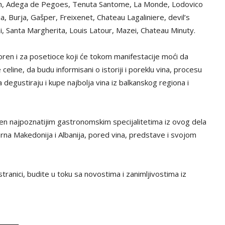
pan, Adega de Pegoes, Tenuta Santome, La Monde, Lodovico
ia, Burja, Gašper, Freixenet, Chateau Lagaliniere, devil’s
i, Santa Margherita, Louis Latour, Mazei, Chateau Minuty.
ren i za posetioce koji će tokom manifestacije moći da
celine, da budu informisani o istoriji i poreklu vina, procesu
a degustiraju i kupe najbolja vina iz balkanskog regiona i
n najpoznatijim gastronomskim specijalitetima iz ovog dela
erna Makedonija i Albanija, pored vina, predstave i svojom
tranici, budite u toku sa novostima i zanimljivostima iz