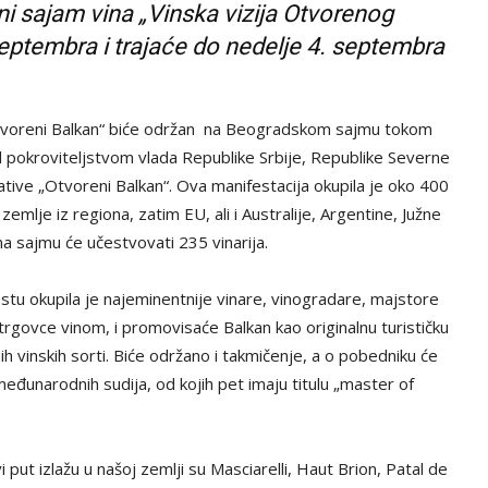
ni sajam vina „Vinska vizija Otvorenog
septembra i trajaće do nedelje 4. septembra
 Otvoreni Balkan“ biće održan na Beogradskom sajmu tokom
 pokroviteljstvom vlada Republike Srbije, Republike Severne
ijative „Otvoreni Balkan“. Ova manifestacija okupila je oko 400
 zemlje iz regiona, zatim EU, ali i Australije, Argentine, Južne
na sajmu će učestvovati 235 vinarija.
stu okupila je najeminentnije vinare, vinogradare, majstore
trgovce vinom, i promovisaće Balkan kao originalnu turističku
h vinskih sorti. Biće održano i takmičenje, a o pobedniku će
međunarodnih sudija, od kojih pet imaju titulu „master of
ut izlažu u našoj zemlji su Masciarelli, Haut Brion, Patal de