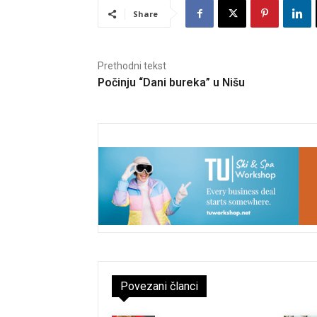
Share
Prethodni tekst
Počinju “Dani bureka” u Nišu
Povezani članci