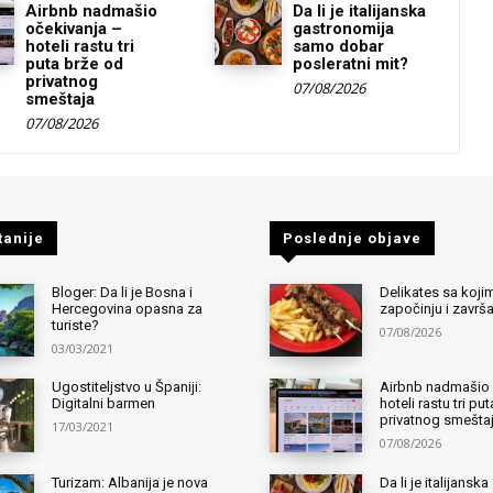
Airbnb nadmašio
Da li je italijanska
očekivanja –
gastronomija
hoteli rastu tri
samo dobar
puta brže od
posleratni mit?
privatnog
07/08/2026
smeštaja
07/08/2026
tanije
Poslednje objave
Bloger: Da li je Bosna i
Delikates sa kojim
Hercegovina opasna za
započinju i završ
turiste?
07/08/2026
03/03/2021
Ugostiteljstvo u Španiji:
Airbnb nadmašio 
Digitalni barmen
hoteli rastu tri pu
privatnog smešta
17/03/2021
07/08/2026
Turizam: Albanija je nova
Da li je italijanska