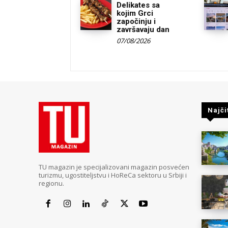
Delikates sa
kojim Grci
započinju i
završavaju dan
07/08/2026
Najči
TU magazin je specijalizovani magazin posvećen
turizmu, ugostiteljstvu i HoReCa sektoru u Srbiji i
regionu.