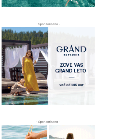
- Sponzorisano -
- Sponzorisano -