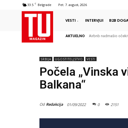
C
33.5
Belgrade
Pet. 7. avgust, 2026
VESTI
INTERVJUI
B2B DOGA
AKTUELNO
Airbnb nadmašio očekiva
SRBIJA
UGOSTITELJSTVO
VESTI
Počela „Vinska v
Balkana“
Od
Redakcija
01/09/2022
0
2151