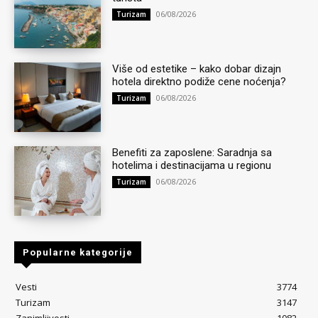
06/08/2026
Turizam
Više od estetike – kako dobar dizajn
hotela direktno podiže cene noćenja?
06/08/2026
Turizam
Benefiti za zaposlene: Saradnja sa
hotelima i destinacijama u regionu
06/08/2026
Turizam
Popularne kategorije
Vesti
3774
Turizam
3147
Zanimljivosti
1082