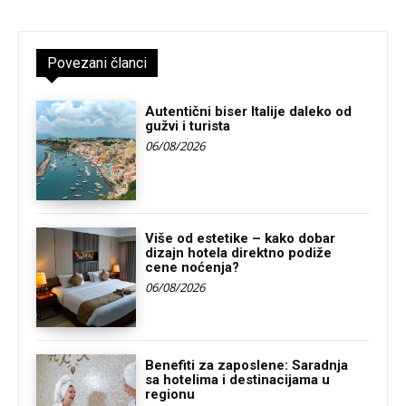
Povezani članci
Autentični biser Italije daleko od
gužvi i turista
06/08/2026
Više od estetike – kako dobar
dizajn hotela direktno podiže
cene noćenja?
06/08/2026
Benefiti za zaposlene: Saradnja
sa hotelima i destinacijama u
regionu