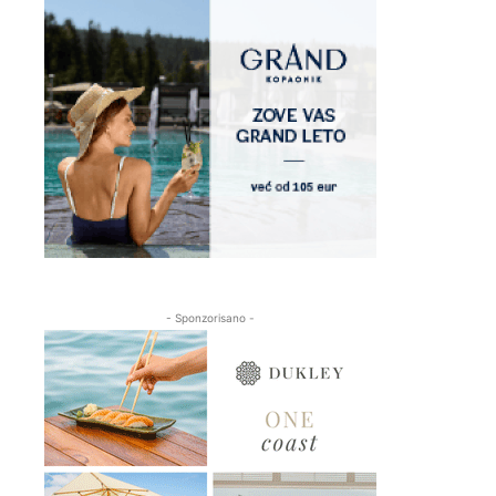
- Sponzorisano -