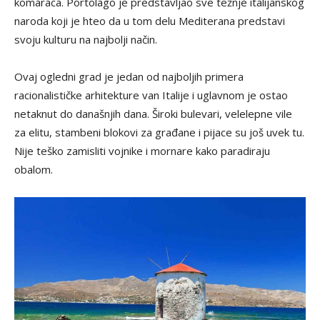
komaraca. Portolago je predstavljao sve težnje italijanskog
naroda koji je hteo da u tom delu Mediterana predstavi
svoju kulturu na najbolji način.
Ovaj ogledni grad je jedan od najboljih primera
racionalističke arhitekture van Italije i uglavnom je ostao
netaknut do današnjih dana. Široki bulevari, velelepne vile
za elitu, stambeni blokovi za građane i pijace su još uvek tu.
Nije teško zamisliti vojnike i mornare kako paradiraju
obalom.