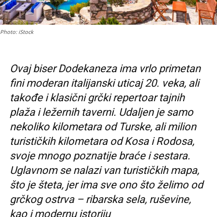
Photo: iStock
Ovaj biser Dodekaneza ima vrlo primetan
fini moderan italijanski uticaj 20. veka, ali
takođe i klasični grčki repertoar tajnih
plaža i ležernih taverni. Udaljen je samo
nekoliko kilometara od Turske, ali milion
turističkih kilometara od Kosa i Rodosa,
svoje mnogo poznatije braće i sestara.
Uglavnom se nalazi van turističkih mapa,
što je šteta, jer ima sve ono što želimo od
grčkog ostrva – ribarska sela, ruševine,
kao i modernu istoriju