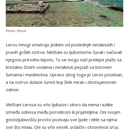
Photo: iStock
Leros mnogi smatraju jednim od poslednjih netaknutih i
pravih grčkih ostrva. Meštani su ljubomorno čuvali i sačuvali
njegovu prirodnu lepotu. Tu se mogu naći prelepe plaže sa
kristalno čistim vodama i netaknuti pejzaži sa borovim
šumama i maslinicima. Upravo zbog toga je Leros poseban,
a na ostrvo dolaze turisti koji žele miran i dostojanstven
odmor.
Meštani Lerosa su vrlo ljubazni i skoro da nema razlike
između odnosa među porodicom ili prijateljima. Oni svojim
gostoljubivošću prosto pozivaju sve ljude i dele sa njima
sve što imaju. Oni su vrlo veseli, srdačni i otvorenog srca,