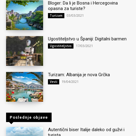
Bloger: Da li je Bosna i Hercegovina
opasna za turiste?
03/03/2021
Turizam
Ugostiteljstvo u Španiji: Digitalni barmen
17/03/2021
Ugostiteljstvo
Turizam: Albanija je nova Grčka
19/04/2021
Vesti
Poslednje objave
Autentični biser Italije daleko od gužvi i
turista