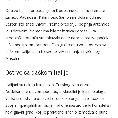
Ostrvo Leros pripada grupi Dodekaneza, i smešteno je
između Patmosa i Kalimnosa. Samo ime dolazi od reči
„leros“ što znači „nivo“. Prema predanju, boginja Artemida
je u drevnim vremenima bila zaštitnica Lerosa. Sva
arheološka otkrića su dokazala da je istorija ostrva počela
još u neolitskom periodu. Ovo grčko ostrvo je ostrvo sa
daškom Italije, a za to sve je kriv ni manje ni više nego
Musolini.
Ostrvo sa daškom Italije
Italijani su nakon Italijansko-Turskog rata držali
Dodekaneze u svom posedu, a Musolini je kasnije ulagao
velika sredstva u ostrvo Leros kako bi ga učinio bazom
svojih imperijalnih ambicija. Tako je nastao veliki kompleks i
novi glavni grad, koji je praktično izronio iz močvare pune