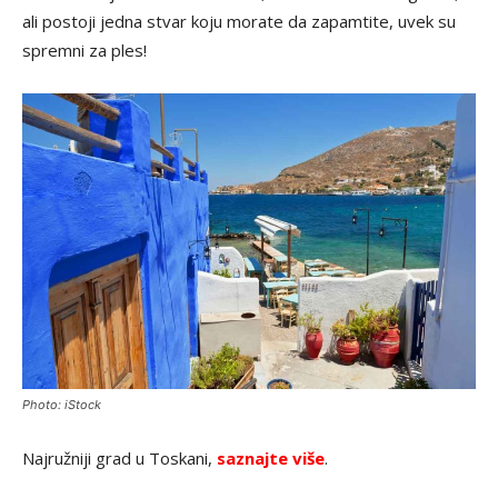
ali postoji jedna stvar koju morate da zapamtite, uvek su
spremni za ples!
Photo: iStock
Najružniji grad u Toskani,
saznajte više
.