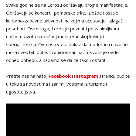
Svake godine se na Lerosu održavaju brojne manifestacije.
Održavaju se koncerti, pomorske trke, izložbe i ostale
kulturno-zabavne aktivnosti na kojima učestvuju i izlagači i
posetioci. Osim toga, Leros je poznat i po zanimljivom
noćnom životu u odličnoj mediteranskoj kuhinji i
specijalitetima. Ovo ostrvo je dokaz da moderno i novo ne
mora uvek biti bolje. Tradicionalan način života je ovde
odneo pobedu, a nadamo se da će tako i ostati!
Pratite nas na našoj
Facebook
i
Instagram
stranici, budite
u toku sa novostima i zanimljivostima iz turizma i
ugostiteljstva.