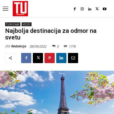
TURIZAM
VESTI
Najbolja destinacija za odmor na
svetu
Od
Redakcija
08/09/2022
0
1776