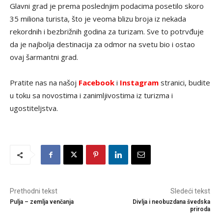
Glavni grad je prema poslednjim podacima posetilo skoro
35 miliona turista, što je veoma blizu broja iz nekada
rekordnih i bezbrižnih godina za turizam. Sve to potrvđuje
da je najbolja destinacija za odmor na svetu bio i ostao
ovaj šarmantni grad.
Pratite nas na našoj
Facebook
i
Instagram
stranici, budite
u toku sa novostima i zanimljivostima iz turizma i
ugostiteljstva.
Prethodni tekst
Sledeći tekst
Pulja – zemlja venčanja
Divlja i neobuzdana švedska
priroda