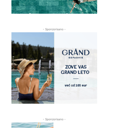
- Sponzorisano -
- Sponzorisano -