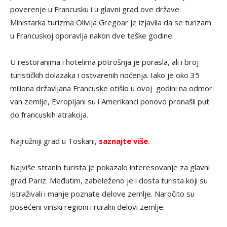
poverenje u Francusku i u glavni grad ove države.
Ministarka turizma Olivija Gregoar je izjavila da se turizam
u Francuskoj oporavlja nakon dve teške godine.
U restoranima i hotelima potrošnja je porasla, ali i broj
turističkih dolazaka i ostvarenih noćenja. Iako je oko 35
miliona državljana Francuske otišlo u ovoj godini na odmor
van zemlje, Evropljani su i Amerikanci ponovo pronašli put
do francuskih atrakcija.
Najružniji grad u Toskani,
saznajte više
.
Najviše stranih turista je pokazalo interesovanje za glavni
grad Pariz. Međutim, zabeleženo je i dosta turista koji su
istraživali i manje poznate delove zemlje. Naročito su
posećeni vinski regioni i ruralni delovi zemlje.