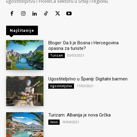
ugostiteljstvu i HoReCa sektoru u Srbiji i regionu.
Najčitanije
Bloger: Da li je Bosna i Hercegovina
opasna za turiste?
03/03/2021
Turizam
Ugostiteljstvo u Španiji: Digitalni barmen
17/03/2021
Ugostiteljstvo
Turizam: Albanija je nova Grčka
19/04/2021
Vesti