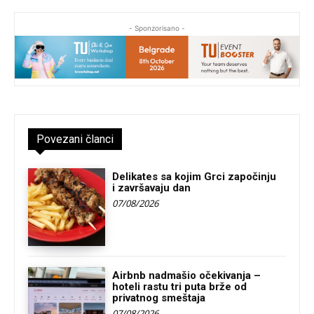
- Sponzorisano -
Povezani članci
Delikates sa kojim Grci započinju
i završavaju dan
07/08/2026
Airbnb nadmašio očekivanja –
hoteli rastu tri puta brže od
privatnog smeštaja
07/08/2026