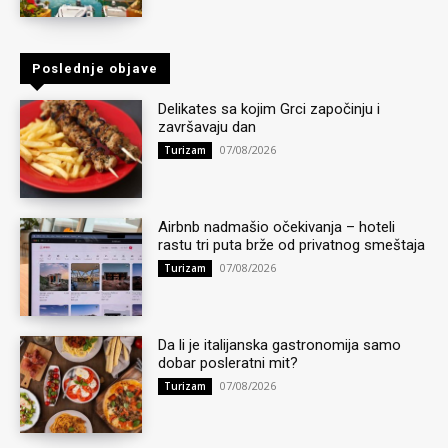
Poslednje objave
Delikates sa kojim Grci započinju i
završavaju dan
07/08/2026
Turizam
Airbnb nadmašio očekivanja – hoteli
rastu tri puta brže od privatnog smeštaja
07/08/2026
Turizam
Da li je italijanska gastronomija samo
dobar posleratni mit?
07/08/2026
Turizam