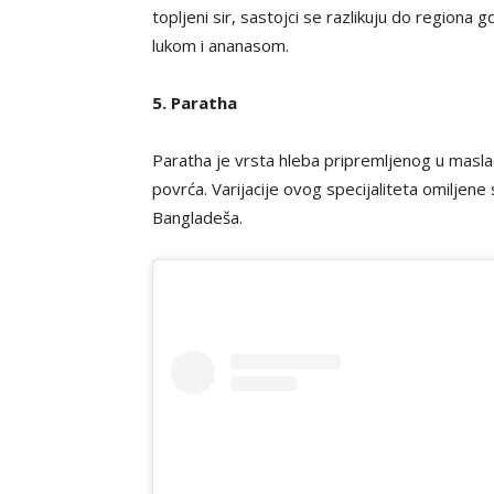
topljeni sir, sastojci se razlikuju do regiona
lukom i ananasom.
5. Paratha
Paratha je vrsta hleba pripremljenog u maslacu
povrća. Varijacije ovog specijaliteta omiljene s
Bangladeša.