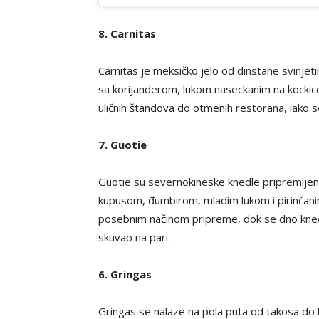
8. Carnitas
Carnitas je meksičko jelo od dinstane svinjeti
sa korijanderom, lukom naseckanim na kockice
uličnih štandova do otmenih restorana, iako s
7. Guotie
Guotie su severnokineske knedle pripremljen
kupusom, đumbirom, mladim lukom i pirinčan
posebnim načinom pripreme, dok se dno knedl
skuvao na pari.
6. Gringas
Gringas se nalaze na pola puta od takosa do k