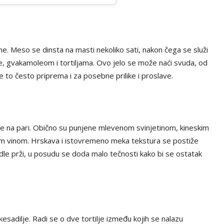
ne. Meso se dinsta na masti nekoliko sati, nakon čega se služi
, gvakamoleom i tortiljama. Ovo jelo se može naći svuda, od
e to često priprema i za posebne prilike i proslave.
e na pari. Obično su punjene mlevenom svinjetinom, kineskim
im vinom. Hrskava i istovremeno meka tekstura se postiže
e prži, u posudu se doda malo tečnosti kako bi se ostatak
esadilje. Radi se o dve tortilje između kojih se nalazu