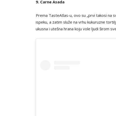
9. Carne Asada
Prema TasteAtlas-u, ovo su „prvi takosi na s
ispeku, a zatim služe na vrhu kukuruzne tortil
ukusna i utešna hrana koju vole ljudi širom sv