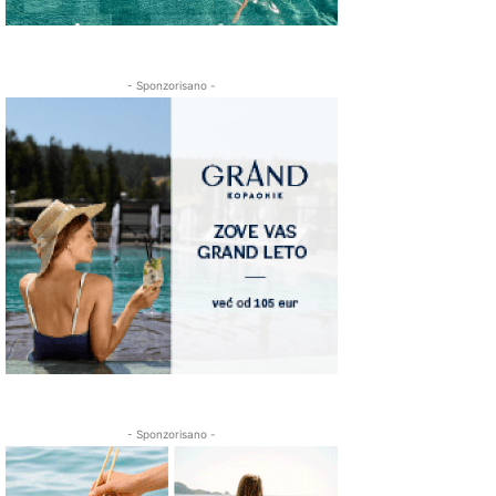
- Sponzorisano -
- Sponzorisano -