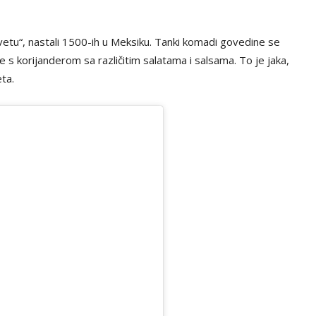
vetu“, nastali 1500-ih u Meksiku. Tanki komadi govedine se
je s korijanderom sa različitim salatama i salsama. To je jaka,
eta.