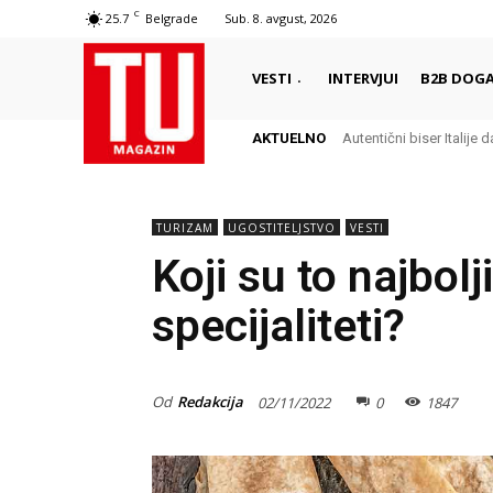
C
25.7
Belgrade
Sub. 8. avgust, 2026
VESTI
INTERVJUI
B2B DOGA
AKTUELNO
Autentični biser Italije da
Delikates sa kojim Gr
TURIZAM
UGOSTITELJSTVO
VESTI
Koji su to najbolj
specijaliteti?
Od
Redakcija
02/11/2022
0
1847