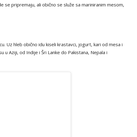
 gde se pripremaju, ali obično se služe sa mariniranim mesom,
. Uz hleb obično idu kiseli krastavci, jogurt, kari od mesa i
u u Aziji, od Indije i Šri Lanke do Pakistana, Nepala i