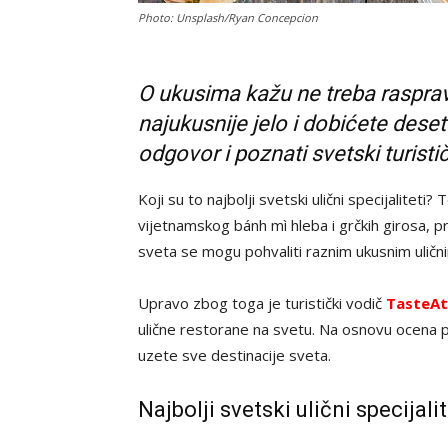
Photo: Unsplash/Ryan Concepcion
O ukusima kažu ne treba raspravlja
najukusnije jelo i dobićete dese
odgovor i poznati svetski turisti
Koji su to najbolji svetski ulični specijaliteti
vijetnamskog bánh mì hleba i grčkih girosa, p
sveta se mogu pohvaliti raznim ukusnim ulični
Upravo zbog toga je turistički vodič
TasteAt
ulične restorane na svetu. Na osnovu ocena pu
uzete sve destinacije sveta.
Najbolji svetski ulični specijalit