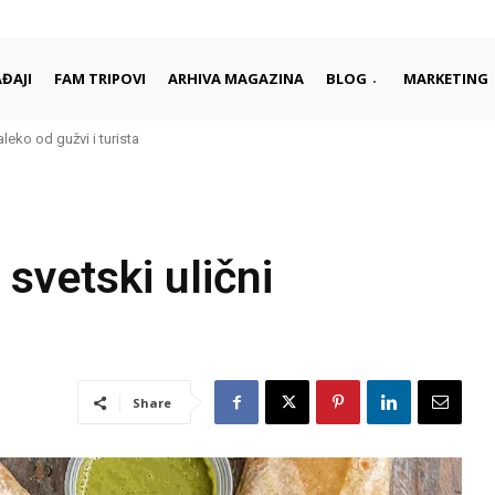
ĐAJI
FAM TRIPOVI
ARHIVA MAGAZINA
BLOG
MARKETING
leko od gužvi i turista
ci započinju i završavaju dan
i svetski ulični
Share