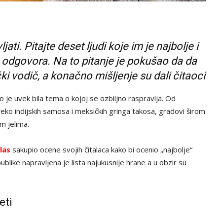
ti. Pitajte deset ljudi koje im je najbolje i
t odgovora. Na to pitanje je pokušao da da
čki vodič, a konačno mišljenje su dali čitaoci
? To je uvek bila tema o kojoj se ozbiljno raspravlja. Od
reko indijskih samosa i meksičkih gringa takosa, gradovi širom
m jelima.
las
sakupio ocene svojih čitalaca kako bi ocenio „najbolje“
blike napravljena je lista najukusnije hrane a u obzir su
eti