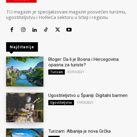
TU magazin je specijalizovani magazin posvećen turizmu,
ugostiteljstvu i HoReCa sektoru u Srbiji i regionu.
Najčitanije
Bloger: Da li je Bosna i Hercegovina
opasna za turiste?
03/03/2021
Turizam
Ugostiteljstvo u Španiji: Digitalni barmen
17/03/2021
Ugostiteljstvo
Turizam: Albanija je nova Grčka