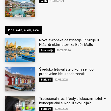
19/04/2021
Vesti
Poslednje objave
Nove evropske destinacije Er Srbije iz
Niša: direktni letovi za Beč i Maltu
10/08/2026
Promocije
Švedsko letovalište u kom se i do
prodavnice ide u bademantilu
10/08/2026
Turizam
Tradicionalni vs. lifestyle luksuzni hoteli –
konceptualni sukob ili evolucija?
10/08/2026
Turizam