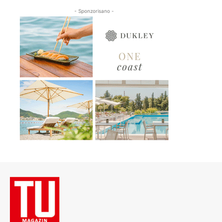
- Sponzorisano -