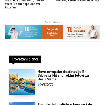
Martinik, Kolumbovo „Ostrvo
Frigărui, kebab na rumunski način
cveća“ i dom Napoleonove
Žozefine
- Sponzorisano -
Povezani članci
Nove evropske destinacije Er
Srbije iz Niša: direktni letovi za
Beč i Maltu
10/08/2026
Švedsko letovalište u kom se i do