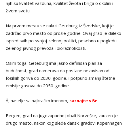
njih su kvalitet vazduha, kvalitet života i briga o okolini i
živom svetu.
Na prvom mestu se nalazi Geteburg iz Švedske, koji je
zadržao prvo mesto od prošle godine. Ovaj grad je daleko
ispred svih po svojoj zelenoj politici, posebno u pogledu
zelenog javnog prevoza i bioraznolikosti.
Osim toga, Geteburg ima jasno definisan plan za
budućnost, grad namerava da postane nezavisan od
fosilnih goriva do 2030. godine, i potpuno smanji štetne
emisije gasova do 2050. godine.
Å, naselje sa najkraćim imenom,
saznajte više
.
Bergen, grad na jugozapadnoj obali Norveške, zauzeo je
drugo mesto, nakon kog slede danski gradovi Kopenhagen