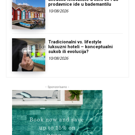
prodavnice ide u bademantilu
10/08/2026
Tradicionalni vs. lifestyle
luksuzni hoteli – konceptualni
sukob ili evolucija?
10/08/2026
- Sponzorisano -