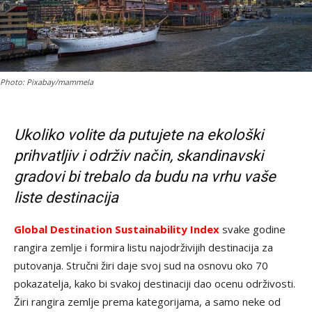
Photo: Pixabay/mammela
Ukoliko volite da putujete na ekološki
prihvatljiv i održiv način, skandinavski
gradovi bi trebalo da budu na vrhu vaše
liste destinacija
Global Destination Sustainability Index
svake godine
rangira zemlje i formira listu najodrživijih destinacija za
putovanja. Stručni žiri daje svoj sud na osnovu oko 70
pokazatelja, kako bi svakoj destinaciji dao ocenu održivosti.
Žiri rangira zemlje prema kategorijama, a samo neke od