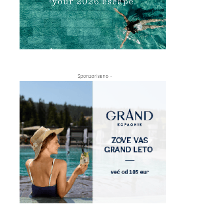
- Sponzorisano -