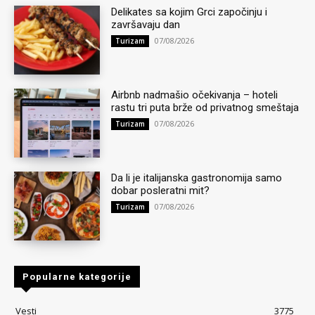
Delikates sa kojim Grci započinju i
završavaju dan
07/08/2026
Turizam
Airbnb nadmašio očekivanja – hoteli
rastu tri puta brže od privatnog smeštaja
07/08/2026
Turizam
Da li je italijanska gastronomija samo
dobar posleratni mit?
07/08/2026
Turizam
Popularne kategorije
Vesti
3775