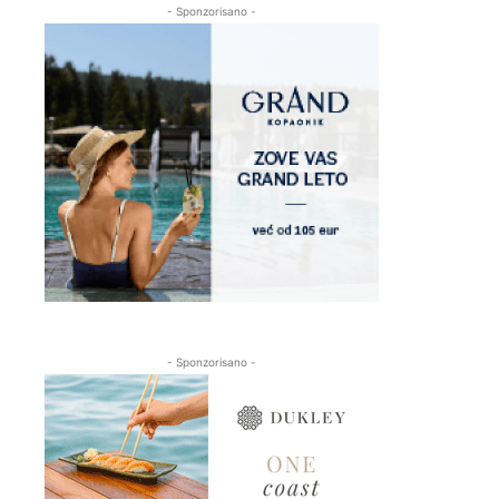
- Sponzorisano -
- Sponzorisano -