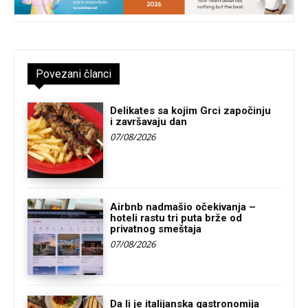
Povezani članci
Delikates sa kojim Grci započinju
i završavaju dan
07/08/2026
Airbnb nadmašio očekivanja –
hoteli rastu tri puta brže od
privatnog smeštaja
07/08/2026
Da li je italijanska gastronomija