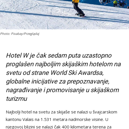
Photo: Pixabay/Przeglądaj
Hotel W je čak sedam puta uzastopno
proglašen najboljim skijaškim hotelom na
svetu od strane World Ski Awardsa,
globalne inicijative za prepoznavanje,
nagrađivanje i promovisanje u skijaškom
turizmu
Najbolji hotel na svetu za skijaše se nalazi u švajcarskom
kantonu Valais na 1.531 metara nadmorske visine. U
njegovoj blizini se nalazi čak 400 kilometara terena za