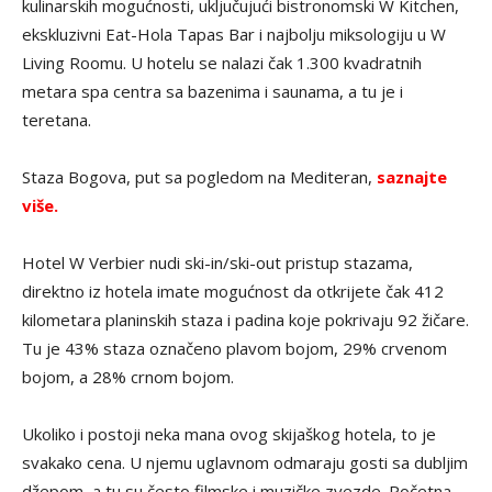
kulinarskih mogućnosti, uključujući bistronomski W Kitchen,
ekskluzivni Eat-Hola Tapas Bar i najbolju miksologiju u W
Living Roomu. U hotelu se nalazi čak 1.300 kvadratnih
metara spa centra sa bazenima i saunama, a tu je i
teretana.
Staza Bogova, put sa pogledom na Mediteran,
saznajte
više.
Hotel W Verbier nudi ski-in/ski-out pristup stazama,
direktno iz hotela imate mogućnost da otkrijete čak 412
kilometara planinskih staza i padina koje pokrivaju 92 žičare.
Tu je 43% staza označeno plavom bojom, 29% crvenom
bojom, a 28% crnom bojom.
Ukoliko i postoji neka mana ovog skijaškog hotela, to je
svakako cena. U njemu uglavnom odmaraju gosti sa dubljim
džepom, a tu su često filmske i muzičke zvezde. Početna