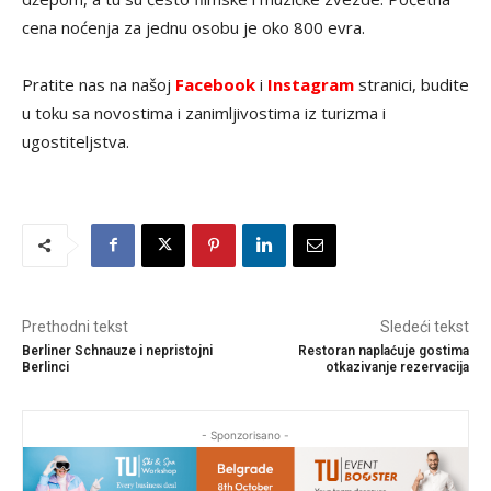
cena noćenja za jednu osobu je oko 800 evra.
Pratite nas na našoj
Facebook
i
Instagram
stranici, budite
u toku sa novostima i zanimljivostima iz turizma i
ugostiteljstva.
Prethodni tekst
Sledeći tekst
Berliner Schnauze i nepristojni
Restoran naplaćuje gostima
Berlinci
otkazivanje rezervacija
- Sponzorisano -