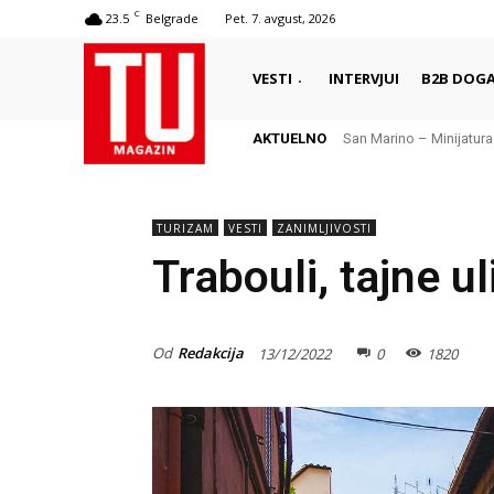
C
23.5
Belgrade
Pet. 7. avgust, 2026
VESTI
INTERVJUI
B2B DOGA
AKTUELNO
San Marino – Minijatura s
Local lore hunting – g
TURIZAM
VESTI
ZANIMLJIVOSTI
Trabouli, tajne ul
Od
Redakcija
13/12/2022
0
1820