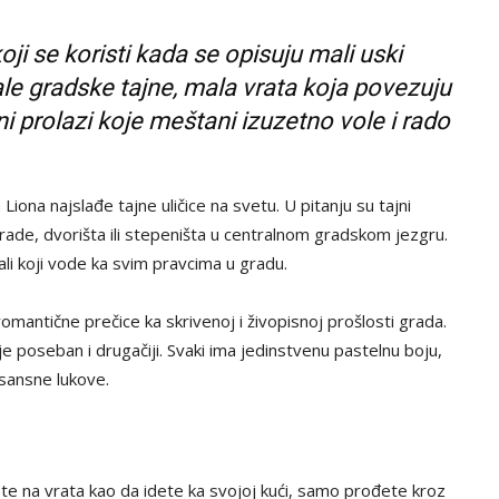
koji se koristi kada se opisuju mali uski
le gradske tajne, mala vrata koja povezuju
čni prolazi koje meštani izuzetno vole i rado
ona najslađe tajne uličice na svetu. U pitanju su tajni
grade, dvorišta ili stepeništa u centralnom gradskom jezgru.
tali koji vode ka svim pravcima u gradu.
romantične prečice ka skrivenoj i živopisnoj prošlosti grada.
je poseban i drugačiji. Svaki ima jedinstvenu pastelnu boju,
esansne lukove.
ete na vrata kao da idete ka svojoj kući, samo prođete kroz