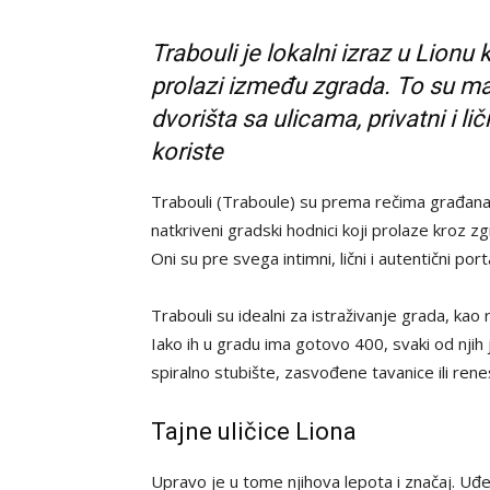
Trabouli je lokalni izraz u Lionu 
prolazi između zgrada. To su ma
dvorišta sa ulicama, privatni i li
koriste
Trabouli (Traboule) su prema rečima građana Li
natkriveni gradski hodnici koji prolaze kroz z
Oni su pre svega intimni, lični i autentični por
Trabouli su idealni za istraživanje grada, kao 
Iako ih u gradu ima gotovo 400, svaki od njih 
spiralno stubište, zasvođene tavanice ili ren
Tajne uličice Liona
Upravo je u tome njihova lepota i značaj. Uđ