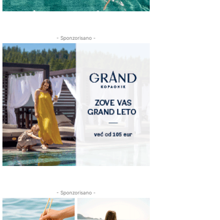
- Sponzorisano -
- Sponzorisano -