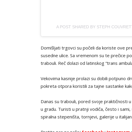
A POST SHARED BY STEPH COUVRET
Domišljati trgovci su počeli da koriste ove pre
susedne ulice. Sa vremenom su te prečice po
trabouli. Reč dolazi od latinskog “trans ambula
Vekovima kasnije prolazi su dobili potpuno 
pokreta otpora koristili za tajne sastanke kako 
Danas su trabouli, pored svoje praktičnosti 
u gradu. Turisti u pratnji vodiča, često i sami
spiralna stepeništa, tornjevi, galerije u italija
Pratite nas na našoj
Facebook
i
Instagram
s