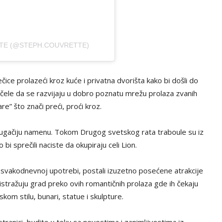
TE (@STEPH.COUVRETTE)
čice prolazeći kroz kuće i privatna dvorišta kako bi došli do
čele da se razvijaju u dobro poznatu mrežu prolaza zvanih
re” što znači preći, proći kroz.
drugačiju namenu. Tokom Drugog svetskog rata traboule su iz
bi sprečili naciste da okupiraju celi Lion.
u svakodnevnoj upotrebi, postali izuzetno posećene atrakcije
, istražuju grad preko ovih romantičnih prolaza gde ih čekaju
nskom stilu, bunari, statue i skulpture.
tranici, budite u toku sa novostima i zanimljivostima iz