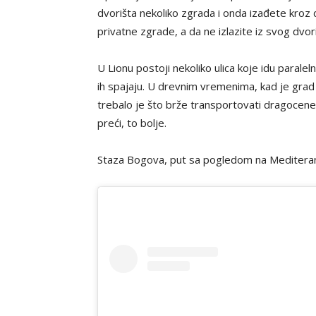
dvorišta nekoliko zgrada i onda izađete kroz d
privatne zgrade, a da ne izlazite iz svog dvoriš
U Lionu postoji nekoliko ulica koje idu parale
ih spajaju. U drevnim vremenima, kad je grad b
trebalo je što brže transportovati dragocene 
preći, to bolje.
Staza Bogova, put sa pogledom na Meditera