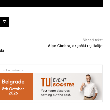
Sledeći tekst
Alpe Cimbra, skijaški raj Italije
oda
- Sponzorisano -