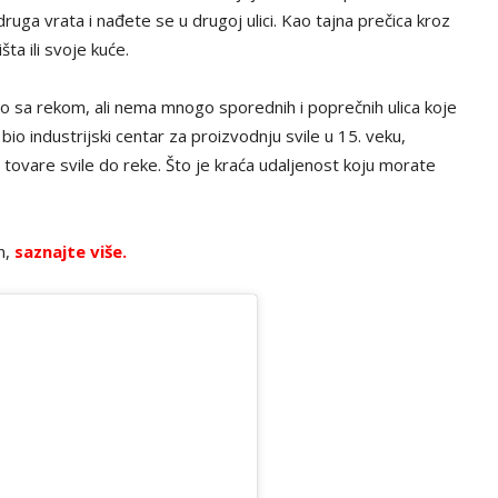
ruga vrata i nađete se u drugoj ulici. Kao tajna prečica kroz
ta ili svoje kuće.
lno sa rekom, ali nema mnogo sporednih i poprečnih ulica koje
io industrijski centar za proizvodnju svile u 15. veku,
tovare svile do reke. Što je kraća udaljenost koju morate
n,
saznajte više.