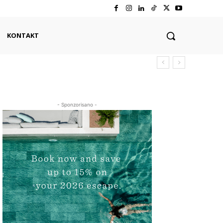
KONTAKT
- Sponzorisano -