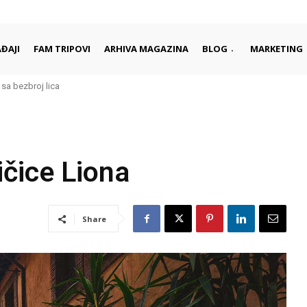
ĐAJI
FAM TRIPOVI
ARHIVA MAGAZINA
BLOG
MARKETING
a bezbroj lica
rad je najbolje upoznati kroz njegove ljude i tradiciju
ičice Liona
Share