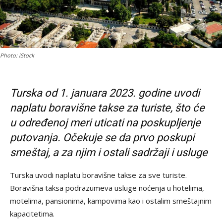
Photo: iStock
Turska od 1. januara 2023. godine uvodi
naplatu boravišne takse za turiste, što će
u određenoj meri uticati na poskupljenje
putovanja. Očekuje se da prvo poskupi
smeštaj, a za njim i ostali sadržaji i usluge
Turska uvodi naplatu boravišne takse za sve turiste.
Boravišna taksa podrazumeva usluge noćenja u hotelima,
motelima, pansionima, kampovima kao i ostalim smeštajnim
kapacitetima.