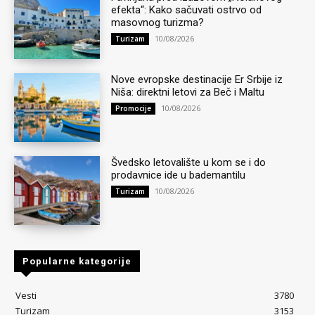
efekta“: Kako sačuvati ostrvo od
masovnog turizma?
10/08/2026
Turizam
Nove evropske destinacije Er Srbije iz
Niša: direktni letovi za Beč i Maltu
10/08/2026
Promocije
Švedsko letovalište u kom se i do
prodavnice ide u bademantilu
10/08/2026
Turizam
Popularne kategorije
Vesti
3780
Turizam
3153