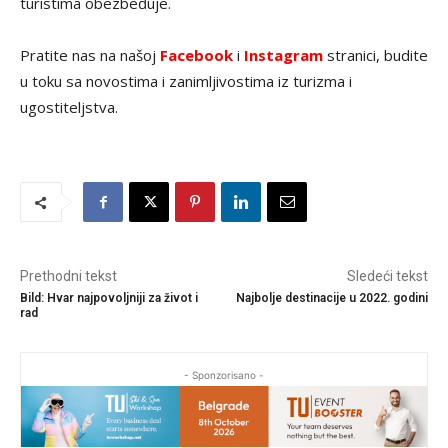
turistima obezbeđuje.
Pratite nas na našoj
Facebook
i
Instagram
stranici, budite
u toku sa novostima i zanimljivostima iz turizma i
ugostiteljstva.
Prethodni tekst
Sledeći tekst
Bild: Hvar najpovoljniji za život i
Najbolje destinacije u 2022. godini
rad
- Sponzorisano -