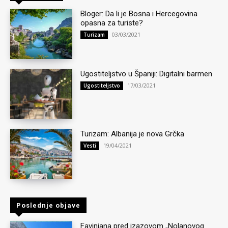
Bloger: Da li je Bosna i Hercegovina
opasna za turiste?
03/03/2021
Turizam
Ugostiteljstvo u Španiji: Digitalni barmen
17/03/2021
Ugostiteljstvo
Turizam: Albanija je nova Grčka
19/04/2021
Vesti
Poslednje objave
Favinjana pred izazovom „Nolanovog