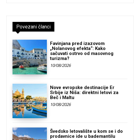
Povezani članci
Favinjana pred izazovom
„Nolanovog efekta“: Kako
sačuvati ostrvo od masovnog
turizma?
10/08/2026
Nove evropske destinacije Er
Srbije iz Niša: direktni letovi za
Beč i Maltu
10/08/2026
Švedsko letovalište u kom se i do
prodavnice ide u bademantilu