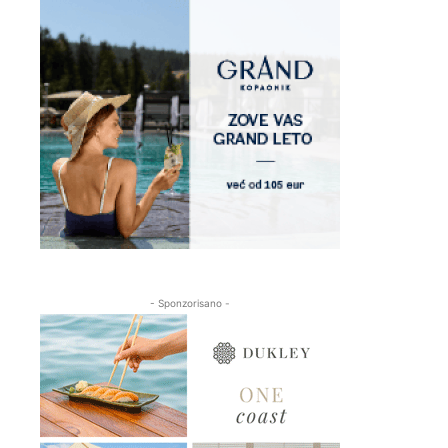
- Sponzorisano -