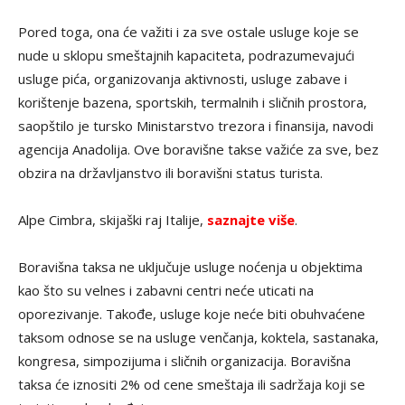
Pored toga, ona će važiti i za sve ostale usluge koje se
nude u sklopu smeštajnih kapaciteta, podrazumevajući
usluge pića, organizovanja aktivnosti, usluge zabave i
korištenje bazena, sportskih, termalnih i sličnih prostora,
saopštilo je tursko Ministarstvo trezora i finansija, navodi
agencija Anadolija. Ove boravišne takse važiće za sve, bez
obzira na državljanstvo ili boravišni status turista.
Alpe Cimbra, skijaški raj Italije,
saznajte više
.
Boravišna taksa ne uključuje usluge noćenja u objektima
kao što su velnes i zabavni centri neće uticati na
oporezivanje. Takođe, usluge koje neće biti obuhvaćene
taksom odnose se na usluge venčanja, koktela, sastanaka,
kongresa, simpozijuma i sličnih organizacija. Boravišna
taksa će iznositi 2% od cene smeštaja ili sadržaja koji se