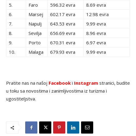
5.
Faro
596.32 evra
8.69 evra
6.
Marsej
602.17 evra
12.98 evra
7.
Napulj
643.53 evra
9.99 evra
8.
Sevilja
656.69 evra
8.96 evra
9.
Porto
670.31 evra
6.97 evra
10.
Malaga
679.93 evra
9.99 evra
Pratite nas na našoj
Facebook
i
Instagram
stranici, budite
u toku sa novostima i zanimljivostima iz turizma i
ugostiteljstva.