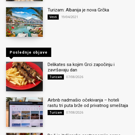
Turizam: Albanija je nova Grčka
19/04/2021
Vesti
Poslednje objave
Delikates sa kojim Grci započinju i
završavaju dan
07/08/2026
Turizam
Airbnb nadmašio očekivanja – hoteli
rastu tri puta brže od privatnog smeštaja
07/08/2026
Turizam