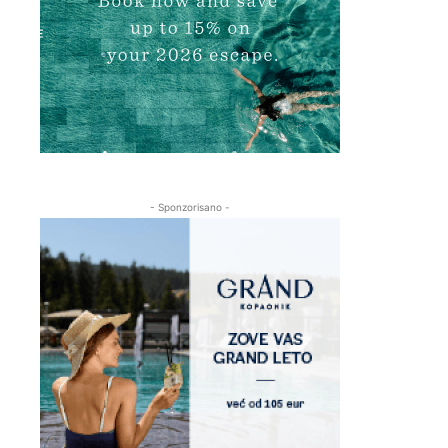
- Sponzorisano -