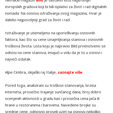
Nemački magazin
Bild
je sastavio listu najjeftinijih
evropskih gradova koji bi bili isplativi za život i rad digitalnih
nomada. Na osnovu istraživanja ovog magazina, Hvar je
daleko najpovoljniji grad za život i rad.
Istraživanje je utemeljeno na upoređivanju osnovnih
faktora, kao što su cene iznajmljivanja stanova i osnovnih
troškova života. Lista koju je napravio Bild prvenstveno se
odnosi na cene stanova, imajući u vidu da je to u osnovi i
najveći izdatak.
Alpe Cimbra, skijaški raj Italije,
saznajte više
.
Pored toga, analizirani su troškovi stanovanja, brzina
interneta, prosečno trajanje sunčanog dana, broj dobro
ocenjenih aktivnosti u gradu kao i prosečna cena pića ili
hrane u restoranima i barovima. Navedene brojke su
srednje cene, odnosno prosek uzet na osnovu nekoliko