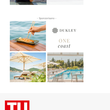
- Sponzorisano -