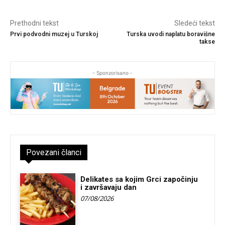
Prethodni tekst
Sledeći tekst
Prvi podvodni muzej u Turskoj
Turska uvodi naplatu boravišne
takse
- Sponzorisano -
Povezani članci
Delikates sa kojim Grci započinju
i završavaju dan
07/08/2026