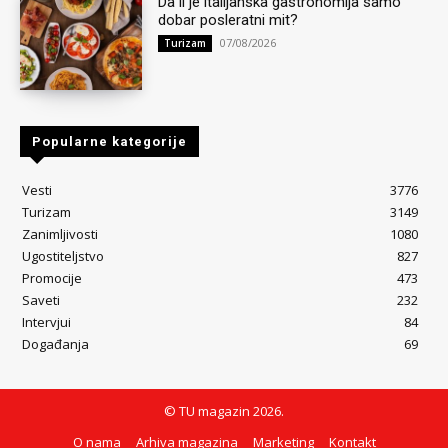
Da li je italijanska gastronomija samo
dobar posleratni mit?
07/08/2026
Turizam
Popularne kategorije
Vesti
3776
Turizam
3149
Zanimljivosti
1080
Ugostiteljstvo
827
Promocije
473
Saveti
232
Intervjui
84
Događanja
69
© TU magazin 2026.
O nama
Arhiva magazina
Marketing
Kontakt