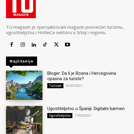
TU magazin je specijalizovani magazin posvećen turizmu,
ugostiteljstvu i HoReCa sektoru u Srbiji i regionu.
Najčitanije
Bloger: Da li je Bosna i Hercegovina
opasna za turiste?
03/03/2021
Turizam
Ugostiteljstvo u Španiji: Digitalni barmen
17/03/2021
Ugostiteljstvo