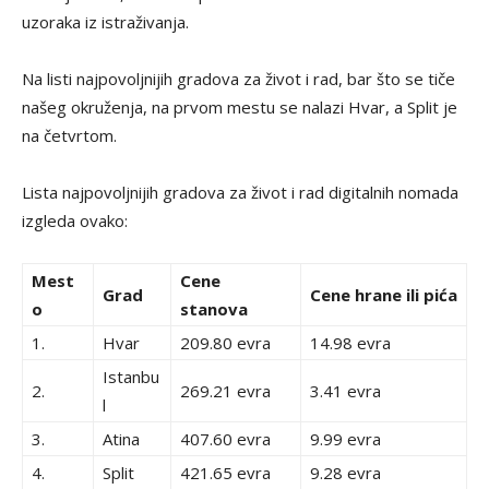
uzoraka iz istraživanja.
Na listi najpovoljnijih gradova za život i rad, bar što se tiče
našeg okruženja, na prvom mestu se nalazi Hvar, a Split je
na četvrtom.
Lista najpovoljnijih gradova za život i rad digitalnih nomada
izgleda ovako:
Mest
Cene
Grad
Cene hrane ili pića
o
stanova
1.
Hvar
209.80 evra
14.98 evra
Istanbu
2.
269.21 evra
3.41 evra
l
3.
Atina
407.60 evra
9.99 evra
4.
Split
421.65 evra
9.28 evra