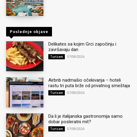
Poslednje objave
Delikates sa kojim Grci započinju i
završavaju dan
07/08/2026
Turizam
Airbnb nadmašio očekivanja – hoteli
rastu tri puta brže od privatnog smeštaja
07/08/2026
Turizam
Da li je italijanska gastronomija samo
dobar posleratni mit?
07/08/2026
Turizam