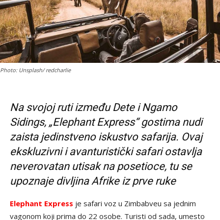
Photo: Unsplash/ redcharlie
Na svojoj ruti između Dete i Ngamo
Sidings, „Elephant Express“ gostima nudi
zaista jedinstveno iskustvo safarija. Ovaj
ekskluzivni i avanturistički safari ostavlja
neverovatan utisak na posetioce, tu se
upoznaje divljina Afrike iz prve ruke
Elephant Express
je safari voz u Zimbabveu sa jednim
vagonom koji prima do 22 osobe. Turisti od sada, umesto