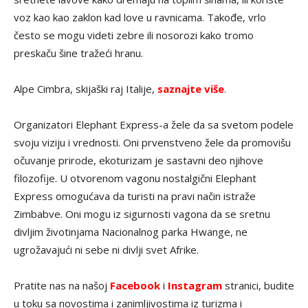
voz kao kao zaklon kad love u ravnicama. Takođe, vrlo
često se mogu videti zebre ili nosorozi kako tromo
preskaču šine tražeći hranu.
Alpe Cimbra, skijaški raj Italije,
saznajte više
.
Organizatori Elephant Express-a žele da sa svetom podele
svoju viziju i vrednosti. Oni prvenstveno žele da promovišu
očuvanje prirode, ekoturizam je sastavni deo njihove
filozofije. U otvorenom vagonu nostalgični Elephant
Express omogućava da turisti na pravi način istraže
Zimbabve. Oni mogu iz sigurnosti vagona da se sretnu
divljim životinjama Nacionalnog parka Hwange, ne
ugrožavajući ni sebe ni divlji svet Afrike.
Pratite nas na našoj
Facebook
i
Instagram
stranici, budite
u toku sa novostima i zanimljivostima iz turizma i