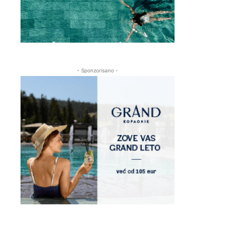
- Sponzorisano -