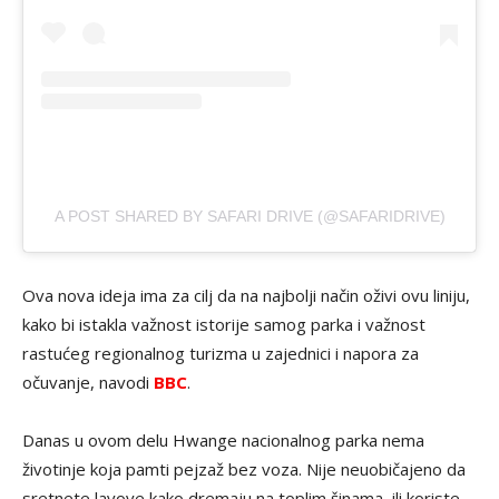
A POST SHARED BY SAFARI DRIVE (@SAFARIDRIVE)
Ova nova ideja ima za cilj da na najbolji način oživi ovu liniju,
kako bi istakla važnost istorije samog parka i važnost
rastućeg regionalnog turizma u zajednici i napora za
očuvanje, navodi
BBC
.
Danas u ovom delu Hwange nacionalnog parka nema
životinje koja pamti pejzaž bez voza. Nije neuobičajeno da
sretnete lavove kako dremaju na toplim šinama, ili koriste