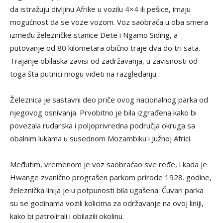
da istražuju divljinu Afrike u vozilu 4×4 ili pešice, imaju
mogućnost da se voze vozom. Voz saobraća u oba smera
između železničke stanice Dete i Ngamo Siding, a
putovanje od 80 kilometara obično traje dva do tri sata.
Trajanje obilaska zavisi od zadržavanja, u zavisnosti od
toga šta putnici mogu videti na razgledanju.
Železnica je sastavni deo priče ovog nacionalnog parka od
njegovog osnivanja. Prvobitno je bila izgrađena kako bi
povezala rudarska i poljoprivredna područja okruga sa
obalnim lukama u susednom Mozambiku i Južnoj Africi.
Međutim, vremenom je voz saobraćao sve ređe, i kada je
Hwange zvanično prograšen parkom prirode 1928. godine,
železnička linija je u potpunosti bila ugašena. Čuvari parka
su se godinama vozili kolicima za održavanje na ovoj liniji,
kako bi patrolirali i obilazili okolinu.