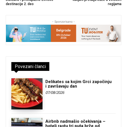
destinacije 2. deo
regijama
- Sponzorisano -
Povezani članci
Delikates sa kojim Grci započinju
i završavaju dan
07/08/2026
Airbnb nadmašio očekivanja –
hoteli rastu tri puta brže od