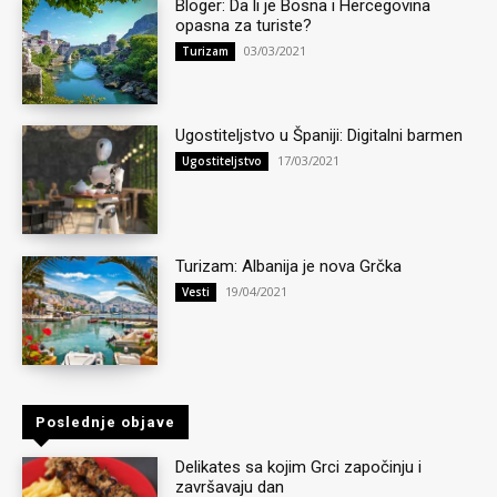
Bloger: Da li je Bosna i Hercegovina
opasna za turiste?
03/03/2021
Turizam
Ugostiteljstvo u Španiji: Digitalni barmen
17/03/2021
Ugostiteljstvo
Turizam: Albanija je nova Grčka
19/04/2021
Vesti
Poslednje objave
Delikates sa kojim Grci započinju i
završavaju dan