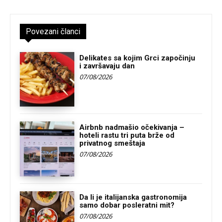
Povezani članci
Delikates sa kojim Grci započinju
i završavaju dan
07/08/2026
Airbnb nadmašio očekivanja –
hoteli rastu tri puta brže od
privatnog smeštaja
07/08/2026
Da li je italijanska gastronomija
samo dobar posleratni mit?
07/08/2026