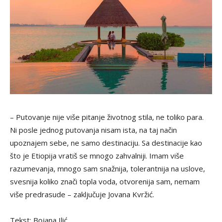
– Putovanje nije više pitanje životnog stila, ne toliko para.
Ni posle jednog putovanja nisam ista, na taj način
upoznajem sebe, ne samo destinaciju. Sa destinacije kao
što je Etiopija vratiš se mnogo zahvalniji. Imam više
razumevanja, mnogo sam snažnija, tolerantnija na uslove,
svesnija koliko znači topla voda, otvorenija sam, nemam
više predrasude – zaključuje Jovana Kvržić.
Tekst: Bojana Ilić