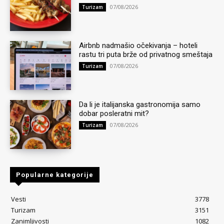
07/08/2026
Turizam
Airbnb nadmašio očekivanja – hoteli
rastu tri puta brže od privatnog smeštaja
07/08/2026
Turizam
Da li je italijanska gastronomija samo
dobar posleratni mit?
07/08/2026
Turizam
Popularne kategorije
Vesti
3778
Turizam
3151
Zanimljivosti
1082