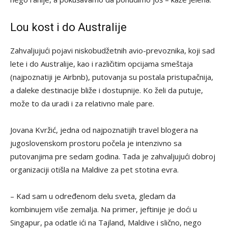
Lou kost i do Australije
Zahvaljujući pojavi niskobudžetnih avio-prevoznika, koji sad
lete i do Australije, kao i različitim opcijama smeštaja
(najpoznatiji je Airbnb), putovanja su postala pristupačnija,
a daleke destinacije bliže i dostupnije. Ko želi da putuje,
može to da uradi i za relativno male pare.
Jovana Kvržić, jedna od najpoznatijih travel blogera na
jugoslovenskom prostoru počela je intenzivno sa
putovanjima pre sedam godina. Tada je zahvaljujući dobroj
organizaciji otišla na Maldive za pet stotina evra.
– Kad sam u određenom delu sveta, gledam da
kombinujem više zemalja. Na primer, jeftinije je doći u
Singapur, pa odatle ići na Tajland, Maldive i slično, nego