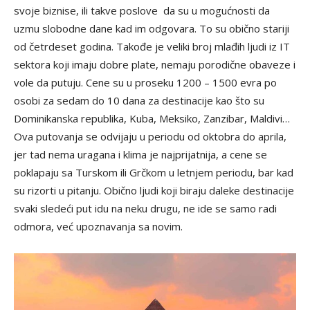
svoje biznise, ili takve poslove da su u mogućnosti da
uzmu slobodne dane kad im odgovara. To su obično stariji
od četrdeset godina. Takođe je veliki broj mlađih ljudi iz IT
sektora koji imaju dobre plate, nemaju porodične obaveze i
vole da putuju. Cene su u proseku 1200 – 1500 evra po
osobi za sedam do 10 dana za destinacije kao što su
Dominikanska republika, Kuba, Meksiko, Zanzibar, Maldivi…
Ova putovanja se odvijaju u periodu od oktobra do aprila,
jer tad nema uragana i klima je najprijatnija, a cene se
poklapaju sa Turskom ili Grčkom u letnjem periodu, bar kad
su rizorti u pitanju. Obično ljudi koji biraju daleke destinacije
svaki sledeći put idu na neku drugu, ne ide se samo radi
odmora, već upoznavanja sa novim.