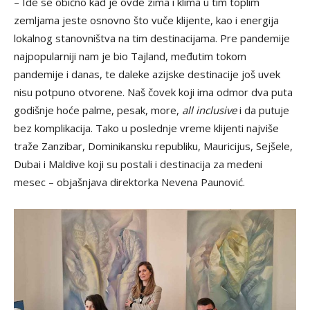
– Ide se obično kad je ovde zima i klima u tim toplim
zemljama jeste osnovno što vuče klijente, kao i energija
lokalnog stanovništva na tim destinacijama. Pre pandemije
najpopularniji nam je bio Tajland, međutim tokom
pandemije i danas, te daleke azijske destinacije još uvek
nisu potpuno otvorene. Naš čovek koji ima odmor dva puta
godišnje hoće palme, pesak, more,
all inclusive
i da putuje
bez komplikacija. Tako u poslednje vreme klijenti najviše
traže Zanzibar, Dominikansku republiku, Mauricijus, Sejšele,
Dubai i Maldive koji su postali i destinacija za medeni
mesec – objašnjava direktorka Nevena Paunović.