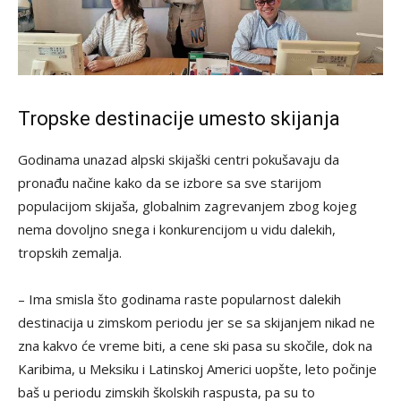
Tropske destinacije umesto skijanja
Godinama unazad alpski skijaški centri pokušavaju da
pronađu načine kako da se izbore sa sve starijom
populacijom skijaša, globalnim zagrevanjem zbog kojeg
nema dovoljno snega i konkurencijom u vidu dalekih,
tropskih zemalja.
– Ima smisla što godinama raste popularnost dalekih
destinacija u zimskom periodu jer se sa skijanjem nikad ne
zna kakvo će vreme biti, a cene ski pasa su skočile, dok na
Karibima, u Meksiku i Latinskoj Americi uopšte, leto počinje
baš u periodu zimskih školskih raspusta, pa su to