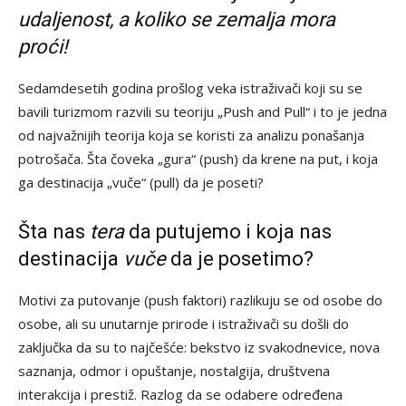
udaljenost, a koliko se zemalja mora
proći!
Sedamdesetih godina prošlog veka istraživači koji su se
bavili turizmom razvili su teoriju „Push and Pull“ i to je jedna
od najvažnijih teorija koja se koristi za analizu ponašanja
potrošača. Šta čoveka „gura“ (push) da krene na put, i koja
ga destinacija „vuče“ (pull) da je poseti?
Šta nas
tera
da putujemo i koja nas
destinacija
vuče
da je posetimo?
Motivi za putovanje (push faktori) razlikuju se od osobe do
osobe, ali su unutarnje prirode i istraživači su došli do
zaključka da su to najčešće: bekstvo iz svakodnevice, nova
saznanja, odmor i opuštanje, nostalgija, društvena
interakcija i prestiž. Razlog da se odabere određena