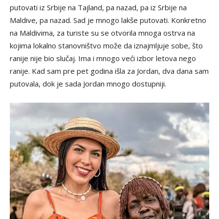
putovati iz Srbije na Tajland, pa nazad, pa iz Srbije na
Maldive, pa nazad. Sad je mnogo lakše putovati. Konkretno
na Maldivima, za turiste su se otvorila mnoga ostrva na
kojima lokalno stanovništvo može da iznajmljuje sobe, što
ranije nije bio slučaj. Ima i mnogo veći izbor letova nego
ranije. Kad sam pre pet godina išla za Jordan, dva dana sam
putovala, dok je sada Jordan mnogo dostupniji.