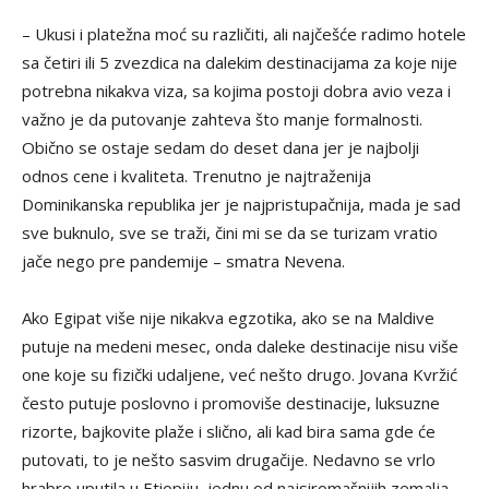
– Ukusi i platežna moć su različiti, ali najčešće radimo hotele
sa četiri ili 5 zvezdica na dalekim destinacijama za koje nije
potrebna nikakva viza, sa kojima postoji dobra avio veza i
važno je da putovanje zahteva što manje formalnosti.
Obično se ostaje sedam do deset dana jer je najbolji
odnos cene i kvaliteta. Trenutno je najtraženija
Dominikanska republika jer je najpristupačnija, mada je sad
sve buknulo, sve se traži, čini mi se da se turizam vratio
jače nego pre pandemije – smatra Nevena.
Ako Egipat više nije nikakva egzotika, ako se na Maldive
putuje na medeni mesec, onda daleke destinacije nisu više
one koje su fizički udaljene, već nešto drugo. Jovana Kvržić
često putuje poslovno i promoviše destinacije, luksuzne
rizorte, bajkovite plaže i slično, ali kad bira sama gde će
putovati, to je nešto sasvim drugačije. Nedavno se vrlo
hrabro uputila u Etiopiju, jednu od najsiromašnijih zemalja