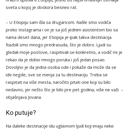
sveta u kojoj je doskora besneo rat.
– U Etiopiju sam išla sa drugaricom. Našle smo vodiča
preko Instagrama i on je sa još jednim asistentom bio sa
nama deset dana, jer Etiopija je ipak takva destinacija.
Razbili smo mnogo predrasuda, što je dobro. Ljudi su
gledali moje postove, raspitivali se konkretno, a vodič mi je
rekao da je dobio mnogo poruka i još jedan posao.
Dovoljno je da jedna osoba ode i pokaže da može da se
ide negde, sve se menja za tu destinaciju. Treba se
raspitati na više mesta, naročito pitati one koji su bilo
nedavno, jer nešto što je bilo pre pet godina, više ne važi –
objašnjava Jovana.
Ko putuje?
Na daleke destinacije idu uglavnom ljudi koji imaju neke