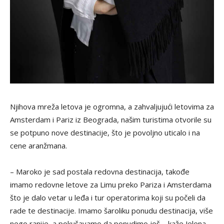
Njihova mreža letova je ogromna, a zahvaljujući letovima za
Amsterdam i Pariz iz Beograda, našim turistima otvorile su
se potpuno nove destinacije, što je povoljno uticalo i na
cene aranžmana.
– Maroko je sad postala redovna destinacija, takođe
imamo redovne letove za Limu preko Pariza i Amsterdama
što je dalo vetar u leđa i tur operatorima koji su počeli da
rade te destinacije. Imamo šaroliku ponudu destinacija, više
nego ranije, a pokušavamo da ponudimo još – kaže Jelena.