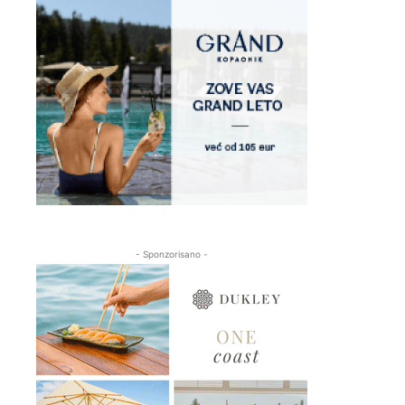
- Sponzorisano -