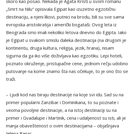
skoro kao posao. Nekada je Agata Kristi u svom romanu
„Smrt na Nilu“ opisivala Egipat kao izuzetno egzotičnu
destinaciju, a njeni likovi, putnici na brodu, bili su sve sama
evropska aristokratija i američki bogataši. Ovog leta iz
Beograda smo imali nekoliko letova dnevno do Egipta. Iako
je Egipat u svakom smislu daleka destinacija (na drugom je
kontinentu, druga kultura, religija, jezik, hrana), nisam
sigurna da ga iko više doživljava kao egzotiku. Lepi hoteli,
poznato okruženje, pristupačne cene, jednom rečju udobno
putovanje na kome znamo šta nas očekuje, to je ono što se
traži.
– Ljudi kod nas biraju destinacije na koje svi idu. Sad su na
primer popularni Zanzibar i Dominikana, to su poznate i
veoma povoljne destinacije, a na istoj destinaciji su na
primer i Gvadalupe i Martinik, cena i udaljenost su isti, ali je
manja obaveštenost o ovim destinacijama – objašnjava
Jelena Banac.