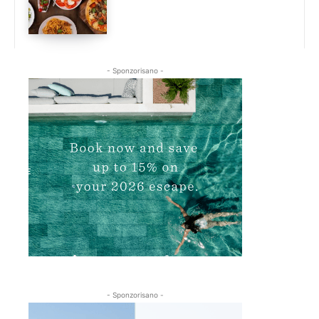
- Sponzorisano -
- Sponzorisano -