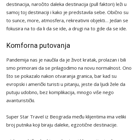
destinacija, naročito daleka destinacija (pull faktori) leži u
samoj toj destinaciji i kako je predstavila sebe. Obično su
to sunce, more, atmosfera, rekreativni objekti… Jedan se
fokusira na to da li da se ide, a drugi na to gde da se ide.
Komforna putovanja
Pandemija nas je naučila da je život kratak, prolazan i bili
smo primorani da se prilagodimo na novu normalnost. Ono
što se pokazalo nakon otvaranja granica, bar kad su
evropski i američki turisti u pitanju, jeste da ljudi žele da
putuju udobno, bez komplikacija, mnogo više nego
avanturistički.
Super Star Travel iz Beograda među klijentima ima veliki
broj putnika koji biraju daleke, egzotične destinacije.