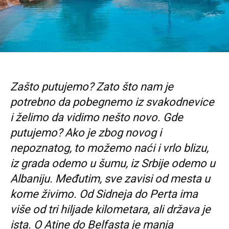
Zašto putujemo? Zato što nam je
potrebno da pobegnemo iz svakodnevice
i želimo da vidimo nešto novo. Gde
putujemo? Ako je zbog novog i
nepoznatog, to možemo naći i vrlo blizu,
iz grada odemo u šumu, iz Srbije odemo u
Albaniju. Međutim, sve zavisi od mesta u
kome živimo. Od Sidneja do Perta ima
više od tri hiljade kilometara, ali država je
ista. O Atine do Belfasta je manja