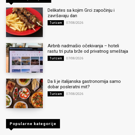
Delikates sa kojim Grci započinju i
završavaju dan
07/08/2026
Turizam
Airbnb nadmašio očekivanja – hoteli
rastu tri puta brže od privatnog smeštaja
07/08/2026
Turizam
Da li je italijanska gastronomija samo
dobar posleratni mit?
07/08/2026
Turizam
Popularne kategorije