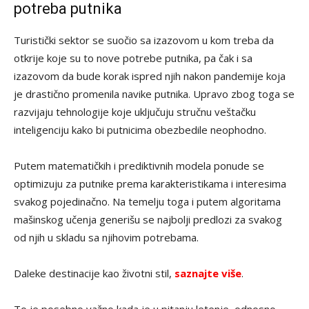
potreba putnika
Turistički sektor se suočio sa izazovom u kom treba da
otkrije koje su to nove potrebe putnika, pa čak i sa
izazovom da bude korak ispred njih nakon pandemije koja
je drastično promenila navike putnika. Upravo zbog toga se
razvijaju tehnologije koje uključuju stručnu veštačku
inteligenciju kako bi putnicima obezbedile neophodno.
Putem matematičkih i prediktivnih modela ponude se
optimizuju za putnike prema karakteristikama i interesima
svakog pojedinačno. Na temelju toga i putem algoritama
mašinskog učenja generišu se najbolji predlozi za svakog
od njih u skladu sa njihovim potrebama.
Daleke destinacije kao životni stil,
saznajte više
.
To je posebno važno kada je u pitanju letenje, odnosno