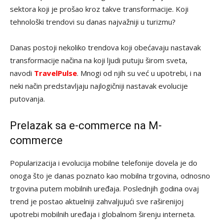
sektora koji je prošao kroz takve transformacije. Koji
tehnološki trendovi su danas najvažniji u turizmu?
Danas postoji nekoliko trendova koji obećavaju nastavak
transformacije načina na koji ljudi putuju širom sveta,
navodi
TravelPulse
. Mnogi od njih su već u upotrebi, i na
neki način predstavljaju najlogičniji nastavak evolucije
putovanja.
Prelazak sa e-commerce na M-
commerce
Popularizacija i evolucija mobilne telefonije dovela je do
onoga što je danas poznato kao mobilna trgovina, odnosno
trgovina putem mobilnih uređaja. Poslednjih godina ovaj
trend je postao aktuelniji zahvaljujući sve raširenijoj
upotrebi mobilnih uređaja i globalnom širenju interneta.