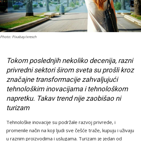
Photo: Pixabay/xresch
Tokom poslednjih nekoliko decenija, razni
privredni sektori širom sveta su prošli kroz
značajne transformacije zahvaljujući
tehnološkim inovacijama i tehnološkom
napretku. Takav trend nije zaobišao ni
turizam
Tehnološke inovacije su podržale razvoj privrede, i
promenile način na koji ljudi sve češće traže, kupuju i uživaju
u raznim proizvodima i uslugama. Turizam je jedan od