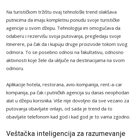
Na turističkom tržištu ovaj tehnološki trend olakšava
putnicima da imaju kompletnu ponudu svoje turističke
agencije u svom džepu. Tehnologija im omogućava da
odaberu i rezervišu svoja putovanja, pregledaju svoje
itinerere, pa čak da i kupuju druge proizvode tokom svog
odmora. To se posebno odnosi na fakultativu, odnosno
aktivnosti koje žele da uključe na destinacijama na svom
odmoru.
Aplikacije hotela, restorana, avio-kompanija, rent-a-car
kompanija, pa čak i putničkih agencija su danas neophodan
alat u džepu korisnika. Više nije dovoljno da sve vezano za
putovanja obavljate onlajn, od sada je trend da to
obavljate telefonom kad god i kad god je to vama zgodno.
Veštačka inteligencija za razumevanje