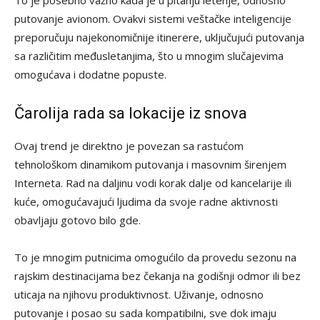
putovanje avionom. Ovakvi sistemi veštačke inteligencije
preporučuju najekonomičnije itinerere, uključujući putovanja
sa različitim međusletanjima, što u mnogim slučajevima
omogućava i dodatne popuste.
Čarolija rada sa lokacije iz snova
Ovaj trend je direktno je povezan sa rastućom
tehnološkom dinamikom putovanja i masovnim širenjem
Interneta. Rad na daljinu vodi korak dalje od kancelarije ili
kuće, omogućavajući ljudima da svoje radne aktivnosti
obavljaju gotovo bilo gde.
To je mnogim putnicima omogućilo da provedu sezonu na
rajskim destinacijama bez čekanja na godišnji odmor ili bez
uticaja na njihovu produktivnost. Uživanje, odnosno
putovanje i posao su sada kompatibilni, sve dok imaju