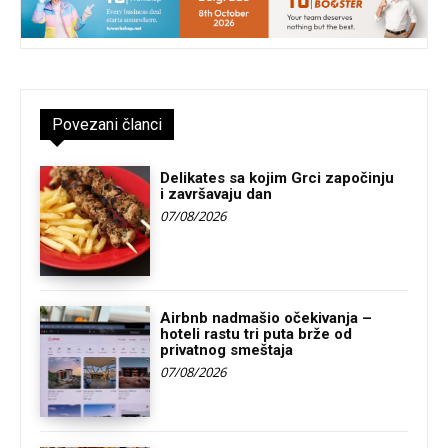
Povezani članci
Delikates sa kojim Grci započinju
i završavaju dan
07/08/2026
Airbnb nadmašio očekivanja –
hoteli rastu tri puta brže od
privatnog smeštaja
07/08/2026