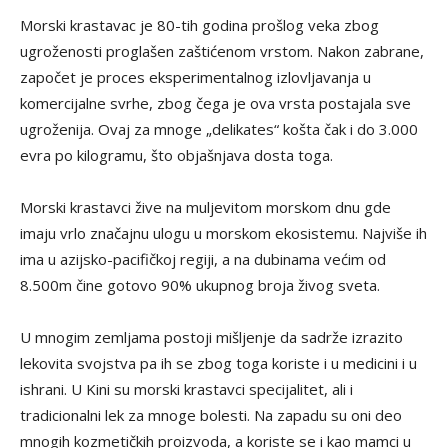
Morski krastavac je 80-tih godina prošlog veka zbog
ugroženosti proglašen zaštićenom vrstom. Nakon zabrane,
započet je proces eksperimentalnog izlovljavanja u
komercijalne svrhe, zbog čega je ova vrsta postajala sve
ugroženija. Ovaj za mnoge „delikates“ košta čak i do 3.000
evra po kilogramu, što objašnjava dosta toga.
Morski krastavci žive na muljevitom morskom dnu gde
imaju vrlo značajnu ulogu u morskom ekosistemu. Najviše ih
ima u azijsko-pacifičkoj regiji, a na dubinama većim od
8.500m čine gotovo 90% ukupnog broja živog sveta.
U mnogim zemljama postoji mišljenje da sadrže izrazito
lekovita svojstva pa ih se zbog toga koriste i u medicini i u
ishrani. U Kini su morski krastavci specijalitet, ali i
tradicionalni lek za mnoge bolesti. Na zapadu su oni deo
mnogih kozmetičkih proizvoda, a koriste se i kao mamci u