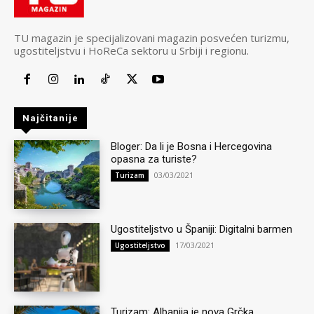
TU magazin je specijalizovani magazin posvećen turizmu,
ugostiteljstvu i HoReCa sektoru u Srbiji i regionu.
Najčitanije
Bloger: Da li je Bosna i Hercegovina
opasna za turiste?
03/03/2021
Turizam
Ugostiteljstvo u Španiji: Digitalni barmen
17/03/2021
Ugostiteljstvo
Turizam: Albanija je nova Grčka