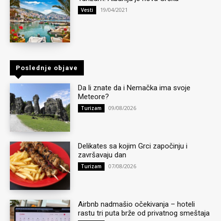
19/04/2021
Vesti
Poslednje objave
Da li znate da i Nemačka ima svoje
Meteore?
09/08/2026
Turizam
Delikates sa kojim Grci započinju i
završavaju dan
07/08/2026
Turizam
Airbnb nadmašio očekivanja – hoteli
rastu tri puta brže od privatnog smeštaja