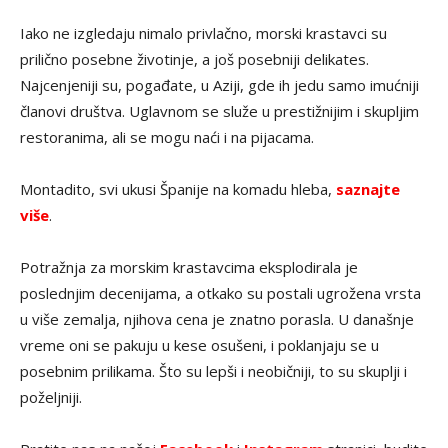
Iako ne izgledaju nimalo privlačno, morski krastavci su
prilično posebne životinje, a još posebniji delikates.
Najcenjeniji su, pogađate, u Aziji, gde ih jedu samo imućniji
članovi društva. Uglavnom se služe u prestižnijim i skupljim
restoranima, ali se mogu naći i na pijacama.
Montadito, svi ukusi Španije na komadu hleba,
saznajte
više
.
Potražnja za morskim krastavcima eksplodirala je
poslednjim decenijama, a otkako su postali ugrožena vrsta
u više zemalja, njihova cena je znatno porasla. U današnje
vreme oni se pakuju u kese osušeni, i poklanjaju se u
posebnim prilikama. Što su lepši i neobičniji, to su skuplji i
poželjniji.