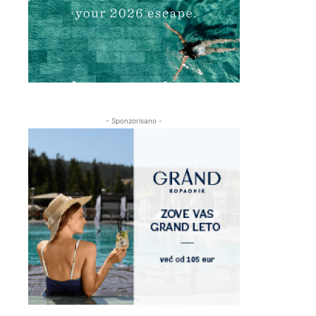
- Sponzorisano -