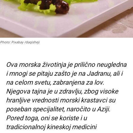
Photo: Pixabay /daqisheji
Ova morska životinja je prilično neugledna
i mnogi se pitaju zašto je na Jadranu, ali i
na celom svetu, zabranjena za lov.
Njegova tajna je u zdravlju, zbog visoke
hranljive vrednosti morski krastavci su
poseban specijalitet, naročito u Aziji.
Pored toga, oni se koriste i u
tradicionalnoj kineskoj medicini