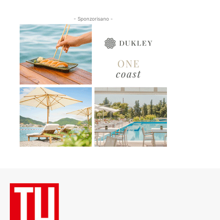
- Sponzorisano -