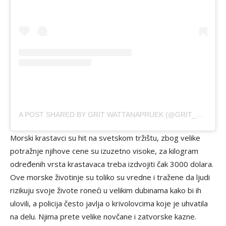
A POST SHARED BY GRIT WATTANAPRUEK (@GRIT_WATTANAPRUEK)
Morski krastavci su hit na svetskom tržištu, zbog velike
potražnje njihove cene su izuzetno visoke, za kilogram
određenih vrsta krastavaca treba izdvojiti čak 3000 dolara.
Ove morske životinje su toliko su vredne i tražene da ljudi
rizikuju svoje živote roneći u velikim dubinama kako bi ih
ulovili, a policija često javlja o krivolovcima koje je uhvatila
na delu. Njima prete velike novčane i zatvorske kazne.