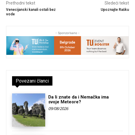
Prethodni tekst
Sledeći tekst
Venecijanski kanali ostali bez
Upoznajte Rašku
vode
- Sponzorisano -
Povezani članci
Da li znate da i Nemačka ima
svoje Meteore?
09/08/2026