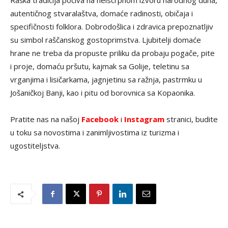
Raška tradicija počiva na neiscrpnom izvoru narodnog duha,
autentičnog stvaralaštva, domaće radinosti, običaja i
specifičnosti folklora. Dobrodošlica i zdravica prepoznatlјiv
su simbol raščanskog gostoprimstva. Ljubitelji domaće
hrane ne treba da propuste priliku da probaju pogače, pite
i proje, domaću pršutu, kajmak sa Golije, teletinu sa
vrganjima i lisičarkama, jagnjetinu sa ražnja, pastrmku u
Jošaničkoj Banji, kao i pitu od borovnica sa Kopaonika.
Pratite nas na našoj
Facebook
i
Instagram
stranici, budite
u toku sa novostima i zanimljivostima iz turizma i
ugostiteljstva.