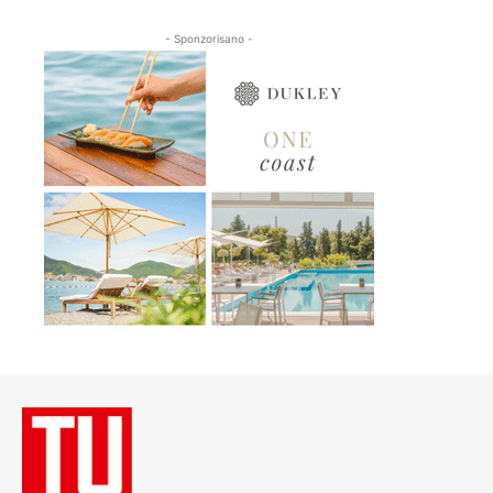
- Sponzorisano -