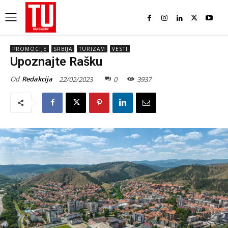
PROMOCIJE
SRBIJA
TURIZAM
VESTI
Upoznajte Rašku
Od
Redakcija
22/02/2023
0
3937