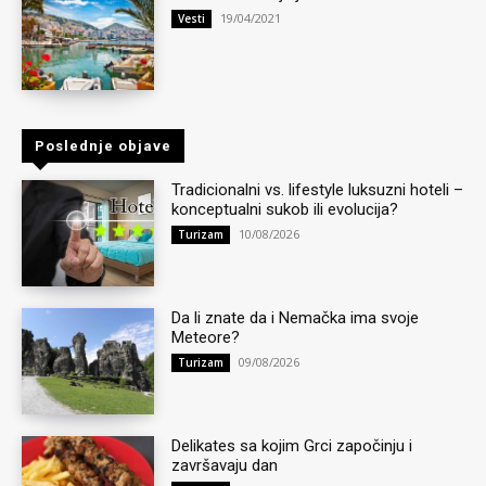
19/04/2021
Vesti
Poslednje objave
Tradicionalni vs. lifestyle luksuzni hoteli –
konceptualni sukob ili evolucija?
10/08/2026
Turizam
Da li znate da i Nemačka ima svoje
Meteore?
09/08/2026
Turizam
Delikates sa kojim Grci započinju i
završavaju dan