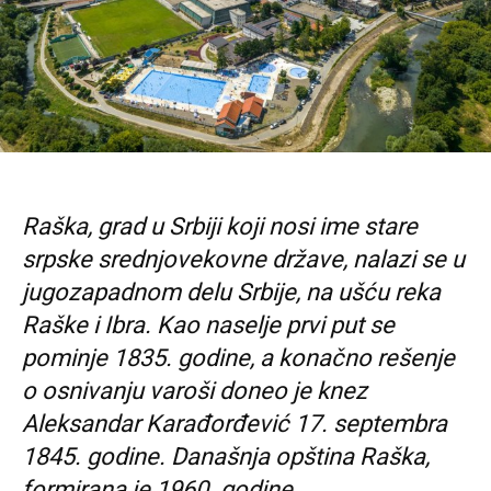
Raška, grad u Srbiji koji nosi ime stare
srpske srednjovekovne države, nalazi se u
jugozapadnom delu Srbije, na ušću reka
Raške i Ibra. Kao naselje prvi put se
pominje 1835. godine, a konačno rešenje
o osnivanju varoši doneo je knez
Aleksandar Karađorđević 17. septembra
1845. godine. Današnja opština Raška,
formirana je 1960. godine