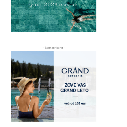
- Sponzorisano -