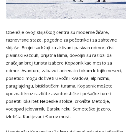
Obeležje ovog skijaškog centra su moderne žičare,
raznovrsne staze, pogodne za početnike i za zahtevne
skijaše. Brojni sadržaji za aktivan i pasivan odmor, čist
planinski vazduh, prijatna klima, dovoljni su razlozi da
značajan broj turista izabere Kopaonik kao mesto za
odmor. Avanturu, zabavu i adrenalin tokom letnjih meseci,
posetioci mogu doživeti u vožnji kvadova, alpinizmu,
paraglajdingu, biciklističkim turama. Kopaonik možete
upoznati kroz različite avanturističke i pešačke ture i
posetiti lokalitet Nebeske stolice, crkvište Metodje,
vodopad Jelovarnik, Barsku reku, Semeteško jezero,
izletišta Kadijevac i Đorov most.
U podnožju Kopaonika (24 km udaljena) nalazi se Jošanička