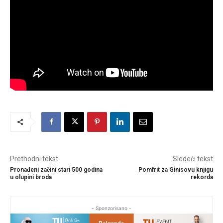
Prethodni tekst
Sledeći tekst
Pronađeni začini stari 500 godina
Pomfrit za Ginisovu knjigu
u olupini broda
rekorda
- Sponzorisano -