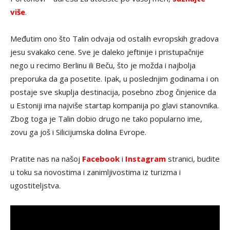
više
.
Međutim ono što Talin odvaja od ostalih evropskih gradova
jesu svakako cene. Sve je daleko jeftinije i pristupačnije
nego u recimo Berlinu ili Beču, što je možda i najbolja
preporuka da ga posetite. Ipak, u poslednjim godinama i on
postaje sve skuplja destinacija, posebno zbog činjenice da
u Estoniji ima najviše startap kompanija po glavi stanovnika.
Zbog toga je Talin dobio drugo ne tako popularno ime,
zovu ga još i Silicijumska dolina Evrope.
Pratite nas na našoj
Facebook
i
Instagram
stranici, budite
u toku sa novostima i zanimljivostima iz turizma i
ugostiteljstva.