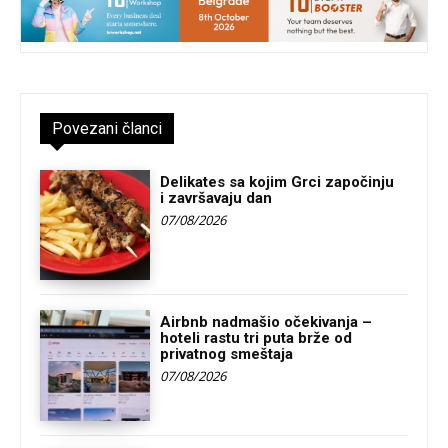
Povezani članci
Delikates sa kojim Grci započinju
i završavaju dan
07/08/2026
Airbnb nadmašio očekivanja –
hoteli rastu tri puta brže od
privatnog smeštaja
07/08/2026