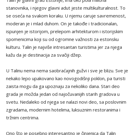
Talin je glavni grad Estonije, ima oko pola miliona
stanovnika, i njegov glavni adut jeste multikulturalnost. To
se oseća na svakom koraku. U njemu caruje savremenost,
moderan je i mlad duhom. On je takođe i tradicionalan,
ispunjen je istorijom, prelepom arhitekturom i istorijskim
spomenicima koji su od ogromne važnosti za estonsku
kulturu. Talin je najviše intresantan turistima jer za njega
kažu da je destinacija za svačiji džep.
U Talinu nema nema saobraćajnih gužvi i sve je blizu. Sve je
nekako lepo upakovano kao novogodišnji poklon, pa turisti
zaista mogu da ga upoznaju za nekoliko dana. Stari deo
grada je možda jedan od najočuvanijih starih gradova u
svetu. Nedaleko od njega se nalazi novi deo, sa poslovnim
zgradama, modernim hotelima, luksuznim restoranima i
tržnim centrima.
Ono što je posebno interesantno je činjenica da Talin