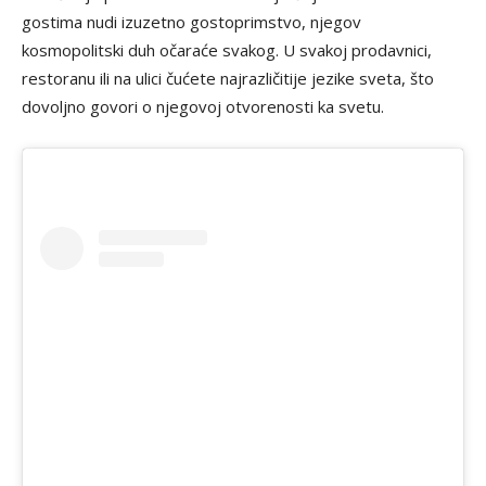
gostima nudi izuzetno gostoprimstvo, njegov
kosmopolitski duh očaraće svakog. U svakoj prodavnici,
restoranu ili na ulici čućete najrazličitije jezike sveta, što
dovoljno govori o njegovoj otvorenosti ka svetu.