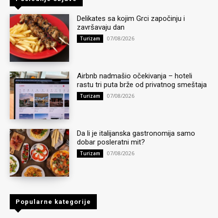
Delikates sa kojim Grci započinju i
završavaju dan
07/08/2026
Turizam
Airbnb nadmašio očekivanja – hoteli
rastu tri puta brže od privatnog smeštaja
07/08/2026
Turizam
Da li je italijanska gastronomija samo
dobar posleratni mit?
07/08/2026
Turizam
Popularne kategorije