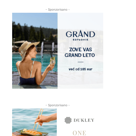
- Sponzorisano -
- Sponzorisano -