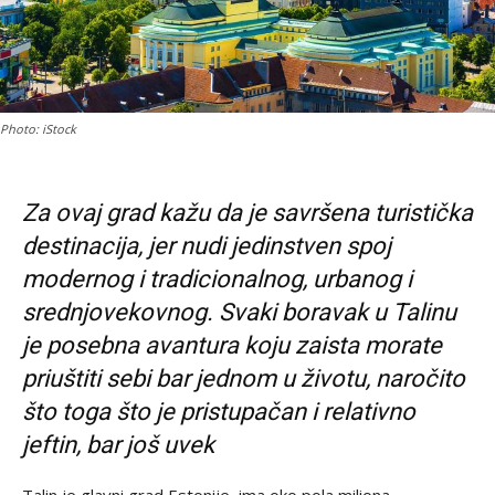
Photo: iStock
Za ovaj grad kažu da je savršena turistička
destinacija, jer nudi jedinstven spoj
modernog i tradicionalnog, urbanog i
srednjovekovnog. Svaki boravak u Talinu
je posebna avantura koju zaista morate
priuštiti sebi bar jednom u životu, naročito
što toga što je pristupačan i relativno
jeftin, bar još uvek