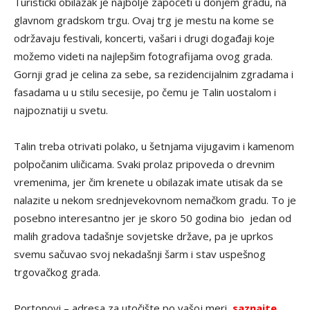
Turistički obilazak je najbolje započeti u donjem gradu, na
glavnom gradskom trgu. Ovaj trg je mestu na kome se
održavaju festivali, koncerti, vašari i drugi događaji koje
možemo videti na najlepšim fotografijama ovog grada.
Gornji grad je celina za sebe, sa rezidencijalnim zgradama i
fasadama u u stilu secesije, po čemu je Talin uostalom i
najpoznatiji u svetu.
Talin treba otrivati polako, u šetnjama vijugavim i kamenom
polpočanim uličicama. Svaki prolaz pripoveda o drevnim
vremenima, jer čim krenete u obilazak imate utisak da se
nalazite u nekom
srednjevekovnom
nemačkom
gradu. To je
posebno interesantno jer je skoro 50 godina bio jedan od
malih gradova
tadašnje
sovjetske
države, pa je uprkos
svemu
sačuvao
svoj
nekadašnji
š
arm i stav uspešnog
trgovačkog
grada.
Portonovi – adresa za utočište po vašoj meri,
saznajte