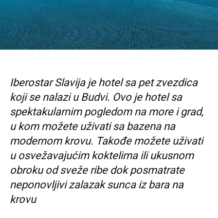
Iberostar Slavija je hotel sa pet zvezdica
koji se nalazi u Budvi. Ovo je hotel sa
spektakularnim pogledom na more i grad,
u kom možete uživati sa bazena na
modernom krovu. Takođe možete uživati
u osvežavajućim koktelima ili ukusnom
obroku od sveže ribe dok posmatrate
neponovljivi zalazak sunca iz bara na
krovu