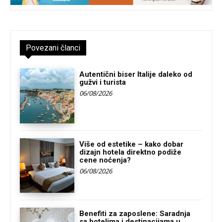
Povezani članci
Autentični biser Italije daleko od
gužvi i turista
06/08/2026
Više od estetike – kako dobar
dizajn hotela direktno podiže
cene noćenja?
06/08/2026
Benefiti za zaposlene: Saradnja
sa hotelima i destinacijama u