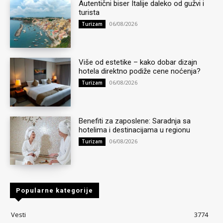
Autentični biser Italije daleko od gužvi i
turista
06/08/2026
Turizam
Više od estetike – kako dobar dizajn
hotela direktno podiže cene noćenja?
06/08/2026
Turizam
Benefiti za zaposlene: Saradnja sa
hotelima i destinacijama u regionu
06/08/2026
Turizam
Popularne kategorije
Vesti
3774