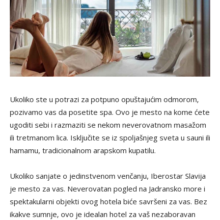
Ukoliko ste u potrazi za potpuno opuštajućim odmorom,
pozivamo vas da posetite spa. Ovo je mesto na kome ćete
ugoditi sebi i razmaziti se nekom neverovatnom masažom
ili tretmanom lica. Isključite se iz spoljašnjeg sveta u sauni ili
hamamu, tradicionalnom arapskom kupatilu.
Ukoliko sanjate o jedinstvenom venčanju, Iberostar Slavija
je mesto za vas. Neverovatan pogled na Jadransko more i
spektakularni objekti ovog hotela biće savršeni za vas. Bez
ikakve sumnje, ovo je idealan hotel za vaš nezaboravan