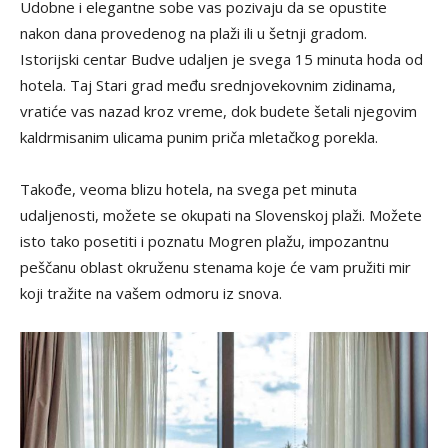
Udobne i elegantne sobe vas pozivaju da se opustite
nakon dana provedenog na plaži ili u šetnji gradom.
Istorijski centar Budve udaljen je svega 15 minuta hoda od
hotela. Taj Stari grad među srednjovekovnim zidinama,
vratiće vas nazad kroz vreme, dok budete šetali njegovim
kaldrmisanim ulicama punim priča mletačkog porekla.
Takođe, veoma blizu hotela, na svega pet minuta
udaljenosti, možete se okupati na Slovenskoj plaži. Možete
isto tako posetiti i poznatu Mogren plažu, impozantnu
peščanu oblast okruženu stenama koje će vam pružiti mir
koji tražite na vašem odmoru iz snova.