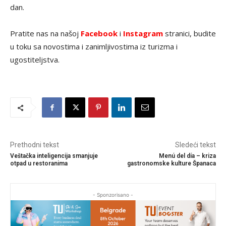
dan.
Pratite nas na našoj
Facebook
i
Instagram
stranici, budite
u toku sa novostima i zanimljivostima iz turizma i
ugostiteljstva.
Prethodni tekst
Sledeći tekst
Veštačka inteligencija smanjuje
Menú del día – kriza
otpad u restoranima
gastronomske kulture Španaca
- Sponzorisano -