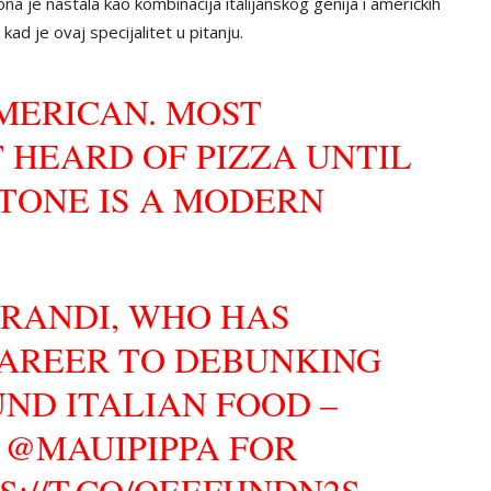
na je nastala kao kombinacija italijanskog genija i američkih
kad je ovaj specijalitet u pitanju.
MERICAN. MOST
 HEARD OF PIZZA UNTIL
TTONE IS A MODERN
RANDI, WHO HAS
CAREER TO DEBUNKING
ND ITALIAN FOOD –
Y
@MAUIPIPPA
FOR
S://T.CO/QEEFHNDN2S