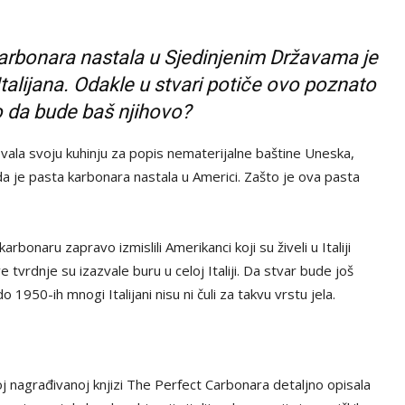
 karbonara nastala u Sjedinjenim Državama je
lijana. Odakle u stvari potiče ovo poznato
alo da bude baš njihovo?
dovala svoju kuhinju za popis nematerijalne baštine Uneska,
 da je pasta karbonara nastala u Americi. Zašto je ova pasta
rbonaru zapravo izmislili Amerikanci koji su živeli u Italiji
rdnje su izazvale buru u celoj Italiji. Da stvar bude još
do 1950-ih mnogi Italijani nisu ni čuli za takvu vrstu jela.
oj nagrađivanoj knjizi The Perfect Carbonara detaljno opisala