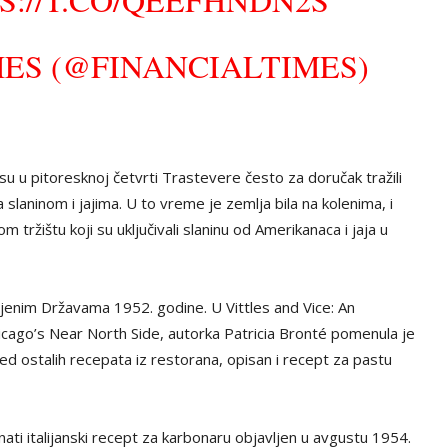
MES (@FINANCIALTIMES)
u u pitoresknoj četvrti Trastevere često za doručak tražili
a slaninom i jajima. U to vreme je zemlja bila na kolenima, i
m tržištu koji su uključivali slaninu od Amerikanaca i jaja u
njenim Državama 1952. godine. U Vittles and Vice: An
cago’s Near North Side, autorka Patricia Bronté pomenula je
ored ostalih recepata iz restorana, opisan i recept za pastu
ti italijanski recept za karbonaru objavljen u avgustu 1954.