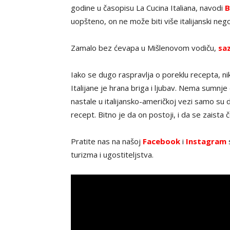
godine u časopisu La Cucina Italiana, navodi
B
uopšteno, on ne može biti više italijanski nego
Zamalo bez ćevapa u Mišlenovom vodiču,
saz
Iako se dugo raspravlja o poreklu recepta, nik
Italijane je hrana briga i ljubav. Nema sumnje 
nastale u italijansko-američkoj vezi samo su 
recept. Bitno je da on postoji, i da se zaista
Pratite nas na našoj
Facebook
i
Instagram
s
turizma i ugostiteljstva.