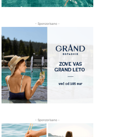
- Sponzorisano -
- Sponzorisano -