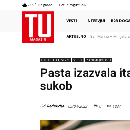
C
23.5
Belgrade
Pet. 7. avgust, 2026
VESTI
INTERVJUI
B2B DOGA
AKTUELNO
San Marino – Minijatura s
Local lore hunting – g
UGOSTITELJSTVO
VESTI
ZANIMLJIVOSTI
Pasta izazvala it
sukob
Od
Redakcija
05/04/2023
0
1837