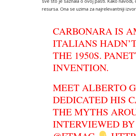
sve što je saznala o ovoj pasti. Kako navodi, o
resursa. Ona se uzima za najrelevantniji izvor 
CARBONARA IS A
ITALIANS HADN’T
THE 1950S. PANE
INVENTION.
MEET ALBERTO G
DEDICATED HIS 
THE MYTHS AROU
INTERVIEWED B
@FTMAG
HTTP