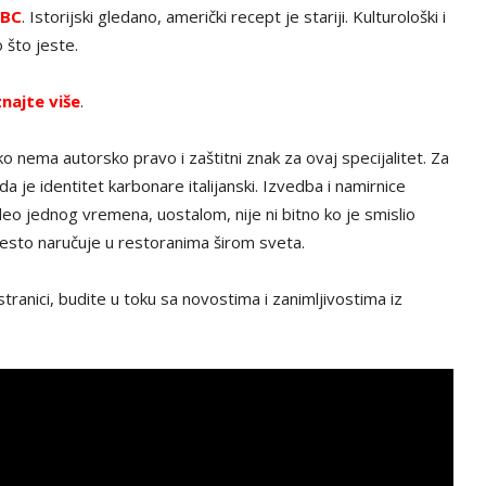
BC
. Istorijski gledano, američki recept je stariji. Kulturološki i
 što jeste.
najte više
.
o nema autorsko pravo i zaštitni znak za ovaj specijalitet. Za
da je identitet karbonare italijanski. Izvedba i namirnice
deo jednog vremena, uostalom, nije ni bitno ko je smislio
 često naručuje u restoranima širom sveta.
tranici, budite u toku sa novostima i zanimljivostima iz