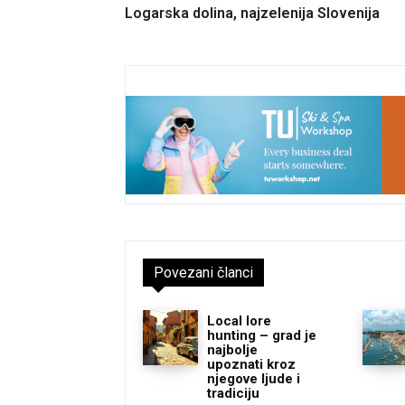
Logarska dolina, najzelenija Slovenija
Povezani članci
Local lore
hunting – grad je
najbolje
upoznati kroz
njegove ljude i
tradiciju