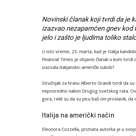
Novinski članak koji tvrdi da je
izazvao nezapamćen gnev kod Ita
jelo i zašto je ljudima toliko st
U isto vreme, 23. marta, kad je Italija kandi
Financial Times je objavio članak u kom tvrdi
izazvala italijansko-američki sukob?
Stručnjak za hranu Alberto Grandi tvrdi da su ka
neposredno nakon Drugog svetskog rata. Ove tv
gora, rekli su da su picu baš oni proslavili, da 
Italija na američki način
Eleonora Cozzella, priznata autorka je u svoj