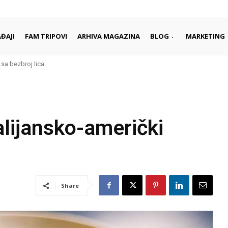
ĐAJI
FAM TRIPOVI
ARHIVA MAGAZINA
BLOG
MARKETING
a bezbroj lica
rad je najbolje upoznati kroz njegove ljude i tradiciju
alijansko-američki
Share