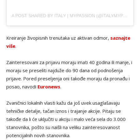
A POST SHARED BY ITALY | MYPASSION (@ITALYMYPASSION)
Kreiranje živopisnih trenutaka uz aktivan odmor,
saznajte
više
.
Zainteresovani za prijavu moraju imati 40 godina ili manje, i
moraju se preseliti najduže do 90 dana od podnošenja
prijave. Pored preseljenja oni takođe moraju da pronađu i
posao, navodi
Euronews
.
Zvaničnici lokalnih vlasti kažu da još uvek usaglašavaju
tehničke detalje, tačan iznos i trajanje akcije. Pitaju se
takođe da li će uključiti u akciju i malo veća sela do 3.000
stanovnika, pošto su naišli na veliku zainteresovanost
potencijalnih novih stanovnika.