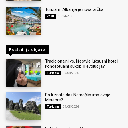
Turizam: Albanija je nova Grčka
19/04/2021
Vesti
Poslednje objave
Tradicionalni vs. lifestyle luksuzni hoteli –
konceptualni sukob ili evolucija?
10/08/2026
Turizam
Da li znate da i Nemačka ima svoje
Meteore?
09/08/2026
Turizam