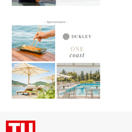
- Sponzorisano -