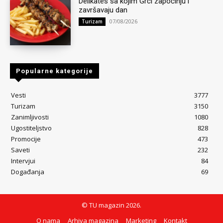
Delikates sa kojim Grci započinju i
završavaju dan
07/08/2026
Turizam
Popularne kategorije
Vesti
3777
Turizam
3150
Zanimljivosti
1080
Ugostiteljstvo
828
Promocije
473
Saveti
232
Intervjui
84
Događanja
69
© TU magazin 2026.
O nama
Arhiva magazina
Marketing
Kontakt