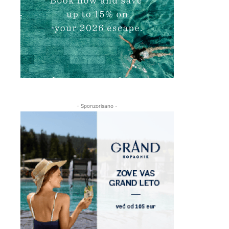
- Sponzorisano -