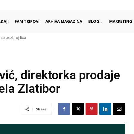
ĐAJI
FAM TRIPOVI
ARHIVA MAGAZINA
BLOG
MARKETING
 bezbroj lica
ad je najbolje upoznati kroz njegove ljude i tradiciju
ć, direktorka prodaje
ela Zlatibor
Share