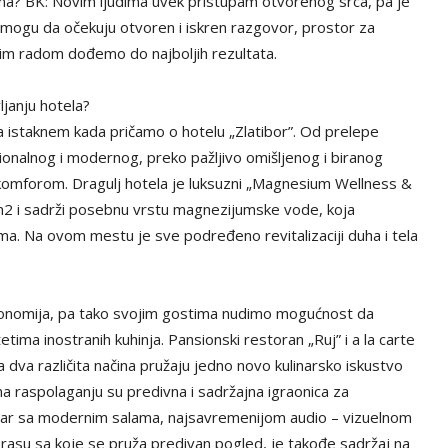
a? BK: Novim ljudima uvek pristupam otvorenog srca, pa je
 mogu da očekuju otvoren i iskren razgovor, prostor za
ičkim radom dođemo do najboljih rezultata.
ljanju hotela?
da istaknem kada pričamo o hotelu „Zlatibor”. Od prelepe
cionalnog i modernog, preko pažljivo omišljenog i biranog
 komforom. Dragulj hotela je luksuzni „Magnesium Wellness &
 m2 i sadrži posebnu vrstu magnezijumske vode, koja
ma. Na ovom mestu je sve podređeno revitalizaciji duha i tela
onomija, pa tako svojim gostima nudimo mogućnost da
itetima inostranih kuhinja. Pansionski restoran „Ruj” i a la carte
dva različita načina pružaju jedno novo kulinarsko iskustvo
a raspolaganju su predivna i sadržajna igraonica za
centar sa modernim salama, najsavremenijom audio – vizuelnom
asu sa koje se pruža predivan pogled, je takođe sadržaj na