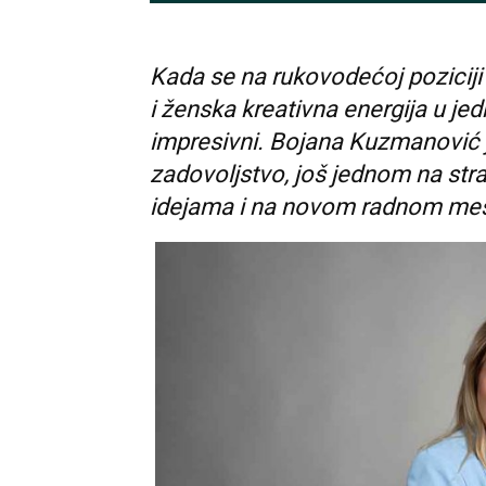
Kada se na rukovodećoj poziciji
i ženska kreativna energija u jed
impresivni. Bojana Kuzmanović je
zadovoljstvo, još jednom na st
idejama i na novom radnom me