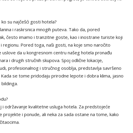
 ko su najčešći gosti hotela?
planina i raskrsnica mnogih puteva. Tako da, pored
vak, često imamo i tranzitne goste, kao i inostrane turiste koji
ji i regionu. Pored toga, naši gosti, na koje smo naročito
u sve uslove da u kongresnom centru našeg hotela pronađu
a i drugih stručnih skupova. Spoj odlične lokacije,
nudi, profesionalnog i stručnog osoblja, predstavlja savršeno
 Kada se tome pridodaju prirodne lepote i dobra klima, jasno
 bildinga.
iodu?
oj i održavanje kvalitetne usluga hotela. Za predstojeće
 projekte i ponude, ali neka za sada ostane na tome, kako
čitaocima.