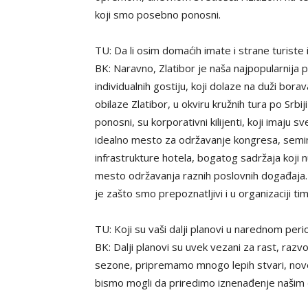
koji smo posebno ponosni.
TU: Da li osim domaćih imate i strane turiste i
BK: Naravno, Zlatibor je naša najpopularnija 
individualnih gostiju, koji dolaze na duži bora
obilaze Zlatibor, u okviru kružnih tura po Srbi
ponosni, su korporativni kilijenti, koji imaj
idealno mesto za održavanje kongresa, seminar
infrastrukture hotela, bogatog sadržaja koji 
mesto održavanja raznih poslovnih događaja.
je zašto smo prepoznatljivi i u organizaciji tim
TU: Koji su vaši dalji planovi u narednom per
BK: Dalji planovi su uvek vezani za rast, razv
sezone, pripremamo mnogo lepih stvari, nove
bismo mogli da priredimo iznenađenje našim 