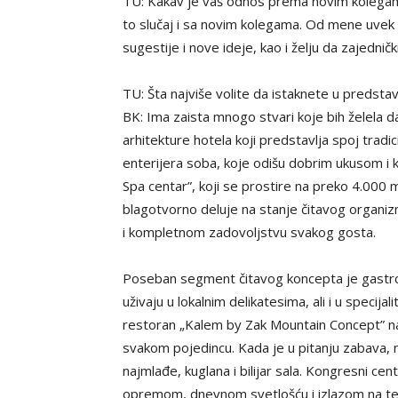
TU: Kakav je vaš odnos prema novim kolegam
to slučaj i sa novim kolegama. Od mene uvek
sugestije i nove ideje, kao i želju da zajedn
TU: Šta najviše volite da istaknete u predstav
BK: Ima zaista mnogo stvari koje bih želela 
arhitekture hotela koji predstavlja spoj tradi
enterijera soba, koje odišu dobrim ukusom i
Spa centar”, koji se prostire na preko 4.000
blagotvorno deluje na stanje čitavog organiz
i kompletnom zadovoljstvu svakog gosta.
Poseban segment čitavog koncepta je gastr
uživaju u lokalnim delikatesima, ali i u specijal
restoran „Kalem by Zak Mountain Concept” na 
svakom pojedincu. Kada je u pitanju zabava, n
najmlađe, kuglana i bilijar sala. Kongresni 
opremom, dnevnom svetlošću i izlazom na ter