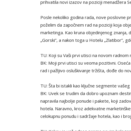
prihvatila novi izazov na poziciji menadžera 
Posle nekoliko godina rada, nove poslovne pr
poželim da započnem rad na poziciji koja obje
marketinga. Kao kruna objedinjenog znanja, do
„Gorski”, a nakon toga u Hotelu „Zlatibor”, gd
TU: Koji su Vaši prvi utisci na novom radnom
BK: Moji prvi utisci su veoma pozitivni. Oseća 
rad i pažljivo osluškivanje tržišta, dođe do no
TU: Šta bi istakli kao ključne segmente vaše
BK: Uvek se trudim da dobro upoznam destinaci
napravila najbolje ponude i pakete, koji zadov
hotela. Naravno, kroz adekvatne marketinške 
celokupnu ponudu i sadržaje hotela, kao i bro