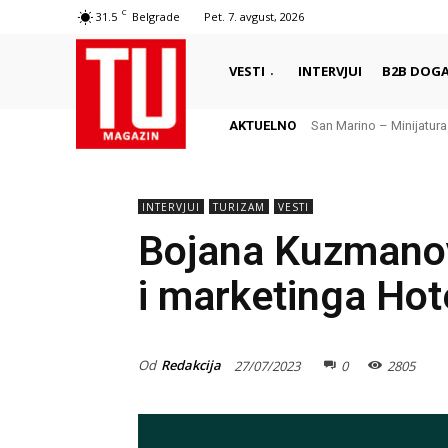
C
31.5
Belgrade
Pet. 7. avgust, 2026
VESTI
INTERVJUI
B2B DOGA
AKTUELNO
San Marino – Minijatura sa
Local lore hunting – gr
INTERVJUI
TURIZAM
VESTI
Bojana Kuzmanovi
i marketinga Hot
Od
Redakcija
27/07/2023
0
2805