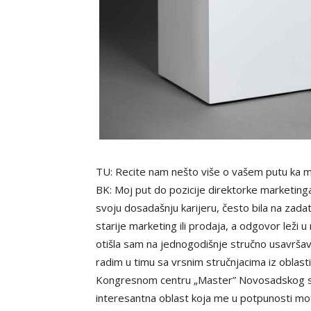
TU: Recite nam nešto više o vašem putu ka m
BK: Moj put do pozicije direktorke marketing
svoju dosadašnju karijeru, često bila na zada
starije marketing ili prodaja, a odgovor leži 
otišla sam na jednogodišnje stručno usavršava
radim u timu sa vrsnim stručnjacima iz oblasti
Kongresnom centru „Master” Novosadskog saj
interesantna oblast koja me u potpunosti mot