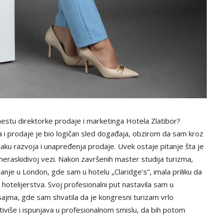
estu direktorke prodaje i marketinga Hotela Zlatibor?
a i prodaje je bio logičan sled događaja, obzirom da sam kroz
taku razvoja i unapređenja prodaje. Uvek ostaje pitanje šta je
u neraskidivoj vezi. Nakon završenih master studija turizma,
nje u London, gde sam u hotelu „Claridge’s”, imala priliku da
 hotelijerstva. Svoj profesionalni put nastavila sam u
ma, gde sam shvatila da je kongresni turizam vrlo
iviše i ispunjava u profesionalnom smislu, da bih potom