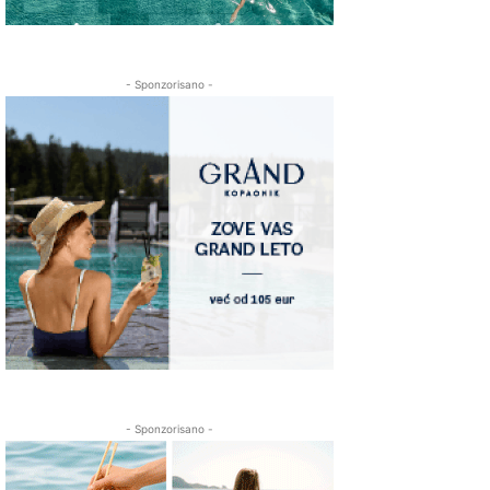
- Sponzorisano -
- Sponzorisano -