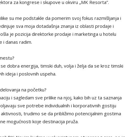
Sektora za kongrese i skupove u okviru „MK Resorta”.
ilike su me podstakle da pomerim svoj fokus razmišljanja i
dinjuje sva moja dotadašnja znanja iz oblasti prodaje i
šla je pozicija direktorke prodaje i marketinga u hotelu
e i danas radim.
 mestu?
se dobra energija, timski duh, volja i želja da se kroz timski
vih ideja i poslovnih uspeha.
g delovanja na početku?
ju i sagledam sve prilike na njoj, kako bih uz ta saznanja
oljavaju sve potrebe individualnih i korporativnih gostiju
aktivnosti, trudimo se da približimo potencijalnim gostima
jne mogućnosti koje destinacija pruža.