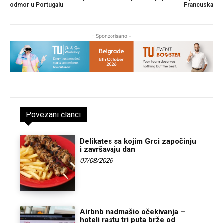
odmor u Portugalu
Francuska
- Sponzorisano -
Povezani članci
Delikates sa kojim Grci započinju
i završavaju dan
07/08/2026
Airbnb nadmašio očekivanja –
hoteli rastu tri puta brže od