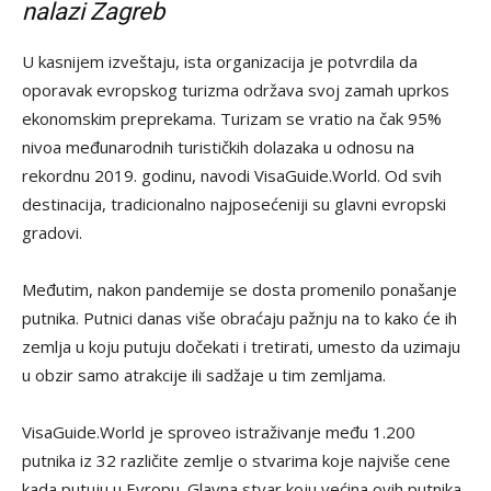
nalazi Zagreb
U kasnijem izveštaju, ista organizacija je potvrdila da
oporavak evropskog turizma održava svoj zamah uprkos
ekonomskim preprekama. Turizam se vratio na čak 95%
nivoa međunarodnih turističkih dolazaka u odnosu na
rekordnu 2019. godinu, navodi VisaGuide.World. Od svih
destinacija, tradicionalno najposećeniji su glavni evropski
gradovi.
Međutim, nakon pandemije se dosta promenilo ponašanje
putnika. Putnici danas više obraćaju pažnju na to kako će ih
zemlja u koju putuju dočekati i tretirati, umesto da uzimaju
u obzir samo atrakcije ili sadžaje u tim zemljama.
VisaGuide.World je sproveo istraživanje među 1.200
putnika iz 32 različite zemlje o stvarima koje najviše cene
kada putuju u Evropu. Glavna stvar koju većina ovih putnika