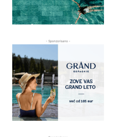
- Sponzorisano -