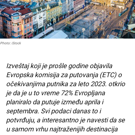
Photo: iStock
Izveštaj koji je prošle godine objavila
Evropska komisija za putovanja (ETC) o
očekivanjima putnika za leto 2023. otkrio
je da je u to vreme 72% Evropljana
planiralo da putuje između aprila i
septembra. Svi podaci danas to i
potvrđuju, a interesantno je navesti da se
u samom vrhu najtraženijih destinacija