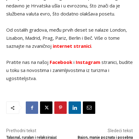
nedavno je Hrvatska ušla i u evrozonu, što znači da je
službena valuta evro, što dodatno olakšava posetu.
Od ostalih gradova, među prvih deset se nalaze London,
Lisabon, Madrid, Prag, Pariz, Berlin i Beč. Više o tome
saznajte na zvaničnoj
internet stranici
.
Pratite nas na našoj
Facebook
i
Instagram
stranici, budite
u toku sa novostima i zanimljivostima iz turizma i
ugostiteljstva.
Prethodni tekst
Sledeći tekst
Talasnal, ruralan i relaksirajuć
Bajon, manje poznata i posebna