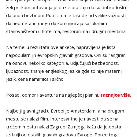
želi prilikom putovanja je da se osećaju da su dobrodošli i
da budu bezbedni. Putnicima je takođe od velike važnosti
da neometano mogu da komuniciraju sa lokalnim
stanovništvom u hotelima, restoranima i drugim mestima.
Na temelju rezultata ove ankete, napravljena je lista
najpopularnijih evropskih glavnih gradova. Oni su rangirani
na osnovu nekoliko kategorija, uključujući bezbednost,
ljubaznost, znanje engleskog jezika gde to nije maternji
jezik, cena namirnica i slično.
Posao, odmor i avantura na najlepšoj planini,
saznajte više
.
Najbolji glavni grad u Evropi je Amsterdam, a na drugom
mestu se nalazi Rim. Interesantno je navesti da se na
trećem mestu nalazi Zagreb. Za njega kažu da je dosta
jeftiniji od ostalih glavnih gradova Evrope. Pored toga,