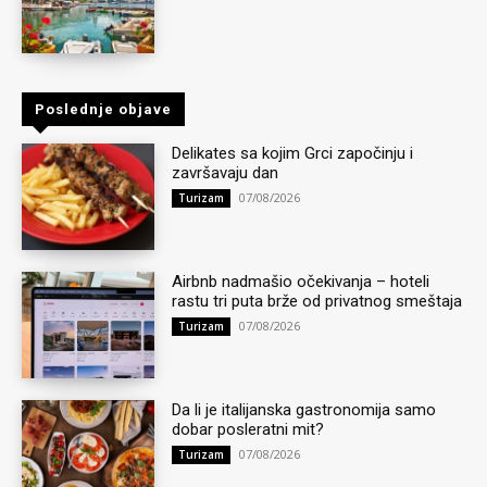
Poslednje objave
Delikates sa kojim Grci započinju i
završavaju dan
07/08/2026
Turizam
Airbnb nadmašio očekivanja – hoteli
rastu tri puta brže od privatnog smeštaja
07/08/2026
Turizam
Da li je italijanska gastronomija samo
dobar posleratni mit?
07/08/2026
Turizam