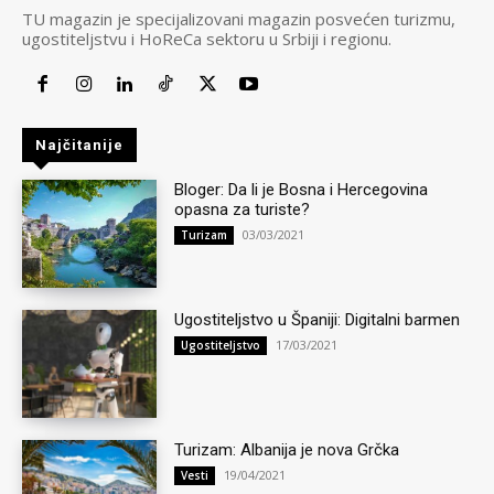
TU magazin je specijalizovani magazin posvećen turizmu,
ugostiteljstvu i HoReCa sektoru u Srbiji i regionu.
Najčitanije
Bloger: Da li je Bosna i Hercegovina
opasna za turiste?
03/03/2021
Turizam
Ugostiteljstvo u Španiji: Digitalni barmen
17/03/2021
Ugostiteljstvo
Turizam: Albanija je nova Grčka
19/04/2021
Vesti