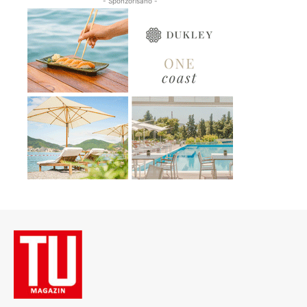
- Sponzorisano -