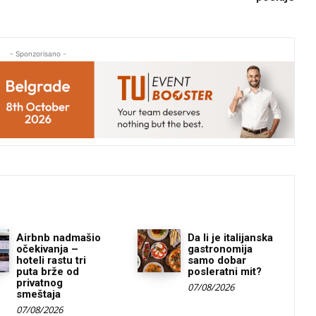
- Sponzorisano -
Airbnb nadmašio
Da li je italijanska
očekivanja –
gastronomija
hoteli rastu tri
samo dobar
puta brže od
posleratni mit?
privatnog
07/08/2026
smeštaja
07/08/2026