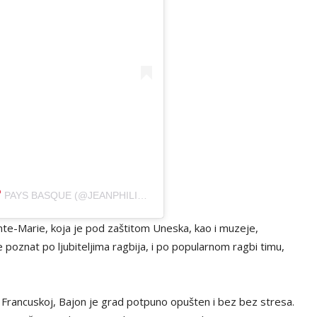
PAYS BASQUE (@JEANPHILIPPEJUBERA)
ainte-Marie, koja je pod zaštitom Uneska, kao i muzeje,
e poznat po ljubiteljima ragbija, i po popularnom ragbi timu,
u Francuskoj, Bajon je grad potpuno opušten i bez bez stresa.