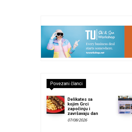
Povezani članci
Delikates sa
kojim Grci
započinju i
završavaju dan
07/08/2026