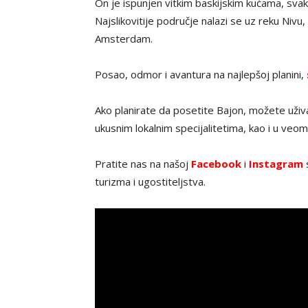
On je ispunjen vitkim baskijskim kućama, sva
Najslikovitije područje nalazi se uz reku Nivu,
Amsterdam.
Posao, odmor i avantura na najlepšoj planini,
Ako planirate da posetite Bajon, možete uživa
ukusnim lokalnim specijalitetima, kao i u veo
Pratite nas na našoj
Facebook
i
Instagram
turizma i ugostiteljstva.