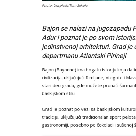
Photo: Unsplash/Tom Sekula
Bajon se nalazi na jugozapadu F
Adur i poznat je po svom istori
jedinstvenoj arhitekturi. Grad je
departmanu Atlantski Pirineji
Bajon (Bayonne) ima bogatu istoriju koja datira
civilizacija, uključujući Rimljane, Vizigote i M
stari deo grada, gde možete pronaći šarmantne
baskijskom stilu.
Grad je poznat po vezi sa baskijskom kulturom
tradiciju, uključujući tradicionalan sport pelot
gastronomiji, posebno po čokoladi i sušenoj 