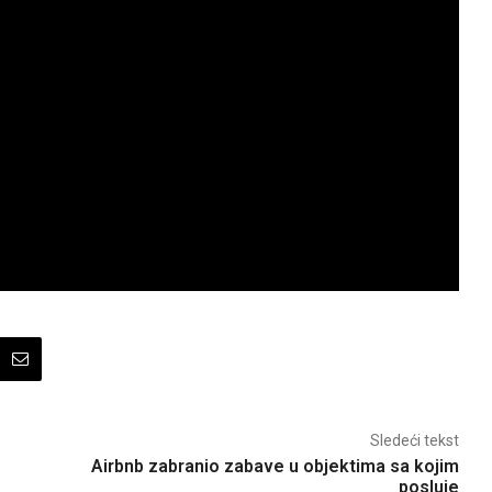
Sledeći tekst
e
Airbnb zabranio zabave u objektima sa kojim
posluje