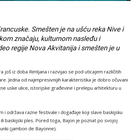
rancuske. Smešten je na ušću reka Nive i
jskom značaju, kulturnom nasleđu i
 deo regije Nova Akvitanija i smešten je u
 još iz doba Rimljana i razvijao se pod uticajem različitih
avare. Jedna od najimpresivnijih karakteristika je dobro očuvani
 uske ulice, istorijske građevine i prelepu arhitekturu u
 i održava razne festivale i događaje koji slave baskijsku
a ili baskijski ples. Pored toga, Bajon je poznat po svojoj
šunki (jambon de Bayonne).