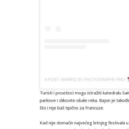
A POST SHARED BY PHOTOGRAPHE PRO
Turisti i posetioci mogu istražiti katedralu S
parkove i slikovite obale reka. Bajon je takođ
što i nije baš tipično za Francuze.
Kad nije domaćin najvećeg letnjeg festivala 