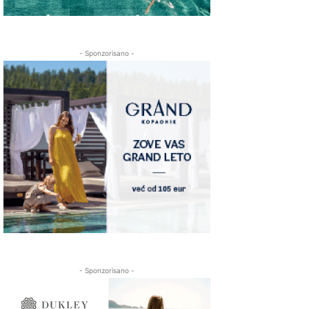
- Sponzorisano -
- Sponzorisano -