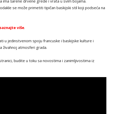
ka ima šarene drvene grede i vrata u svim bojama.
 odakle se može primetiti tipičan baskijski stil koji podseća na
saznajte više
.
ti u jedinstvenom spoju francuske i baskijske kulture i
ma živahnoj atmosferi grada.
stranici, budite u toku sa novostima i zanimljivostima iz