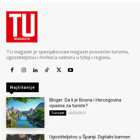
TU magazin je specijalizovani magazin posvećen turizmu,
ugostiteljstvu i HoReCa sektoru u Srbiji i regionu.
Najčitanije
Bloger: Da li je Bosna i Hercegovina
opasna za turiste?
03/03/2021
Turizam
Ugostiteljstvo u Španiji: Digitalni barmen