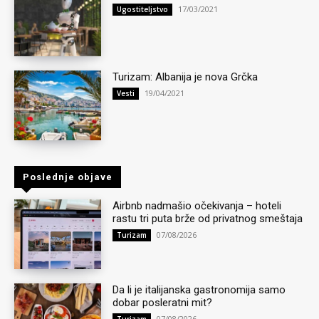
17/03/2021
Ugostiteljstvo
Turizam: Albanija je nova Grčka
19/04/2021
Vesti
Poslednje objave
Airbnb nadmašio očekivanja – hoteli
rastu tri puta brže od privatnog smeštaja
07/08/2026
Turizam
Da li je italijanska gastronomija samo
dobar posleratni mit?
07/08/2026
Turizam