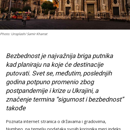
Photo: Unsplash/ Samir Kharrat
Bezbednost je najvažnija briga putnika
kad planiraju na koje će destinacije
putovati. Svet se, međutim, poslednjih
godina potpuno promenio zbog
postpandemije i krize u Ukrajini, a
značenje termina “sigurnost i bezbednost”
takođe
Poznata internet stranica o državama i gradovima,
Numbeo, na temelju podataka svojih korisnika meri indeks