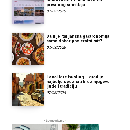
hoteli rastu tri puta brže od
privatnog smeštaja
07/08/2026
Da li je italijanska gastronomija
samo dobar posleratni mit?
07/08/2026
Local lore hunting – grad je
najbolje upoznati kroz njegove
ljude i tradiciju
07/08/2026
- Sponzorisano -