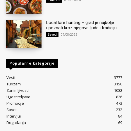
Local lore hunting – grad je najbolje
upoznati kroz njegove ljude i tradiciju
07/08/2026
Saveti
Popularne kategorije
Vesti
3777
Turizam
3150
Zanimljivosti
1082
Ugostiteljstvo
826
Promocije
473
Saveti
232
Intervjui
84
Događanja
69