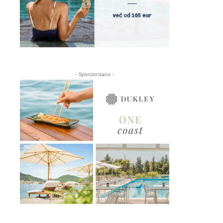
- Sponzorisano -