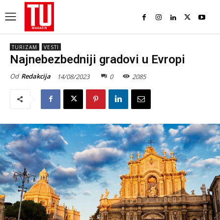
TURIZAM
VESTI
Najnebezbedniji gradovi u Evropi
Od
Redakcija
14/08/2023
0
2085