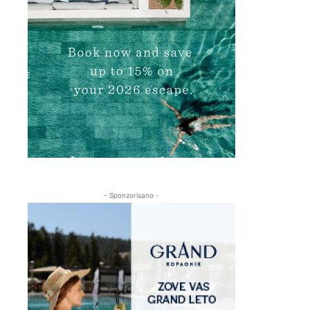
- Sponzorisano -