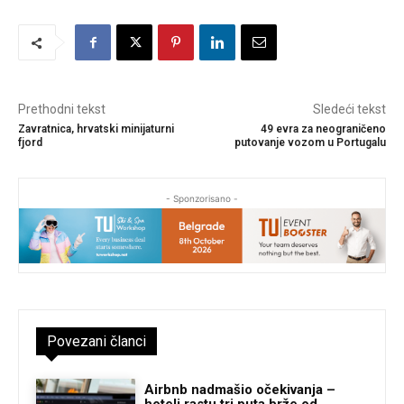
Prethodni tekst
Sledeći tekst
Zavratnica, hrvatski minijaturni
49 evra za neograničeno
fjord
putovanje vozom u Portugalu
- Sponzorisano -
Povezani članci
Airbnb nadmašio očekivanja –