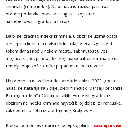
kriminala (crime index). Na osnovu istraživanja i nakon
obrade podataka, pravi se rang lista koji su to
najnebezbedniji gradovi u Evropi.
Da bi se izračnao indeks kriminala, u obzir se uzima opšta
percepcija korisnika o visini kriminala, osećaj sigurnosti
tokom dana i noći u nekom mestu, zabrinutost u vezi
moguće krađe, pljačke, fizičkog napada ili diskriminacije na
temelju boje kože, etičke pripadnosti, pola ili vere.
Na prvom sa najvećim indeksom kriminala u 2023. godini
nalazi se Katanija sa Sicilije, sledi francuski Marsej i britanski
Birmingem. Među 20 najopasnijih evropskih gradova s
obzirom na indeks kriminala najveći broj dolazi iz Francuske,
čak sedam, a četiri iz Ujedinjenog Kraljevstva.
Posao, odmor i avantura na najlepšoj planini,
saznajte više
.