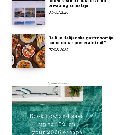
hoteli rastu tri puta brže od
privatnog smeštaja
07/08/2026
Da li je italijanska gastronomija
samo dobar posleratni mit?
07/08/2026
- Sponzorisano -