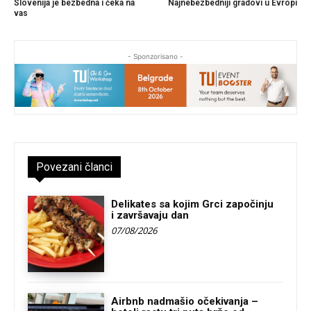
Slovenija je bezbedna i čeka na
Najnebezbedniji gradovi u Evropi
vas
- Sponzorisano -
Povezani članci
Delikates sa kojim Grci započinju
i završavaju dan
07/08/2026
Airbnb nadmašio očekivanja –