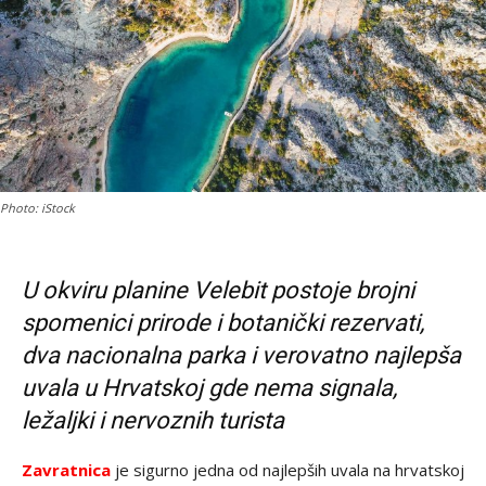
Photo: iStock
U okviru planine Velebit postoje brojni
spomenici prirode i botanički rezervati,
dva nacionalna parka i verovatno najlepša
uvala u Hrvatskoj gde nema signala,
ležaljki i nervoznih turista
Zavratnica
je sigurno jedna od najlepših uvala na hrvatskoj