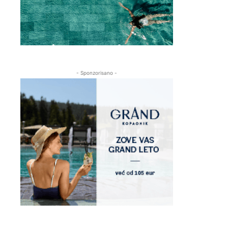
- Sponzorisano -