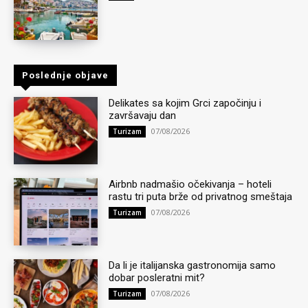
Poslednje objave
Delikates sa kojim Grci započinju i
završavaju dan
07/08/2026
Turizam
Airbnb nadmašio očekivanja – hoteli
rastu tri puta brže od privatnog smeštaja
07/08/2026
Turizam
Da li je italijanska gastronomija samo
dobar posleratni mit?
07/08/2026
Turizam