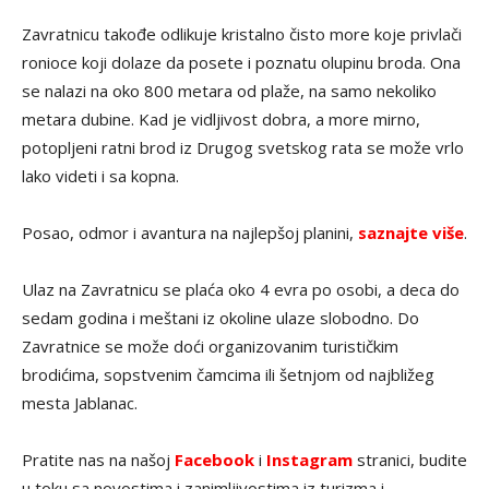
Zavratnicu takođe odlikuje kristalno čisto more koje privlači
ronioce koji dolaze da posete i poznatu olupinu broda. Ona
se nalazi na oko 800 metara od plaže, na samo nekoliko
metara dubine. Kad je vidljivost dobra, a more mirno,
potopljeni ratni brod iz Drugog svetskog rata se može vrlo
lako videti i sa kopna.
Posao, odmor i avantura na najlepšoj planini,
saznajte više
.
Ulaz na Zavratnicu se plaća oko 4 evra po osobi, a deca do
sedam godina i meštani iz okoline ulaze slobodno. Do
Zavratnice se može doći organizovanim turističkim
brodićima, sopstvenim čamcima ili šetnjom od najbližeg
mesta Jablanac.
Pratite nas na našoj
Facebook
i
Instagram
stranici, budite
u toku sa novostima i zanimljivostima iz turizma i