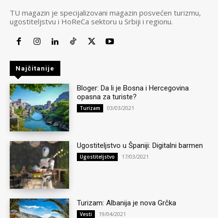
TU magazin je specijalizovani magazin posvećen turizmu,
ugostiteljstvu i HoReCa sektoru u Srbiji i regionu.
Najčitanije
Bloger: Da li je Bosna i Hercegovina
opasna za turiste?
03/03/2021
Turizam
Ugostiteljstvo u Španiji: Digitalni barmen
17/03/2021
Ugostiteljstvo
Turizam: Albanija je nova Grčka
19/04/2021
Vesti