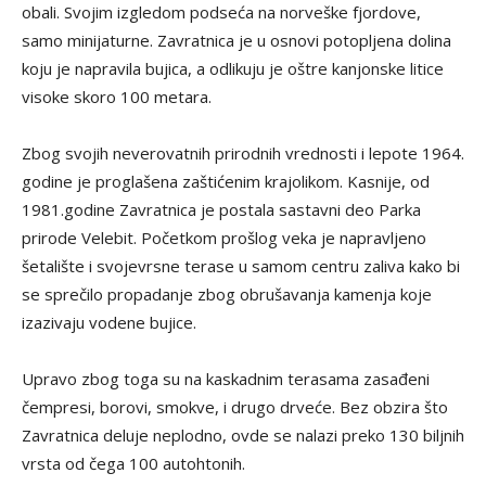
obali. Svojim izgledom podseća na norveške fjordove,
samo minijaturne. Zavratnica je u osnovi potopljena dolina
koju je napravila bujica, a odlikuju je oštre kanjonske litice
visoke skoro 100 metara.
Zbog svojih neverovatnih prirodnih vrednosti i lepote 1964.
godine je proglašena zaštićenim krajolikom. Kasnije, od
1981.godine Zavratnica je postala sastavni deo Parka
prirode Velebit. Početkom prošlog veka je napravljeno
šetalište i svojevrsne terase u samom centru zaliva kako bi
se sprečilo propadanje zbog obrušavanja kamenja koje
izazivaju vodene bujice.
Upravo zbog toga su na kaskadnim terasama zasađeni
čempresi, borovi, smokve, i drugo drveće. Bez obzira što
Zavratnica deluje neplodno, ovde se nalazi preko 130 biljnih
vrsta od čega 100 autohtonih.