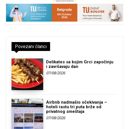
- Sponzorisano -
Povezani članci
Delikates sa kojim Grci započinju
i završavaju dan
07/08/2026
Airbnb nadmašio očekivanja –
hoteli rastu tri puta brže od
privatnog smeštaja
07/08/2026