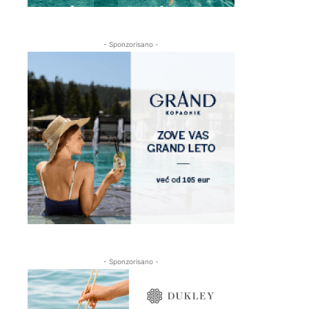
- Sponzorisano -
- Sponzorisano -