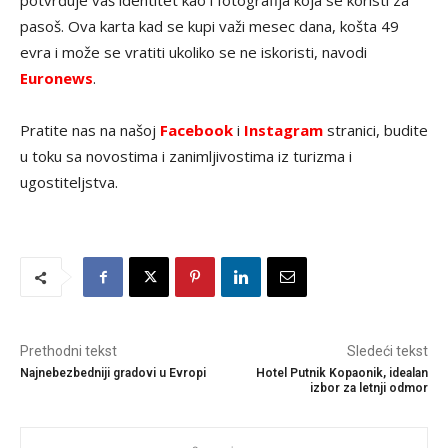
potvrđuje vaš identitet kao i fotografija koja se koristi za
pasoš. Ova karta kad se kupi važi mesec dana, košta 49
evra i može se vratiti ukoliko se ne iskoristi, navodi
Euronews
.
Pratite nas na našoj
Facebook
i
Instagram
stranici, budite
u toku sa novostima i zanimljivostima iz turizma i
ugostiteljstva.
Prethodni tekst
Sledeći tekst
Najnebezbedniji gradovi u Evropi
Hotel Putnik Kopaonik, idealan
izbor za letnji odmor