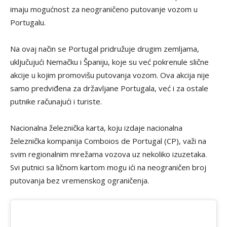
imaju mogućnost za neograničeno putovanje vozom u
Portugalu.
Na ovaj način se Portugal pridružuje drugim zemljama,
uključujući Nemačku i Španiju, koje su već pokrenule slične
akcije u kojim promovišu putovanja vozom. Ova akcija nije
samo predviđena za državljane Portugala, već i za ostale
putnike računajući i turiste.
Nacionalna železnička karta, koju izdaje nacionalna
železnička kompanija Comboios de Portugal (CP), važi na
svim regionalnim mrežama vozova uz nekoliko izuzetaka.
Svi putnici sa ličnom kartom mogu ići na neograničen broj
putovanja bez vremenskog ograničenja.