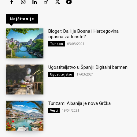
Najčitanije
Bloger: Da li je Bosna i Hercegovina
opasna za turiste?
03/03/2021
Turizam
Ugostiteljstvo u Španiji: Digitalni barmen
17/03/2021
Ugostiteljstvo
Turizam: Albanija je nova Grčka
19/04/2021
Vesti