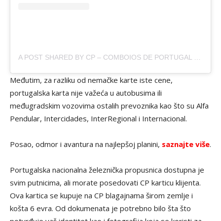
A POST SHARED BY CP – COMBOIOS DE PORTUGAL (@CP_COMBOIOSDEPORTUGAL)
Međutim, za razliku od nemačke karte iste cene,
portugalska karta nije važeća u autobusima ili
međugradskim vozovima ostalih prevoznika kao što su Alfa
Pendular, Intercidades, InterRegional i Internacional.
Posao, odmor i avantura na najlepšoj planini,
saznajte više
.
Portugalska nacionalna železnička propusnica dostupna je
svim putnicima, ali morate posedovati CP karticu klijenta.
Ova kartica se kupuje na CP blagajnama širom zemlje i
košta 6 evra. Od dokumenata je potrebno bilo šta što