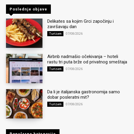
Poslednje objave
Delikates sa kojim Grci započinju i
završavaju dan
07/08/2026
Turizam
Airbnb nadmašio očekivanja – hoteli
rastu tri puta brže od privatnog smeštaja
07/08/2026
Turizam
Da li je italijanska gastronomija samo
dobar posleratni mit?
07/08/2026
Turizam
Popularne kategorije