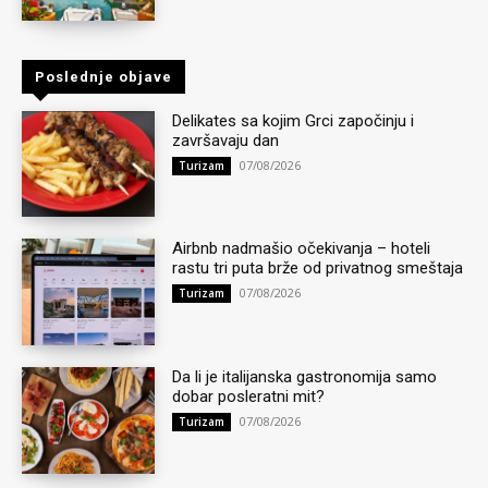
Poslednje objave
Delikates sa kojim Grci započinju i
završavaju dan
07/08/2026
Turizam
Airbnb nadmašio očekivanja – hoteli
rastu tri puta brže od privatnog smeštaja
07/08/2026
Turizam
Da li je italijanska gastronomija samo
dobar posleratni mit?
07/08/2026
Turizam