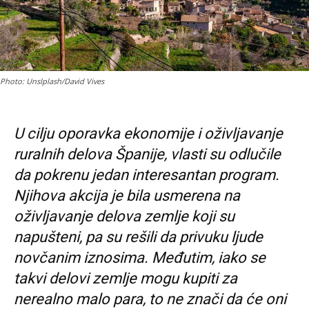
Photo: Unslplash/David Vives
U cilju oporavka ekonomije i oživljavanje
ruralnih delova Španije, vlasti su odlučile
da pokrenu jedan interesantan program.
Njihova akcija je bila usmerena na
oživljavanje delova zemlje koji su
napušteni, pa su rešili da privuku ljude
novčanim iznosima. Međutim, iako se
takvi delovi zemlje mogu kupiti za
nerealno malo para, to ne znači da će oni