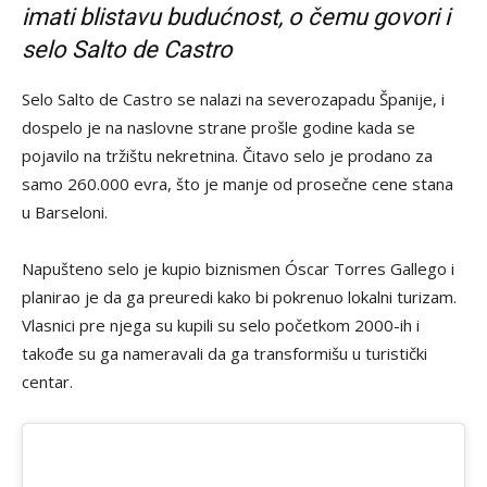
imati blistavu budućnost, o čemu govori i
selo Salto de Castro
Selo Salto de Castro se nalazi na severozapadu Španije, i
dospelo je na naslovne strane prošle godine kada se
pojavilo na tržištu nekretnina. Čitavo selo je prodano za
samo 260.000 evra, što je manje od prosečne cene stana
u Barseloni.
Napušteno selo je kupio biznismen Óscar Torres Gallego i
planirao je da ga preuredi kako bi pokrenuo lokalni turizam.
Vlasnici pre njega su kupili su selo početkom 2000-ih i
takođe su ga nameravali da ga transformišu u turistički
centar.