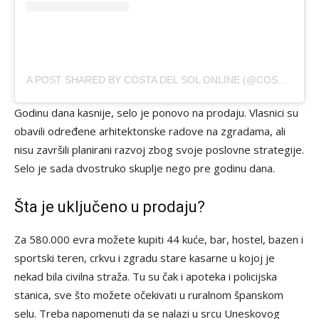
A POST SHARED BY COSTA DEL SOL ONLINE (@COSTADELSOLONLINE)
Godinu dana kasnije, selo je ponovo na prodaju. Vlasnici su
obavili određene arhitektonske radove na zgradama, ali
nisu završili planirani razvoj zbog svoje poslovne strategije.
Selo je sada dvostruko skuplje nego pre godinu dana.
Šta je uključeno u prodaju?
Za 580.000 evra možete kupiti 44 kuće, bar, hostel, bazen i
sportski teren, crkvu i zgradu stare kasarne u kojoj je
nekad bila civilna straža. Tu su čak i apoteka i policijska
stanica, sve što možete očekivati ​​u ruralnom španskom
selu. Treba napomenuti da se nalazi u srcu Uneskovog