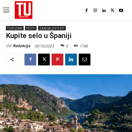
TURIZAM
VESTI
ZANIMLJIVOSTI
Kupite selo u Španiji
Od
Redakcija
30/10/2023
0
1748