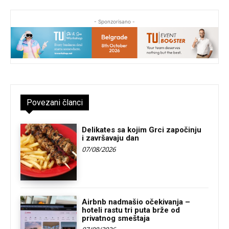
- Sponzorisano -
Povezani članci
Delikates sa kojim Grci započinju
i završavaju dan
07/08/2026
Airbnb nadmašio očekivanja –
hoteli rastu tri puta brže od
privatnog smeštaja