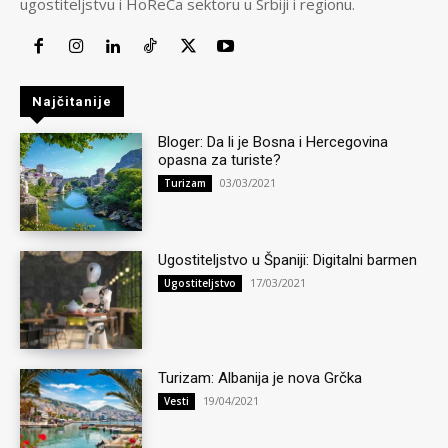
ugostiteljstvu i HoReCa sektoru u Srbiji i regionu.
Najčitanije
Bloger: Da li je Bosna i Hercegovina
opasna za turiste?
03/03/2021
Turizam
Ugostiteljstvo u Španiji: Digitalni barmen
17/03/2021
Ugostiteljstvo
Turizam: Albanija je nova Grčka
19/04/2021
Vesti