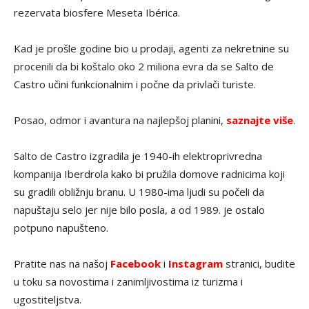
rezervata biosfere Meseta Ibérica.
Kad je prošle godine bio u prodaji, agenti za nekretnine su
procenili da bi koštalo oko 2 miliona evra da se Salto de
Castro učini funkcionalnim i počne da privlači turiste.
Posao, odmor i avantura na najlepšoj planini,
saznajte više
.
Salto de Castro izgradila je 1940-ih elektroprivredna
kompanija Iberdrola kako bi pružila domove radnicima koji
su gradili obližnju branu. U 1980-ima ljudi su počeli da
napuštaju selo jer nije bilo posla, a od 1989. je ostalo
potpuno napušteno.
Pratite nas na našoj
Facebook
i
Instagram
stranici, budite
u toku sa novostima i zanimljivostima iz turizma i
ugostiteljstva.