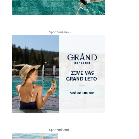
- Sponzorisano -
- Sponzorisano -