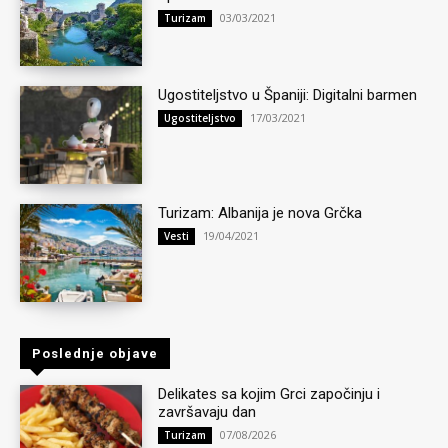
03/03/2021
Turizam
Ugostiteljstvo u Španiji: Digitalni barmen
17/03/2021
Ugostiteljstvo
Turizam: Albanija je nova Grčka
19/04/2021
Vesti
Poslednje objave
Delikates sa kojim Grci započinju i
završavaju dan
07/08/2026
Turizam