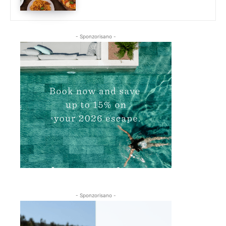
- Sponzorisano -
- Sponzorisano -