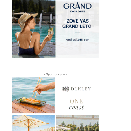
- Sponzorisano -