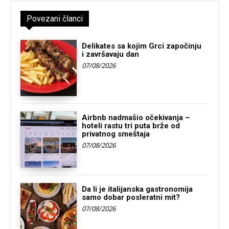
Povezani članci
Delikates sa kojim Grci započinju
i završavaju dan
07/08/2026
Airbnb nadmašio očekivanja –
hoteli rastu tri puta brže od
privatnog smeštaja
07/08/2026
Da li je italijanska gastronomija
samo dobar posleratni mit?
07/08/2026