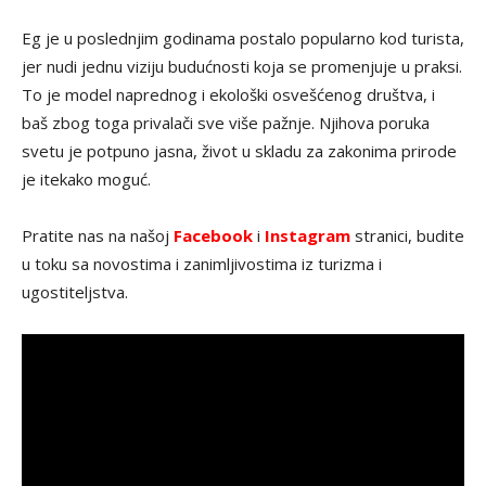
Eg je u poslednjim godinama postalo popularno kod turista,
jer nudi jednu viziju budućnosti koja se promenjuje u praksi.
To je model naprednog i ekološki osvešćenog društva, i
baš zbog toga privalači sve više pažnje. Njihova poruka
svetu je potpuno jasna, život u skladu za zakonima prirode
je itekako moguć.
Pratite nas na našoj
Facebook
i
Instagram
stranici, budite
u toku sa novostima i zanimljivostima iz turizma i
ugostiteljstva.