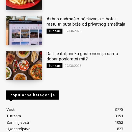
Airbnb nadmašio očekivanja – hoteli
rastu tri puta brže od privatnog smeštaja
07/08/2026
Turizam
Da li je italijanska gastronomija samo
dobar posleratni mit?
07/08/2026
Turizam
Popularne kategorije
Vesti
3778
Turizam
3151
Zanimljivosti
1082
Ugostiteljstvo
827