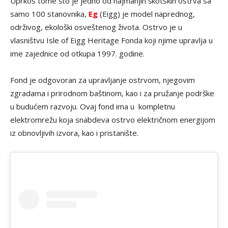
Uprkos tome što je jedno od najmanjih škotskih ostrva sa
samo 100 stanovnika,
Eg
(Eigg) je model naprednog,
održivog, ekološki osveštenog života. Ostrvo je u
vlasništvu Isle of Eigg Heritage Fonda koji njime upravlja u
ime zajednice od otkupa 1997. godine.
Fond je odgovoran za upravljanje ostrvom, njegovim
zgradama i prirodnom baštinom, kao i za pružanje podrške
u budućem razvoju. Ovaj fond ima u kompletnu
elektromrežu koja snabdeva ostrvo električnom energijom
iz obnovljivih izvora, kao i pristanište.