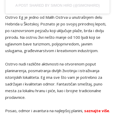
A POST SHARED BY SIMON HIRD (@SIMONHIRD)
Ostrvo Eg je jedno od Malih Ostrva u unutrašnjem delu
Hebrida u Škotskoj. Poznato je po svojoj prirodnoj lepoti,
po raznovrsnom pejzažu koji uključuje plaže, brda i divlju
prirodu. Na ostrvu živi nešto manje od 100 ljudi koji se
uglavnom bave turizmom, poljoprivredom, javnim
uslugama, građevinarstvom i kreativnom industrijom.
Ostrvo nudi različite aktivnosti na otvorenom poput
planinarenja, posmatranja divljih životinja i istraživanja
istorijskih lokaliteta. Eg ima sve što vam je potrebno za
sadržajan i kvalitetan odmor. Fantastičan smeštaj, puno
mesta za lokalnu hranu i piće, kao i brojne tradicionalne
prodavnice.
Posao, odmor i avantura na najlepšoj planini,
saznajte više
.