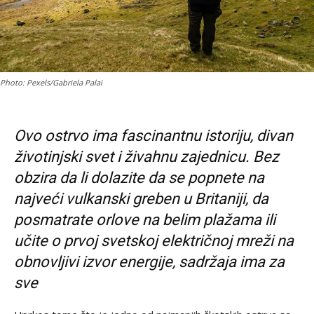
Photo: Pexels/Gabriela Palai
Ovo ostrvo ima fascinantnu istoriju, divan
životinjski svet i živahnu zajednicu. Bez
obzira da li dolazite da se popnete na
najveći vulkanski greben u Britaniji, da
posmatrate orlove na belim plažama ili
učite o prvoj svetskoj električnoj mreži na
obnovljivi izvor energije, sadržaja ima za
sve