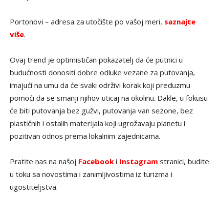
Portonovi – adresa za utočište po vašoj meri,
saznajte
više
.
Ovaj trend je optimističan pokazatelj da će putnici u
budućnosti donositi dobre odluke vezane za putovanja,
imajući na umu da će svaki održivi korak koji preduzmu
pomoći da se smanji njihov uticaj na okolinu. Dakle, u fokusu
će biti putovanja bez gužvi, putovanja van sezone, bez
plastičnih i ostalih materijala koji ugrožavaju planetu i
pozitivan odnos prema lokalnim zajednicama.
Pratite nas na našoj
Facebook
i
Instagram
stranici, budite
u toku sa novostima i zanimljivostima iz turizma i
ugostiteljstva.