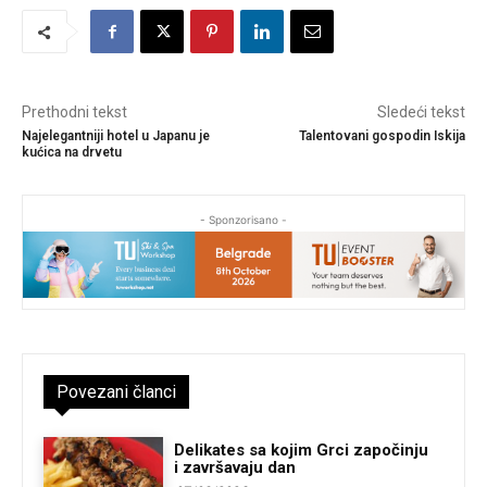
Prethodni tekst
Sledeći tekst
Najelegantniji hotel u Japanu je
Talentovani gospodin Iskija
kućica na drvetu
- Sponzorisano -
Povezani članci
Delikates sa kojim Grci započinju
i završavaju dan