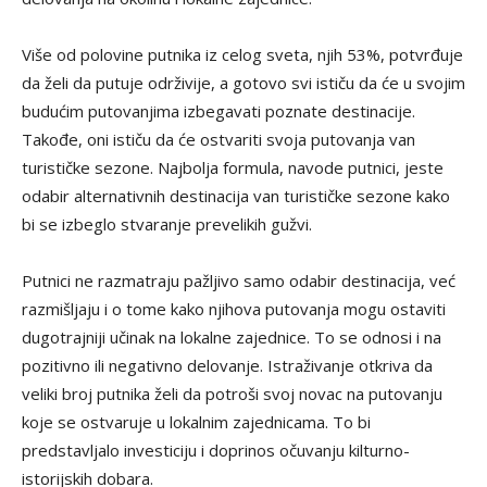
Više od polovine putnika iz celog sveta, njih 53%, potvrđuje
da želi da putuje održivije, a gotovo svi ističu da će u svojim
budućim putovanjima izbegavati poznate destinacije.
Takođe, oni ističu da će ostvariti svoja putovanja van
turističke sezone. Najbolja formula, navode putnici, jeste
odabir alternativnih destinacija van turističke sezone kako
bi se izbeglo stvaranje prevelikih gužvi.
Putnici ne razmatraju pažljivo samo odabir destinacija, već
razmišljaju i o tome kako njihova putovanja mogu ostaviti
dugotrajniji učinak na lokalne zajednice. To se odnosi i na
pozitivno ili negativno delovanje. Istraživanje otkriva da
veliki broj putnika želi da potroši svoj novac na putovanju
koje se ostvaruje u lokalnim zajednicama. To bi
predstavljalo investiciju i doprinos očuvanju kilturno-
istorijskih dobara.