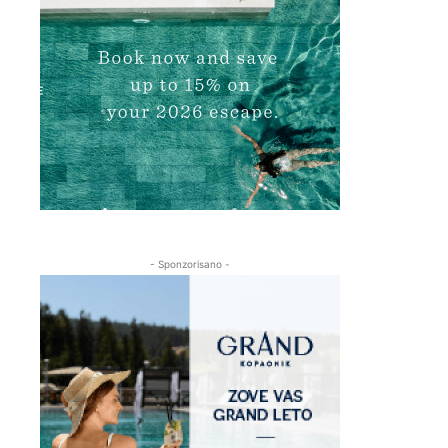
- Sponzorisano -