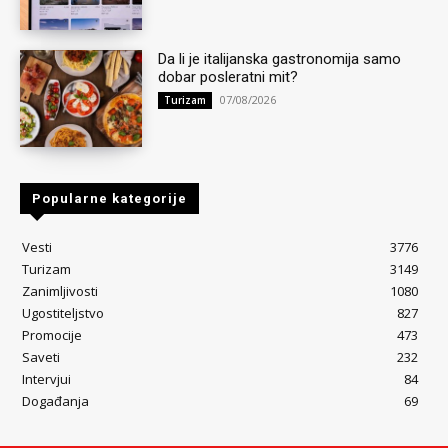
Da li je italijanska gastronomija samo
dobar posleratni mit?
07/08/2026
Turizam
Popularne kategorije
Vesti
3776
Turizam
3149
Zanimljivosti
1080
Ugostiteljstvo
827
Promocije
473
Saveti
232
Intervjui
84
Događanja
69