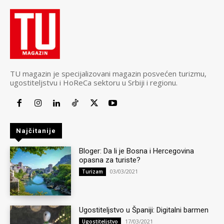
TU magazin je specijalizovani magazin posvećen turizmu,
ugostiteljstvu i HoReCa sektoru u Srbiji i regionu.
Najčitanije
Bloger: Da li je Bosna i Hercegovina
opasna za turiste?
03/03/2021
Turizam
Ugostiteljstvo u Španiji: Digitalni barmen
17/03/2021
Ugostiteljstvo