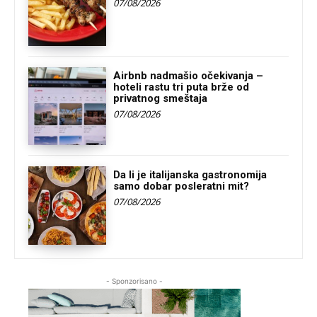
07/08/2026
Airbnb nadmašio očekivanja –
hoteli rastu tri puta brže od
privatnog smeštaja
07/08/2026
Da li je italijanska gastronomija
samo dobar posleratni mit?
07/08/2026
- Sponzorisano -