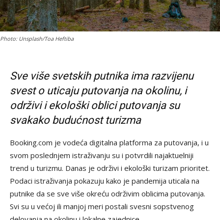
Photo: Unsplash/Toa Heftiba
Sve više svetskih putnika ima razvijenu
svest o uticaju putovanja na okolinu, i
održivi i ekološki oblici putovanja su
svakako budućnost turizma
Booking.com je vodeća digitalna platforma za putovanja, i u
svom poslednjem istraživanju su i potvrdili najaktuelniji
trend u turizmu. Danas je održivi i ekološki turizam prioritet.
Podaci istraživanja pokazuju kako je pandemija uticala na
putnike da se sve više okreću održivim oblicima putovanja.
Svi su u većoj ili manjoj meri postali svesni sopstvenog
delovanja na okolinu i lokalne zajednice.