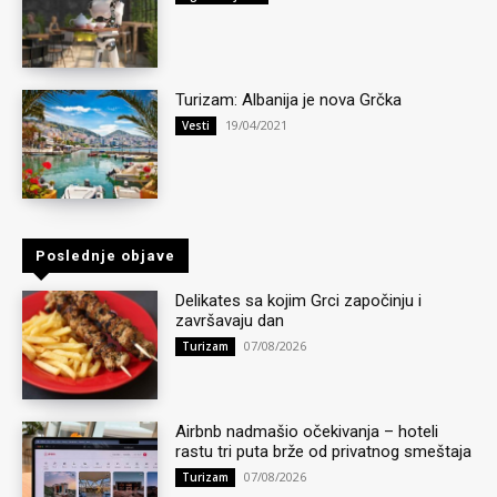
Turizam: Albanija je nova Grčka
19/04/2021
Vesti
Poslednje objave
Delikates sa kojim Grci započinju i
završavaju dan
07/08/2026
Turizam
Airbnb nadmašio očekivanja – hoteli
rastu tri puta brže od privatnog smeštaja
07/08/2026
Turizam