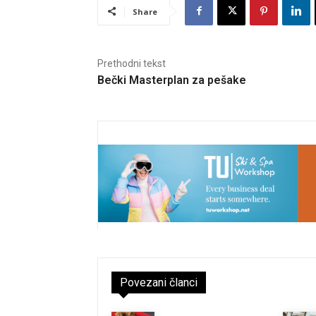
Share
Prethodni tekst
Bečki Masterplan za pešake
Povezani članci