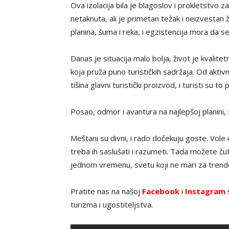
Ova izolacija bila je blagoslov i prokletstvo za
netaknuta, ali je primetan težak i neizvestan 
planina, šuma i reka, i egzistencija mora da se
Danas je situacija malo bolja, život je kvalite
koja pruža puno turističkih sadržaja. Od aktiv
tišina glavni turistički proizvod, i turisti su to
Posao, odmor i avantura na najlepšoj planini,
Meštani su divni, i rado dočekuju goste. Vole
treba ih saslušati i razumeti. Tada možete čut
jednom vremenu, svetu koji ne mari za trendo
Pratite nas na našoj
Facebook
i
Instagram
s
turizma i ugostiteljstva.