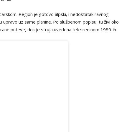
carskom. Region je gotovo alpski, i nedostatak ravnog
žu upravo uz same planine. Po službenom popisu, tu živi oko
irane puteve, dok je struja uvedena tek sredinom 1980-ih.