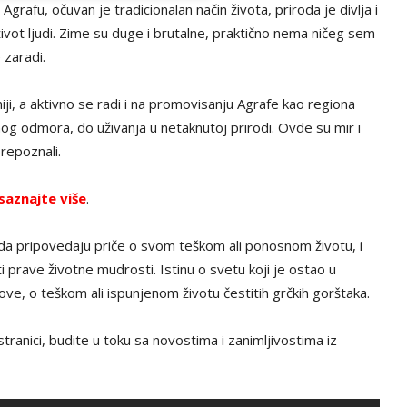
 Agrafu, očuvan je tradicionalan način života, priroda je divlja i
život ljudi. Zime su duge i brutalne, praktično nema ničeg sem
 zaradi.
tniji, a aktivno se radi i na promovisanju Agrafe kao regiona
nog odmora, do uživanja u netaknutoj prirodi. Ovde su mir i
 prepoznali.
saznajte više
.
 da pripovedaju priče o svom teškom ali ponosnom životu, i
i prave životne mudrosti. Istinu o svetu koji je ostao u
ve, o teškom ali ispunjenom životu čestitih grčkih gorštaka.
tranici, budite u toku sa novostima i zanimljivostima iz