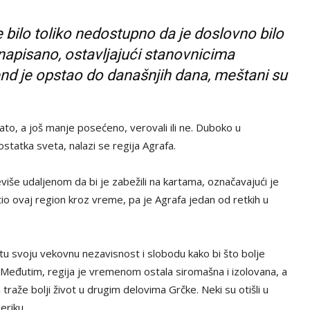
 bilo toliko nedostupno da je doslovno bilo
napisano, ostavljajući stanovnicima
end je opstao do današnjih dana, meštani su
to, a još manje posećeno, verovali ili ne. Duboko u
tatka sveta, nalazi se regija Agrafa.
iše udaljenom da bi je zabežili na kartama, označavajući je
tio ovaj region kroz vreme, pa je Agrafa jedan od retkih u
 su tu svoju vekovnu nezavisnost i slobodu kako bi što bolje
m. Međutim, regija je vremenom ostala siromašna i izolovana, a
traže bolji život u drugim delovima Grčke. Neki su otišli u
eriku.