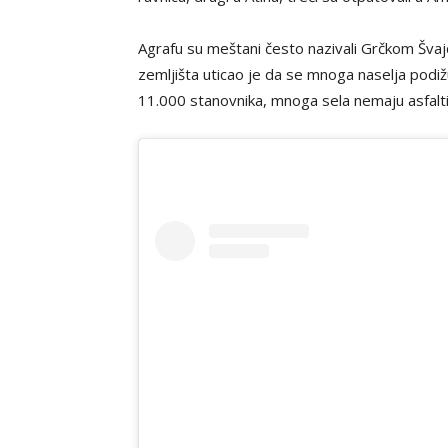
Agrafu su meštani često nazivali Grčkom Švaj
zemljišta uticao je da se mnoga naselja podi
11.000 stanovnika, mnoga sela nemaju asfalt