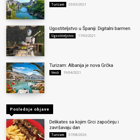
03/03/2021
Turizam
Ugostiteljstvo u Španiji: Digitalni barmen
17/03/2021
Ugostiteljstvo
Turizam: Albanija je nova Grčka
19/04/2021
Vesti
Poslednje objave
Delikates sa kojim Grci započinju i
završavaju dan
07/08/2026
Turizam