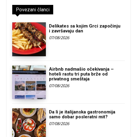
Povezani članci
Delikates sa kojim Grci započinju
i završavaju dan
07/08/2026
Airbnb nadmašio očekivanja –
hoteli rastu tri puta brže od
privatnog smeštaja
07/08/2026
Da li je italijanska gastronomija
samo dobar posleratni mit?
07/08/2026