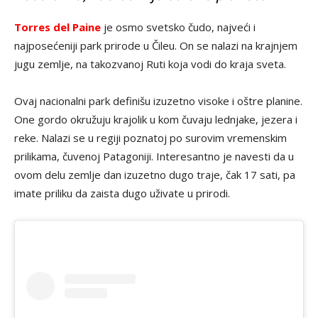
Torres del Paine
je osmo svetsko čudo, najveći i
najposećeniji park prirode u Čileu. On se nalazi na krajnjem
jugu zemlje, na takozvanoj Ruti koja vodi do kraja sveta.
Ovaj nacionalni park definišu izuzetno visoke i oštre planine.
One gordo okružuju krajolik u kom čuvaju lednjake, jezera i
reke. Nalazi se u regiji poznatoj po surovim vremenskim
prilikama, čuvenoj Patagoniji. Interesantno je navesti da u
ovom delu zemlje dan izuzetno dugo traje, čak 17 sati, pa
imate priliku da zaista dugo uživate u prirodi.