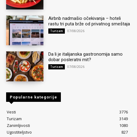
Airbnb nadmašio očekivanja – hoteli
rastu tri puta brže od privatnog smeštaja
07/08/2026
Turizam
Da li je italijanska gastronomija samo
dobar posleratni mit?
07/08/2026
Turizam
Popularne kategorije
Vesti
3776
Turizam
3149
Zanimljivosti
1080
Ugostiteljstvo
827