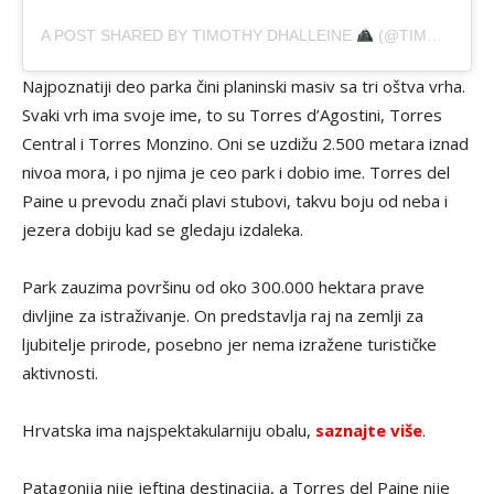
A POST SHARED BY TIMOTHY DHALLEINE
(@TIMOTHYDHALLEINE)
Najpoznatiji deo parka čini planinski masiv sa tri oštva vrha.
Svaki vrh ima svoje ime, to su Torres d’Agostini, Torres
Central i Torres Monzino. Oni se uzdižu 2.500 metara iznad
nivoa mora, i po njima je ceo park i dobio ime. Torres del
Paine u prevodu znači plavi stubovi, takvu boju od neba i
jezera dobiju kad se gledaju izdaleka.
Park zauzima površinu od oko 300.000 hektara prave
divljine za istraživanje. On predstavlja raj na zemlji za
ljubitelje prirode, posebno jer nema izražene turističke
aktivnosti.
Hrvatska ima najspektakularniju obalu,
saznajte više
.
Patagonija nije jeftina destinacija, a Torres del Paine nije