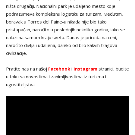
ništa drugačiji. Nacionalni park je udaljeno mesto koje
podrazumeva kompleksnu logistiku za turizam. Međutim,
boravak u Torres del Paine-u nikada nije bio tako
pristupačan, naročito u poslednjih nekoliko godina, iako se
nalazi na samom kraju sveta. Danas je priroda na ceni,
naročito divlja i udaljena, daleko od bilo kakvih tragova
civilizacije.
Pratite nas na našoj
Facebook
i
Instagram
stranici, budite
u toku sa novostima i zanimljivostima iz turizma i
ugostiteljstva.