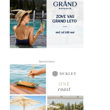
- Sponzorisano -