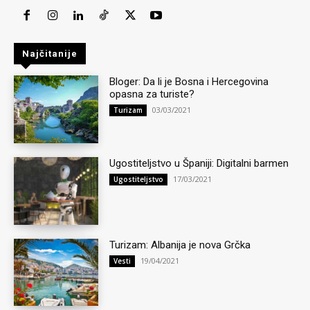
Najčitanije
Bloger: Da li je Bosna i Hercegovina
opasna za turiste?
03/03/2021
Turizam
Ugostiteljstvo u Španiji: Digitalni barmen
17/03/2021
Ugostiteljstvo
Turizam: Albanija je nova Grčka
19/04/2021
Vesti