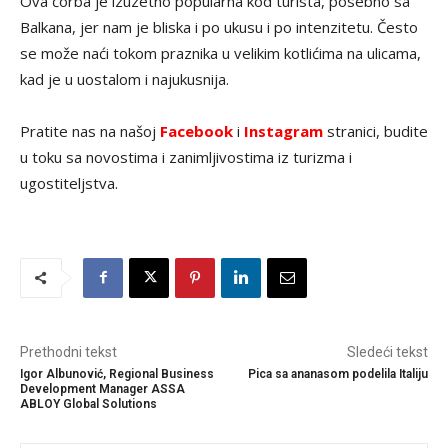
Ova čorba je izuzetno popularna kod turista, posebno sa
Balkana, jer nam je bliska i po ukusu i po intenzitetu. Često
se može naći tokom praznika u velikim kotlićima na ulicama,
kad je u uostalom i najukusnija.
Pratite nas na našoj
Facebook
i
Instagram
stranici, budite
u toku sa novostima i zanimljivostima iz turizma i
ugostiteljstva.
Prethodni tekst
Sledeći tekst
Igor Albunović, Regional Business
Pica sa ananasom podelila Italiju
Development Manager ASSA
ABLOY Global Solutions