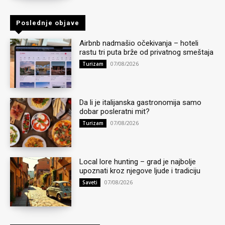
Poslednje objave
Airbnb nadmašio očekivanja – hoteli
rastu tri puta brže od privatnog smeštaja
07/08/2026
Turizam
Da li je italijanska gastronomija samo
dobar posleratni mit?
07/08/2026
Turizam
Local lore hunting – grad je najbolje
upoznati kroz njegove ljude i tradiciju
07/08/2026
Saveti