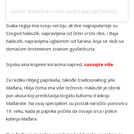
A POST SHARED BY COOP ÜZLETLÁNC (@COOPUZLETLANC)
Svaka regija ima svoju verziju, ali dve najpopularnije su
Szeged halászlé, napravljena od četiri vrste ribe, i Baja
halászlé, napravljena uglavnom od šarana, koja se služi sa
domaćom testeninom zvanom gyufatészta.
Srpska vina krupnim koracima napred,
saznajte više
.
Za razliku ribljeg paprikaša, takođe tradicionalnog jela
Mađara, riblja čorba ima više tečnosti. Halászlé je obrok
pun ukusa koji predstavlja bogatu kulturnu tradiciju
Mađarske. Na ovaj specijalitet su postali naročito ponosni u
19. veku, kada je paprika počela da osvaja srca i police
kuhinja Mađara.