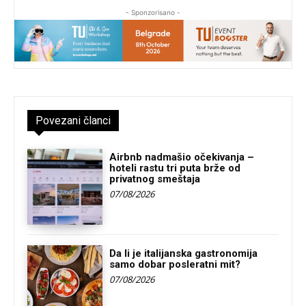
- Sponzorisano -
Povezani članci
Airbnb nadmašio očekivanja –
hoteli rastu tri puta brže od
privatnog smeštaja
07/08/2026
Da li je italijanska gastronomija
samo dobar posleratni mit?
07/08/2026