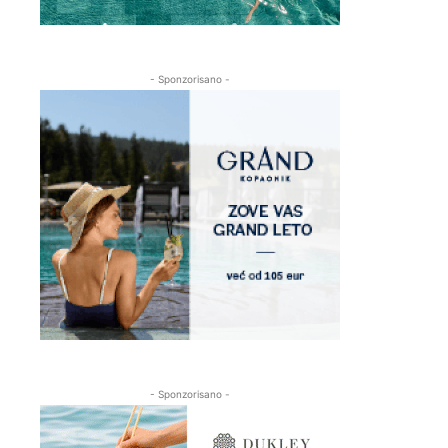
- Sponzorisano -
- Sponzorisano -