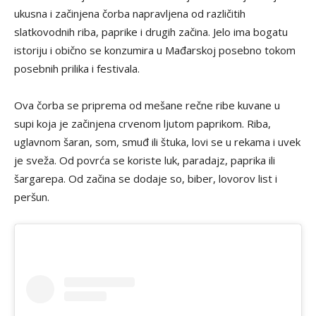
ukusna i začinjena čorba napravljena od različitih
slatkovodnih riba, paprike i drugih začina. Jelo ima bogatu
istoriju i obično se konzumira u Mađarskoj posebno tokom
posebnih prilika i festivala.
Ova čorba se priprema od mešane rečne ribe kuvane u
supi koja je začinjena crvenom ljutom paprikom. Riba,
uglavnom šaran, som, smuđ ili štuka, lovi se u rekama i uvek
je sveža. Od povrća se koriste luk, paradajz, paprika ili
šargarepa. Od začina se dodaje so, biber, lovorov list i
peršun.