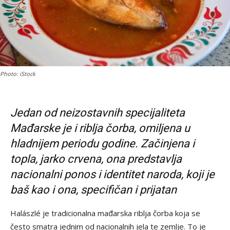
Photo: iStock
Jedan od neizostavnih specijaliteta
Mađarske je i riblja čorba, omiljena u
hladnijem periodu godine. Začinjena i
topla, jarko crvena, ona predstavlja
nacionalni ponos i identitet naroda, koji je
baš kao i ona, specifičan i prijatan
Halászlé je tradicionalna mađarska riblja čorba koja se
često smatra jednim od nacionalnih jela te zemlje. To je