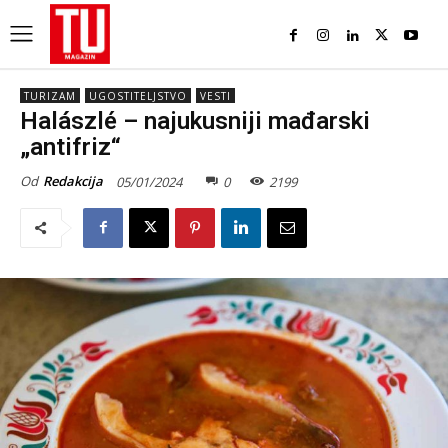
TURIZAM
UGOSTITELJSTVO
VESTI
Halászlé – najukusniji mađarski
„antifriz“
Od
Redakcija
05/01/2024
0
2199