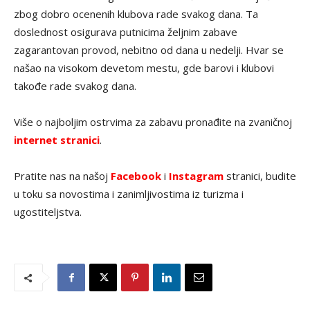
zbog dobro ocenenih klubova rade svakog dana. Ta
doslednost osigurava putnicima željnim zabave
zagarantovan provod, nebitno od dana u nedelji. Hvar se
našao na visokom devetom mestu, gde barovi i klubovi
takođe rade svakog dana.
Više o najboljim ostrvima za zabavu pronađite na zvaničnoj
internet stranici
.
Pratite nas na našoj
Facebook
i
Instagram
stranici, budite
u toku sa novostima i zanimljivostima iz turizma i
ugostiteljstva.