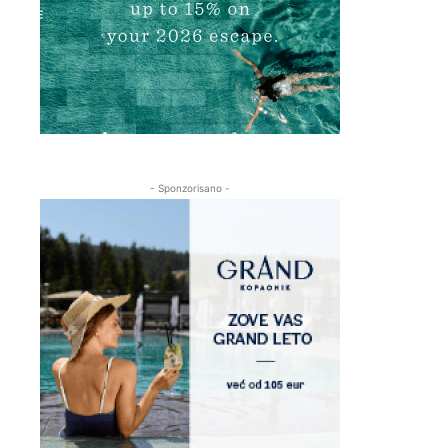
- Sponzorisano -