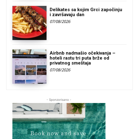
Delikates sa kojim Grci započinju
i završavaju dan
07/08/2026
Airbnb nadmašio očekivanja –
hoteli rastu tri puta brže od
privatnog smeštaja
07/08/2026
- Sponzorisano -