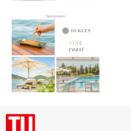
- Sponzorisano -