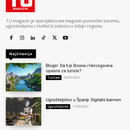
TU magazin je specijalizovani magazin posvećen turizmu,
ugostiteljstvu i HoReCa sektoru u Srbiji i regionu.
Najčitanije
Bloger: Da li je Bosna i Hercegovina
opasna za turiste?
03/03/2021
Turizam
Ugostiteljstvo u Španiji: Digitalni barmen
17/03/2021
Ugostiteljstvo