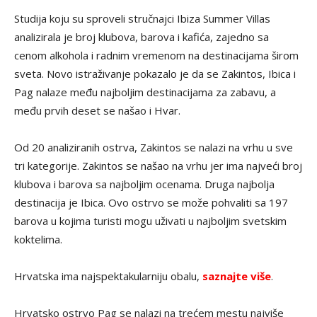
Studija koju su sproveli stručnajci Ibiza Summer Villas
analizirala je broj klubova, barova i kafića, zajedno sa
cenom alkohola i radnim vremenom na destinacijama širom
sveta. Novo istraživanje pokazalo je da se Zakintos, Ibica i
Pag nalaze među najboljim destinacijama za zabavu, a
među prvih deset se našao i Hvar.
Od 20 analiziranih ostrva, Zakintos se nalazi na vrhu u sve
tri kategorije. Zakintos se našao na vrhu jer ima najveći broj
klubova i barova sa najboljim ocenama. Druga najbolja
destinacija je Ibica. Ovo ostrvo se može pohvaliti sa 197
barova u kojima turisti mogu uživati u najboljim svetskim
koktelima.
Hrvatska ima najspektakularniju obalu,
saznajte više
.
Hrvatsko ostrvo Pag se nalazi na trećem mestu najviše