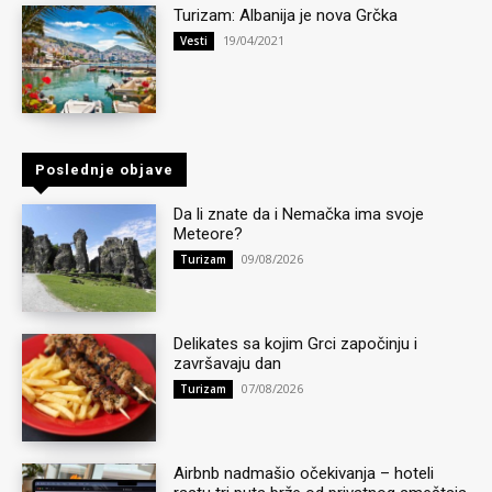
Turizam: Albanija je nova Grčka
19/04/2021
Vesti
Poslednje objave
Da li znate da i Nemačka ima svoje
Meteore?
09/08/2026
Turizam
Delikates sa kojim Grci započinju i
završavaju dan
07/08/2026
Turizam
Airbnb nadmašio očekivanja – hoteli