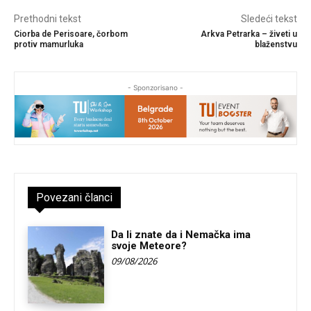
Prethodni tekst
Sledeći tekst
Ciorba de Perisoare, čorbom
Arkva Petrarka – živeti u
protiv mamurluka
blaženstvu
- Sponzorisano -
Povezani članci
Da li znate da i Nemačka ima
svoje Meteore?
09/08/2026